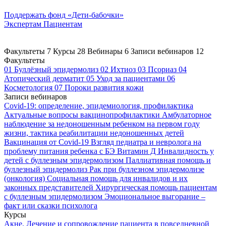
Поддержать
фонд «Дети-бабочки»
Экспертам
Пациентам
Факультеты
7
Курсы
28
Вебинары
6
Записи вебинаров
12
Факультеты
01
Буллёзный эпидермолиз
02
Ихтиоз
03
Псориаз
04
Атопический дерматит
05
Уход за пациентами
06
Косметология
07
Пороки развития кожи
Записи вебинаров
Covid-19: определение, эпидемиология, профилактика
Актуальные вопросы вакцинопрофилактики
Амбулаторное
наблюдение за недоношенным ребенком на первом году
жизни, тактика реабилитации недоношенных детей
Вакцинация от Covid-19
Взгляд педиатра и невролога на
проблему питания ребенка с БЭ
Витамин Д
Инвалидность у
детей с буллезным эпидермолизом
Паллиативная помощь и
буллезный эпидермолиз
Рак при буллезном эпидермолизе
(онкология)
Социальная помощь для инвалидов и их
законных представителей
Хирургическая помощь пациентам
с буллезным эпидермолизом
Эмоциональное выгорание –
факт или сказки психолога
Курсы
Акне. Лечение и сопровождение пациента в повседневной