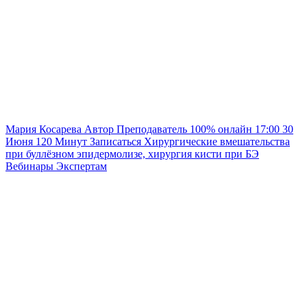
Мария Косарева
Автор
Преподаватель
100% онлайн
17:00
30
Июня
120
Минут
Записаться
Хирургические вмешательства
при буллёзном эпидермолизе, хирургия кисти при БЭ
Вебинары
Экспертам