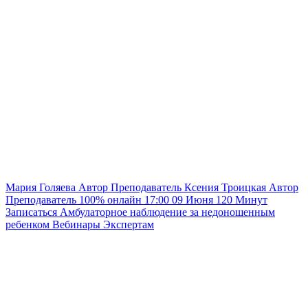
Мария Голяева
Автор
Преподаватель
Ксения Троицкая
Автор
Преподаватель
100% онлайн
17:00
09 Июня
120
Минут
Записаться
Амбулаторное наблюдение за недоношенным
ребенком
Вебинары
Экспертам