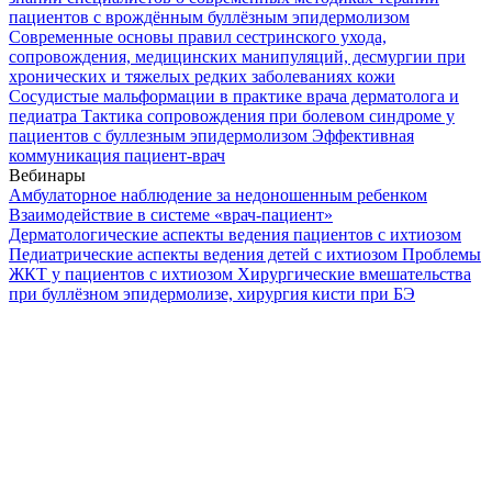
пациентов с врождённым буллёзным эпидермолизом
Современные основы правил сестринского ухода,
сопровождения, медицинских манипуляций, десмургии при
хронических и тяжелых редких заболеваниях кожи
Сосудистые мальформации в практике врача дерматолога и
педиатра
Тактика сопровождения при болевом синдроме у
пациентов с буллезным эпидермолизом
Эффективная
коммуникация пациент-врач
Вебинары
Амбулаторное наблюдение за недоношенным ребенком
Взаимодействие в системе «врач-пациент»
Дерматологические аспекты ведения пациентов с ихтиозом
Педиатрические аспекты ведения детей с ихтиозом
Проблемы
ЖКТ у пациентов с ихтиозом
Хирургические вмешательства
при буллёзном эпидермолизе, хирургия кисти при БЭ