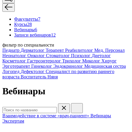
Факультеты
7
Курсы
28
Вебинары
6
Записи вебинаров
12
фильтр по специальности
Педиатр
Дерматолог
Терапевт
Реабилитолог
Мед. Персонал
Неонатолог
Онколог
Стоматолог
Психолог
Диетолог
Косметолог
Гастроэнтеролог
Трихолог
Миколог
Хирург
Эрготерапевт
Гинеколог
Эндокринолог
Медицинская сестра
Логопед
Дефектолог
Специалист по развитию раннего
возраста
Воспитатель
Няня
Вебинары
Взаимодействие в системе «врач-пациент»
Вебинары
Экспертам