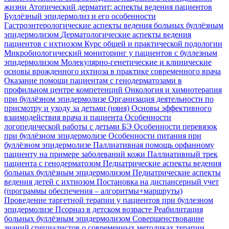
жизни
Атопический дерматит: аспекты ведения пациентов
Буллёзный эпидермолиз и его особенности
Гастроэнтерологические аспекты ведения больных буллёзным
эпидермолизом
Дерматологические аспекты ведения
пациентов с ихтиозом
Курс общей и практической подологии
Микробиологический мониторинг у пациентов с буллезным
эпидермолизом
Молекулярно-генетические и клинические
основы врожденного ихтиоза в практике современного врача
Оказание помощи пациентам с генодерматозами в
профильном центре компетенций
Онкология и химиотерапия
при буллёзном эпидермолизе
Организация деятельности по
присмотру и уходу за детьми (няня)
Основы эффективного
взаимодействия врача и пациента
Особенности
логопедической работы с детьми БЭ
Особенности перевязок
при буллёзном эпидермолизе
Особенности питания при
буллёзном эпидермолизе
Паллиативная помощь орфанному
пациенту на примере заболеваний кожи
Паллиативный трек
пациента с генодерматозом
Педиатрические аспекты ведения
больных буллёзным эпидермолизом
Педиатрические аспекты
ведения детей с ихтиозом
Постановка на диспансерный учет
(программы обеспечения – алгоритмы+маршруты)
Проведение таргетной терапии у пациентов при буллезном
эпидермолизе
Псориаз в детском возрасте
Реабилитация
больных буллёзным эпидермолизом
Совершенствование
знаний специалистов о современных методиках терапии