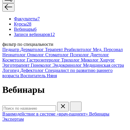
Факультеты
7
Курсы
28
Вебинары
6
Записи вебинаров
12
фильтр по специальности
Педиатр
Дерматолог
Терапевт
Реабилитолог
Мед. Персонал
Неонатолог
Онколог
Стоматолог
Психолог
Диетолог
Косметолог
Гастроэнтеролог
Трихолог
Миколог
Хирург
Эрготерапевт
Гинеколог
Эндокринолог
Медицинская сестра
Логопед
Дефектолог
Специалист по развитию раннего
возраста
Воспитатель
Няня
Вебинары
Взаимодействие в системе «врач-пациент»
Вебинары
Экспертам