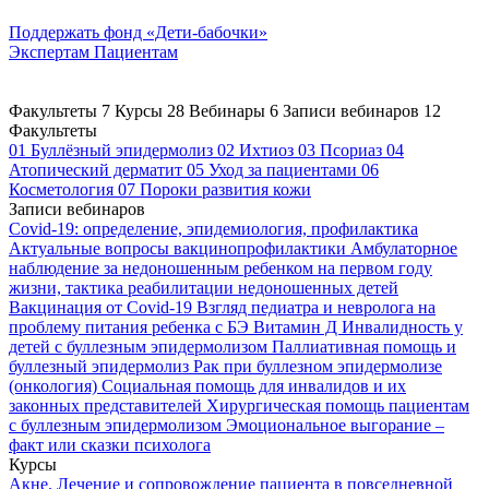
Поддержать
фонд «Дети-бабочки»
Экспертам
Пациентам
Факультеты
7
Курсы
28
Вебинары
6
Записи вебинаров
12
Факультеты
01
Буллёзный эпидермолиз
02
Ихтиоз
03
Псориаз
04
Атопический дерматит
05
Уход за пациентами
06
Косметология
07
Пороки развития кожи
Записи вебинаров
Covid-19: определение, эпидемиология, профилактика
Актуальные вопросы вакцинопрофилактики
Амбулаторное
наблюдение за недоношенным ребенком на первом году
жизни, тактика реабилитации недоношенных детей
Вакцинация от Covid-19
Взгляд педиатра и невролога на
проблему питания ребенка с БЭ
Витамин Д
Инвалидность у
детей с буллезным эпидермолизом
Паллиативная помощь и
буллезный эпидермолиз
Рак при буллезном эпидермолизе
(онкология)
Социальная помощь для инвалидов и их
законных представителей
Хирургическая помощь пациентам
с буллезным эпидермолизом
Эмоциональное выгорание –
факт или сказки психолога
Курсы
Акне. Лечение и сопровождение пациента в повседневной