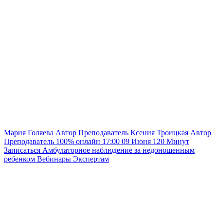
Мария Голяева
Автор
Преподаватель
Ксения Троицкая
Автор
Преподаватель
100% онлайн
17:00
09 Июня
120
Минут
Записаться
Амбулаторное наблюдение за недоношенным
ребенком
Вебинары
Экспертам