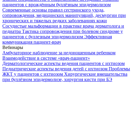
пациентов с врождённым буллёзным эпидермолизом
Современные основы правил сестринского ухода,
сопровождения, медицинских манипуляций, десмургии при
хронических и тяжелых редких заболеваниях кожи
Сосудистые мальформации в практике врача дерматолога и
педиатра
Тактика сопровождения при болевом синдроме у
пациентов с буллезным эпидермолизом
Эффективная
коммуникация пациент-врач
Вебинары
Амбулаторное наблюдение за недоношенным ребенком
Взаимодействие в системе «врач-пациент»
Дерматологические аспекты ведения пациентов с ихтиозом
Педиатрические аспекты ведения детей с ихтиозом
Проблемы
ЖКТ у пациентов с ихтиозом
Хирургические вмешательства
при буллёзном эпидермолизе, хирургия кисти при БЭ