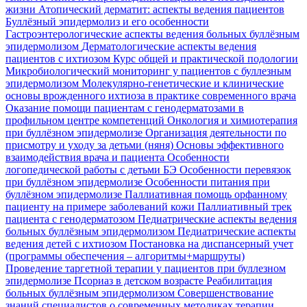
жизни
Атопический дерматит: аспекты ведения пациентов
Буллёзный эпидермолиз и его особенности
Гастроэнтерологические аспекты ведения больных буллёзным
эпидермолизом
Дерматологические аспекты ведения
пациентов с ихтиозом
Курс общей и практической подологии
Микробиологический мониторинг у пациентов с буллезным
эпидермолизом
Молекулярно-генетические и клинические
основы врожденного ихтиоза в практике современного врача
Оказание помощи пациентам с генодерматозами в
профильном центре компетенций
Онкология и химиотерапия
при буллёзном эпидермолизе
Организация деятельности по
присмотру и уходу за детьми (няня)
Основы эффективного
взаимодействия врача и пациента
Особенности
логопедической работы с детьми БЭ
Особенности перевязок
при буллёзном эпидермолизе
Особенности питания при
буллёзном эпидермолизе
Паллиативная помощь орфанному
пациенту на примере заболеваний кожи
Паллиативный трек
пациента с генодерматозом
Педиатрические аспекты ведения
больных буллёзным эпидермолизом
Педиатрические аспекты
ведения детей с ихтиозом
Постановка на диспансерный учет
(программы обеспечения – алгоритмы+маршруты)
Проведение таргетной терапии у пациентов при буллезном
эпидермолизе
Псориаз в детском возрасте
Реабилитация
больных буллёзным эпидермолизом
Совершенствование
знаний специалистов о современных методиках терапии