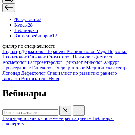
Факультеты
7
Курсы
28
Вебинары
6
Записи вебинаров
12
фильтр по специальности
Педиатр
Дерматолог
Терапевт
Реабилитолог
Мед. Персонал
Неонатолог
Онколог
Стоматолог
Психолог
Диетолог
Косметолог
Гастроэнтеролог
Трихолог
Миколог
Хирург
Эрготерапевт
Гинеколог
Эндокринолог
Медицинская сестра
Логопед
Дефектолог
Специалист по развитию раннего
возраста
Воспитатель
Няня
Вебинары
Взаимодействие в системе «врач-пациент»
Вебинары
Экспертам