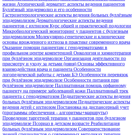
жизни
Атопический дерматит: аспекты ведения пациентов
Буллёзный эпидермолиз и его особенности
Гастроэнтерологические аспекты ведения больных буллёзным
эпидермолизом
Дерматологические аспекты ведения
пациентов с ихтиозом
Курс общей и практической подологии
Микробиологический мониторинг у пациентов с буллезным
эпидермолизом
Молекулярно-генетические и клинические
основы врожденного ихтиоза в практике современного врача
Оказание помощи пациентам с генодерматозами в
профильном центре компетенций
Онкология и химиотерапия
при буллёзном эпидермолизе
Организация деятельности по
присмотру и уходу за детьми (няня)
Основы эффективного
взаимодействия врача и пациента
Особенности
логопедической работы с детьми БЭ
Особенности перевязок
при буллёзном эпидермолизе
Особенности питания при
буллёзном эпидермолизе
Паллиативная помощь орфанному
пациенту на примере заболеваний кожи
Паллиативный трек
пациента с генодерматозом
Педиатрические аспекты ведения
больных буллёзным эпидермолизом
Педиатрические аспекты
ведения детей с ихтиозом
Постановка на диспансерный учет
(программы обеспечения – алгоритмы+маршруты)
Проведение таргетной терапии у пациентов при буллезном
эпидермолизе
Псориаз в детском возрасте
Реабилитация
больных буллёзным эпидермолизом
Совершенствование
знаний специалистов о современных методиках терапии