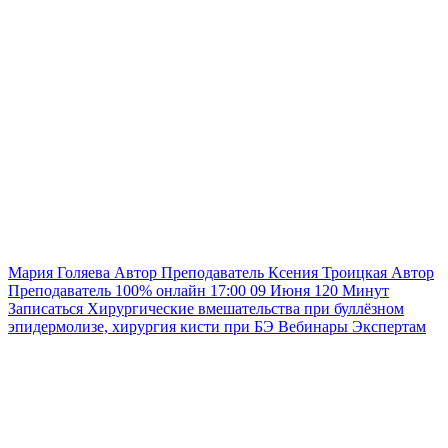
Мария Голяева
Автор
Преподаватель
Ксения Троицкая
Автор
Преподаватель
100% онлайн
17:00
09 Июня
120
Минут
Записаться
Хирургические вмешательства при буллёзном
эпидермолизе, хирургия кисти при БЭ
Вебинары
Экспертам