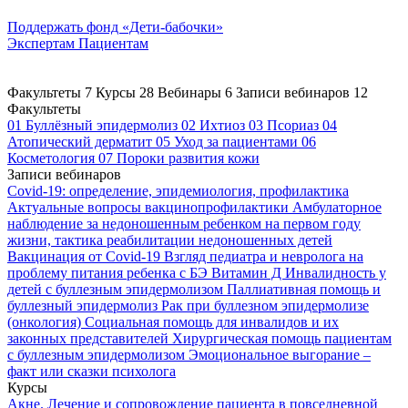
Поддержать
фонд «Дети-бабочки»
Экспертам
Пациентам
Факультеты
7
Курсы
28
Вебинары
6
Записи вебинаров
12
Факультеты
01
Буллёзный эпидермолиз
02
Ихтиоз
03
Псориаз
04
Атопический дерматит
05
Уход за пациентами
06
Косметология
07
Пороки развития кожи
Записи вебинаров
Covid-19: определение, эпидемиология, профилактика
Актуальные вопросы вакцинопрофилактики
Амбулаторное
наблюдение за недоношенным ребенком на первом году
жизни, тактика реабилитации недоношенных детей
Вакцинация от Covid-19
Взгляд педиатра и невролога на
проблему питания ребенка с БЭ
Витамин Д
Инвалидность у
детей с буллезным эпидермолизом
Паллиативная помощь и
буллезный эпидермолиз
Рак при буллезном эпидермолизе
(онкология)
Социальная помощь для инвалидов и их
законных представителей
Хирургическая помощь пациентам
с буллезным эпидермолизом
Эмоциональное выгорание –
факт или сказки психолога
Курсы
Акне. Лечение и сопровождение пациента в повседневной