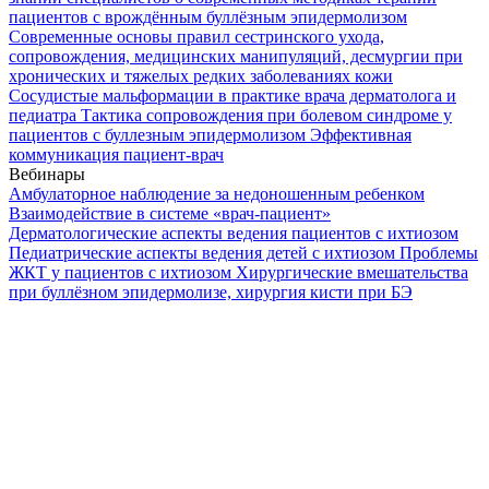
пациентов с врождённым буллёзным эпидермолизом
Современные основы правил сестринского ухода,
сопровождения, медицинских манипуляций, десмургии при
хронических и тяжелых редких заболеваниях кожи
Сосудистые мальформации в практике врача дерматолога и
педиатра
Тактика сопровождения при болевом синдроме у
пациентов с буллезным эпидермолизом
Эффективная
коммуникация пациент-врач
Вебинары
Амбулаторное наблюдение за недоношенным ребенком
Взаимодействие в системе «врач-пациент»
Дерматологические аспекты ведения пациентов с ихтиозом
Педиатрические аспекты ведения детей с ихтиозом
Проблемы
ЖКТ у пациентов с ихтиозом
Хирургические вмешательства
при буллёзном эпидермолизе, хирургия кисти при БЭ