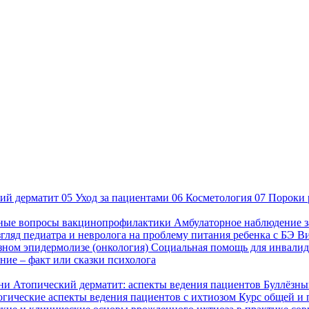
ий дерматит
05
Уход за пациентами
06
Косметология
07
Пороки 
ные вопросы вакцинопрофилактики
Амбулаторное наблюдение з
гляд педиатра и невролога на проблему питания ребенка с БЭ
В
езном эпидермолизе (онкология)
Социальная помощь для инвалид
ие – факт или сказки психолога
зни
Атопический дерматит: аспекты ведения пациентов
Буллёзны
гические аспекты ведения пациентов с ихтиозом
Курс общей и 