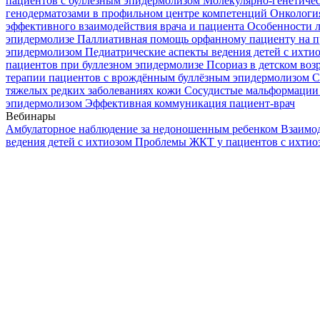
пациентов с буллезным эпидермолизом
Молекулярно-генетичес
генодерматозами в профильном центре компетенций
Онкологи
эффективного взаимодействия врача и пациента
Особенности л
эпидермолизе
Паллиативная помощь орфанному пациенту на п
эпидермолизом
Педиатрические аспекты ведения детей с ихти
пациентов при буллезном эпидермолизе
Псориаз в детском воз
терапии пациентов с врождённым буллёзным эпидермолизом
С
тяжелых редких заболеваниях кожи
Сосудистые мальформации 
эпидермолизом
Эффективная коммуникация пациент-врач
Вебинары
Амбулаторное наблюдение за недоношенным ребенком
Взаимод
ведения детей с ихтиозом
Проблемы ЖКТ у пациентов с ихти