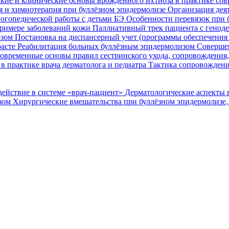
кие и клинические основы врожденного ихтиоза в практике со
я и химиотерапия при буллёзном эпидермолизе
Организация деят
огопедической работы с детьми БЭ
Особенности перевязок при 
римере заболеваний кожи
Паллиативный трек пациента с генод
озом
Постановка на диспансерный учет (программы обеспечени
расте
Реабилитация больных буллёзным эпидермолизом
Совершен
овременные основы правил сестринского ухода, сопровождения
в практике врача дерматолога и педиатра
Тактика сопровождени
ействие в системе «врач-пациент»
Дерматологические аспекты 
озом
Хирургические вмешательства при буллёзном эпидермолизе,