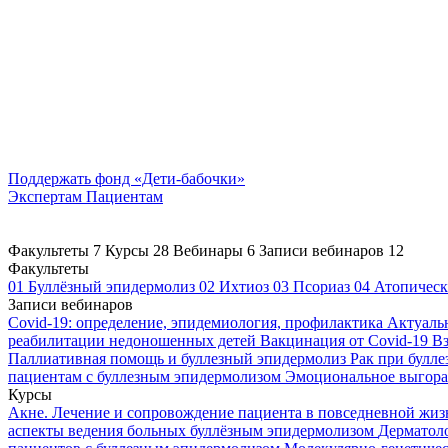
Поддержать
фонд «Дети-бабочки»
Экспертам
Пациентам
Факультеты
7
Курсы
28
Вебинары
6
Записи вебинаров
12
Факультеты
01
Буллёзный эпидермолиз
02
Ихтиоз
03
Псориаз
04
Атопическ
Записи вебинаров
Covid-19: определение, эпидемиология, профилактика
Актуаль
реабилитации недоношенных детей
Вакцинация от Covid-19
Вз
Паллиативная помощь и буллезный эпидермолиз
Рак при булл
пациентам с буллезным эпидермолизом
Эмоциональное выгоран
Курсы
Акне. Лечение и сопровождение пациента в повседневной жи
аспекты ведения больных буллёзным эпидермолизом
Дерматоло