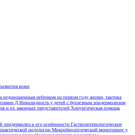
развития кожи
а недоношенным ребенком на первом году жизни, тактика
итамин Д
Инвалидность у детей с буллезным эпидермолизом
ов и их законных представителей
Хирургическая помощь
й эпидермолиз и его особенности
Гастроэнтерологические
практической подологии
Микробиологический мониторинг у