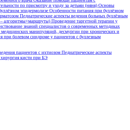
временного врача
Оказание помощи пациентам с
ельности по присмотру и уходу за детьми (няня)
Основы
буллёзном эпидермолизе
Особенности питания при буллёзном
ерматозом
Педиатрические аспекты ведения больных буллёзным
я – алгоритмы+маршруты)
Проведение таргетной терапии у
ствование знаний специалистов о современных методиках
, медицинских манипуляций, десмургии при хронических и
я при болевом синдроме у пациентов с буллезным
ведения пациентов с ихтиозом
Педиатрические аспекты
 хирургия кисти при БЭ