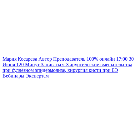
Мария Косарева
Автор
Преподаватель
100% онлайн
17:00
30
Июня
120
Минут
Записаться
Хирургические вмешательства
при буллёзном эпидермолизе, хирургия кисти при БЭ
Вебинары
Экспертам