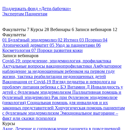
Поддержать
фонд «Дети-бабочки»
Экспертам
Пациентам
Факультеты
7
Курсы
28
Вебинары
6
Записи вебинаров
12
Факультеты
01
Буллёзный эпидермолиз
02
Ихтиоз
03
Псориаз
04
Атопический дерматит
05
Уход за пациентами
06
Косметология
07
Пороки развития кожи
Записи вебинаров
Covid-19: определение, эпидемиология, профилактика
Актуальные вопросы вакцинопрофилактики
Амбулаторное
наблюдение за недоношенным ребенком на первом году
жизни, тактика реабилитации недоношенных детей
Вакцинация от Covid-19
Взгляд педиатра и невролога на
проблему питания ребенка с БЭ
Витамин Д
Инвалидность у
детей с буллезным эпидермолизом
Паллиативная помощь и
буллезный эпидермолиз
Рак при буллезном эпидермолизе
(онкология)
Социальная помощь для инвалидов и их
законных представителей
Хирургическая помощь пациентам
с буллезным эпидермолизом
Эмоциональное выгорание –
факт или сказки психолога
Курсы
Акне. Лечение и сопровождение пациента в повседневной