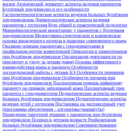
жизни
Атопический дерматит: аспекты ведения пациентов
Буллёзный эпидермолиз и его особенности
Гастроэнтерологические аспекты ведения больных буллёзным
эпидермолизом
Дерматологические аспекты ведения
пациентов с ихтиозом
Курс общей и практической подологии
Микробиологический мониторинг у пациентов с буллезным
эпидермолизом
Молекулярно-генетические и клинические
основы врожденного ихтиоза в практике современного врача
Оказание помощи пациентам с генодерматозами в
профильном центре компетенций
Онкология и химиотерапия
при буллёзном эпидермолизе
Организация деятельности по
присмотру и уходу за детьми (няня)
Основы эффективного
взаимодействия врача и пациента
Особенности
логопедической работы с детьми БЭ
Особенности перевязок
при буллёзном эпидермолизе
Особенности питания при
буллёзном эпидермолизе
Паллиативная помощь орфанному
пациенту на примере заболеваний кожи
Паллиативный трек
пациента с генодерматозом
Педиатрические аспекты ведения
больных буллёзным эпидермолизом
Педиатрические аспекты
ведения детей с ихтиозом
Постановка на диспансерный учет
(программы обеспечения – алгоритмы+маршруты)
Проведение таргетной терапии у пациентов при буллезном
эпидермолизе
Псориаз в детском возрасте
Реабилитация
больных буллёзным эпидермолизом
Совершенствование
знаний специалистов о современных методиках терапии