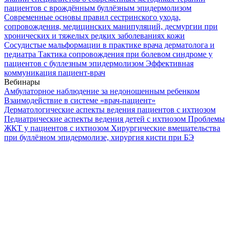
пациентов с врождённым буллёзным эпидермолизом
Современные основы правил сестринского ухода,
сопровождения, медицинских манипуляций, десмургии при
хронических и тяжелых редких заболеваниях кожи
Сосудистые мальформации в практике врача дерматолога и
педиатра
Тактика сопровождения при болевом синдроме у
пациентов с буллезным эпидермолизом
Эффективная
коммуникация пациент-врач
Вебинары
Амбулаторное наблюдение за недоношенным ребенком
Взаимодействие в системе «врач-пациент»
Дерматологические аспекты ведения пациентов с ихтиозом
Педиатрические аспекты ведения детей с ихтиозом
Проблемы
ЖКТ у пациентов с ихтиозом
Хирургические вмешательства
при буллёзном эпидермолизе, хирургия кисти при БЭ