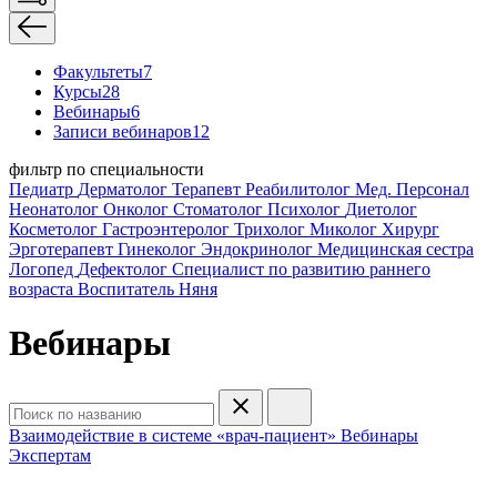
Факультеты
7
Курсы
28
Вебинары
6
Записи вебинаров
12
фильтр по специальности
Педиатр
Дерматолог
Терапевт
Реабилитолог
Мед. Персонал
Неонатолог
Онколог
Стоматолог
Психолог
Диетолог
Косметолог
Гастроэнтеролог
Трихолог
Миколог
Хирург
Эрготерапевт
Гинеколог
Эндокринолог
Медицинская сестра
Логопед
Дефектолог
Специалист по развитию раннего
возраста
Воспитатель
Няня
Вебинары
Взаимодействие в системе «врач-пациент»
Вебинары
Экспертам