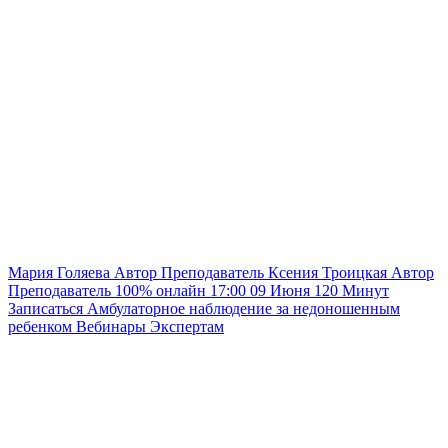
Мария Голяева
Автор
Преподаватель
Ксения Троицкая
Автор
Преподаватель
100% онлайн
17:00
09 Июня
120
Минут
Записаться
Амбулаторное наблюдение за недоношенным
ребенком
Вебинары
Экспертам