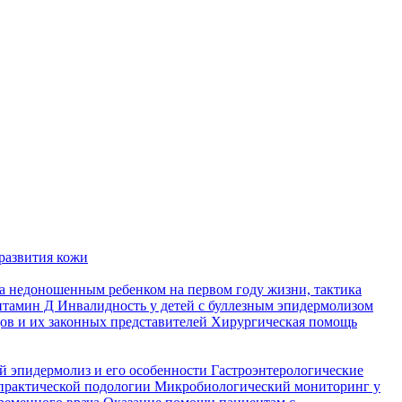
развития кожи
а недоношенным ребенком на первом году жизни, тактика
итамин Д
Инвалидность у детей с буллезным эпидермолизом
ов и их законных представителей
Хирургическая помощь
й эпидермолиз и его особенности
Гастроэнтерологические
практической подологии
Микробиологический мониторинг у