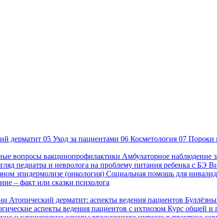
ий дерматит
05
Уход за пациентами
06
Косметология
07
Пороки 
ные вопросы вакцинопрофилактики
Амбулаторное наблюдение з
гляд педиатра и невролога на проблему питания ребенка с БЭ
В
езном эпидермолизе (онкология)
Социальная помощь для инвалид
ие – факт или сказки психолога
зни
Атопический дерматит: аспекты ведения пациентов
Буллёзны
гические аспекты ведения пациентов с ихтиозом
Курс общей и 