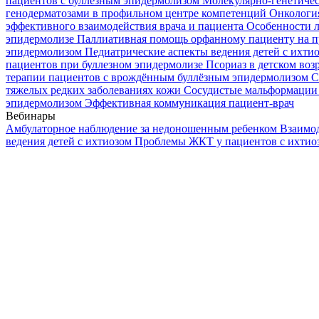
пациентов с буллезным эпидермолизом
Молекулярно-генетичес
генодерматозами в профильном центре компетенций
Онкологи
эффективного взаимодействия врача и пациента
Особенности л
эпидермолизе
Паллиативная помощь орфанному пациенту на п
эпидермолизом
Педиатрические аспекты ведения детей с ихти
пациентов при буллезном эпидермолизе
Псориаз в детском воз
терапии пациентов с врождённым буллёзным эпидермолизом
С
тяжелых редких заболеваниях кожи
Сосудистые мальформации 
эпидермолизом
Эффективная коммуникация пациент-врач
Вебинары
Амбулаторное наблюдение за недоношенным ребенком
Взаимод
ведения детей с ихтиозом
Проблемы ЖКТ у пациентов с ихти