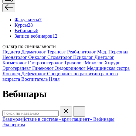
Факультеты
7
Курсы
28
Вебинары
6
Записи вебинаров
12
фильтр по специальности
Педиатр
Дерматолог
Терапевт
Реабилитолог
Мед. Персонал
Неонатолог
Онколог
Стоматолог
Психолог
Диетолог
Косметолог
Гастроэнтеролог
Трихолог
Миколог
Хирург
Эрготерапевт
Гинеколог
Эндокринолог
Медицинская сестра
Логопед
Дефектолог
Специалист по развитию раннего
возраста
Воспитатель
Няня
Вебинары
Взаимодействие в системе «врач-пациент»
Вебинары
Экспертам