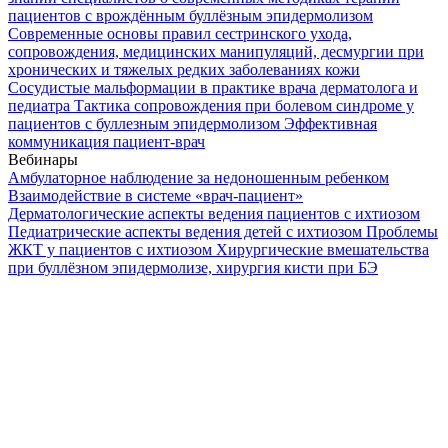
пациентов с врождённым буллёзным эпидермолизом
Современные основы правил сестринского ухода,
сопровождения, медицинских манипуляций, десмургии при
хронических и тяжелых редких заболеваниях кожи
Сосудистые мальформации в практике врача дерматолога и
педиатра
Тактика сопровождения при болевом синдроме у
пациентов с буллезным эпидермолизом
Эффективная
коммуникация пациент-врач
Вебинары
Амбулаторное наблюдение за недоношенным ребенком
Взаимодействие в системе «врач-пациент»
Дерматологические аспекты ведения пациентов с ихтиозом
Педиатрические аспекты ведения детей с ихтиозом
Проблемы
ЖКТ у пациентов с ихтиозом
Хирургические вмешательства
при буллёзном эпидермолизе, хирургия кисти при БЭ