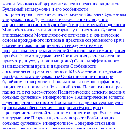
жизни
Атопический дерматит: аспекты ведения пациентов
Буллёзный эпидермолиз и его особенности
Гастроэнтерологические аспекты ведения больных буллёзным
эпидермолизом
Дерматологические аспекты ведения
пациентов с ихтиозом
Курс общей и практической подологии
Микробиологический мониторинг у пациентов с буллезным
эпидермолизом
Молекулярно-генетические и клинические
основы врожденного ихтиоза в практике современного врача
Оказание помощи пациентам с генодерматозами в
профильном центре компетенций
Онкология и химиотерапия
при буллёзном эпидермолизе
Организация деятельности по
присмотру и уходу за детьми (няня)
Основы эффективного
взаимодействия врача и пациента
Особенности
логопедической работы с детьми БЭ
Особенности перевязок
при буллёзном эпидермолизе
Особенности питания при
буллёзном эпидермолизе
Паллиативная помощь орфанному
пациенту на примере заболеваний кожи
Паллиативный трек
пациента с генодерматозом
Педиатрические аспекты ведения
больных буллёзным эпидермолизом
Педиатрические аспекты
ведения детей с ихтиозом
Постановка на диспансерный учет
(программы обеспечения – алгоритмы+маршруты)
Проведение таргетной терапии у пациентов при буллезном
эпидермолизе
Псориаз в детском возрасте
Реабилитация
больных буллёзным эпидермолизом
Совершенствование
знаний специалистов о современных методиках терапии