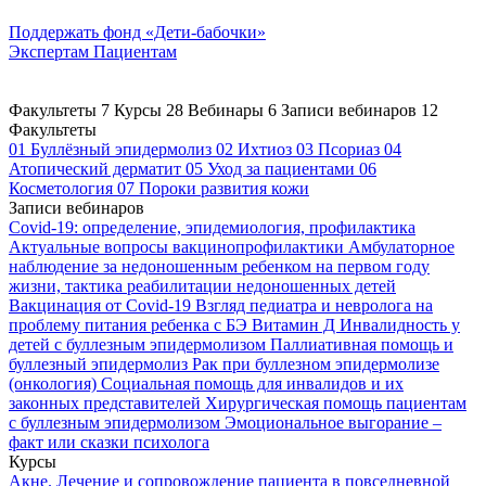
Поддержать
фонд «Дети-бабочки»
Экспертам
Пациентам
Факультеты
7
Курсы
28
Вебинары
6
Записи вебинаров
12
Факультеты
01
Буллёзный эпидермолиз
02
Ихтиоз
03
Псориаз
04
Атопический дерматит
05
Уход за пациентами
06
Косметология
07
Пороки развития кожи
Записи вебинаров
Covid-19: определение, эпидемиология, профилактика
Актуальные вопросы вакцинопрофилактики
Амбулаторное
наблюдение за недоношенным ребенком на первом году
жизни, тактика реабилитации недоношенных детей
Вакцинация от Covid-19
Взгляд педиатра и невролога на
проблему питания ребенка с БЭ
Витамин Д
Инвалидность у
детей с буллезным эпидермолизом
Паллиативная помощь и
буллезный эпидермолиз
Рак при буллезном эпидермолизе
(онкология)
Социальная помощь для инвалидов и их
законных представителей
Хирургическая помощь пациентам
с буллезным эпидермолизом
Эмоциональное выгорание –
факт или сказки психолога
Курсы
Акне. Лечение и сопровождение пациента в повседневной