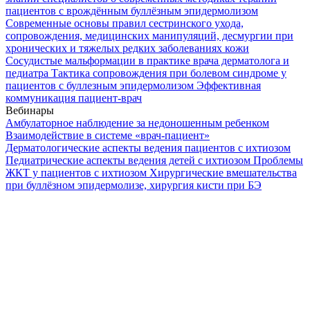
пациентов с врождённым буллёзным эпидермолизом
Современные основы правил сестринского ухода,
сопровождения, медицинских манипуляций, десмургии при
хронических и тяжелых редких заболеваниях кожи
Сосудистые мальформации в практике врача дерматолога и
педиатра
Тактика сопровождения при болевом синдроме у
пациентов с буллезным эпидермолизом
Эффективная
коммуникация пациент-врач
Вебинары
Амбулаторное наблюдение за недоношенным ребенком
Взаимодействие в системе «врач-пациент»
Дерматологические аспекты ведения пациентов с ихтиозом
Педиатрические аспекты ведения детей с ихтиозом
Проблемы
ЖКТ у пациентов с ихтиозом
Хирургические вмешательства
при буллёзном эпидермолизе, хирургия кисти при БЭ