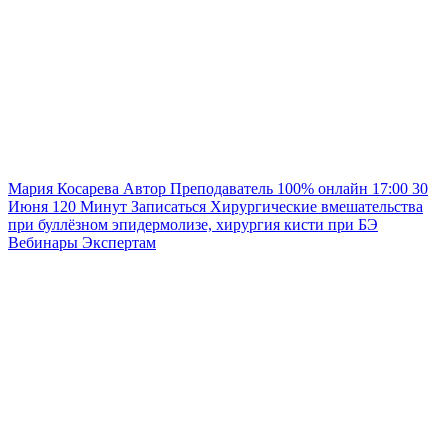
Мария Косарева
Автор
Преподаватель
100% онлайн
17:00
30
Июня
120
Минут
Записаться
Хирургические вмешательства
при буллёзном эпидермолизе, хирургия кисти при БЭ
Вебинары
Экспертам