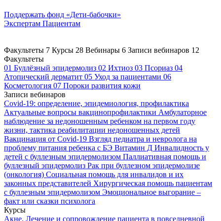
Поддержать
фонд «Дети-бабочки»
Экспертам
Пациентам
Факультеты
7
Курсы
28
Вебинары
6
Записи вебинаров
12
Факультеты
01
Буллёзный эпидермолиз
02
Ихтиоз
03
Псориаз
04
Атопический дерматит
05
Уход за пациентами
06
Косметология
07
Пороки развития кожи
Записи вебинаров
Covid-19: определение, эпидемиология, профилактика
Актуальные вопросы вакцинопрофилактики
Амбулаторное
наблюдение за недоношенным ребенком на первом году
жизни, тактика реабилитации недоношенных детей
Вакцинация от Covid-19
Взгляд педиатра и невролога на
проблему питания ребенка с БЭ
Витамин Д
Инвалидность у
детей с буллезным эпидермолизом
Паллиативная помощь и
буллезный эпидермолиз
Рак при буллезном эпидермолизе
(онкология)
Социальная помощь для инвалидов и их
законных представителей
Хирургическая помощь пациентам
с буллезным эпидермолизом
Эмоциональное выгорание –
факт или сказки психолога
Курсы
Акне. Лечение и сопровождение пациента в повседневной