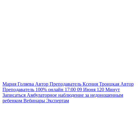
Мария Голяева
Автор
Преподаватель
Ксения Троицкая
Автор
Преподаватель
100% онлайн
17:00
09 Июня
120
Минут
Записаться
Амбулаторное наблюдение за недоношенным
ребенком
Вебинары
Экспертам