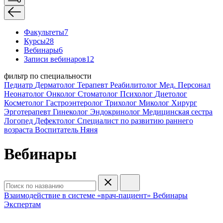
Факультеты
7
Курсы
28
Вебинары
6
Записи вебинаров
12
фильтр по специальности
Педиатр
Дерматолог
Терапевт
Реабилитолог
Мед. Персонал
Неонатолог
Онколог
Стоматолог
Психолог
Диетолог
Косметолог
Гастроэнтеролог
Трихолог
Миколог
Хирург
Эрготерапевт
Гинеколог
Эндокринолог
Медицинская сестра
Логопед
Дефектолог
Специалист по развитию раннего
возраста
Воспитатель
Няня
Вебинары
Взаимодействие в системе «врач-пациент»
Вебинары
Экспертам