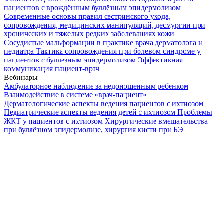
пациентов с врождённым буллёзным эпидермолизом
Современные основы правил сестринского ухода,
сопровождения, медицинских манипуляций, десмургии при
хронических и тяжелых редких заболеваниях кожи
Сосудистые мальформации в практике врача дерматолога и
педиатра
Тактика сопровождения при болевом синдроме у
пациентов с буллезным эпидермолизом
Эффективная
коммуникация пациент-врач
Вебинары
Амбулаторное наблюдение за недоношенным ребенком
Взаимодействие в системе «врач-пациент»
Дерматологические аспекты ведения пациентов с ихтиозом
Педиатрические аспекты ведения детей с ихтиозом
Проблемы
ЖКТ у пациентов с ихтиозом
Хирургические вмешательства
при буллёзном эпидермолизе, хирургия кисти при БЭ