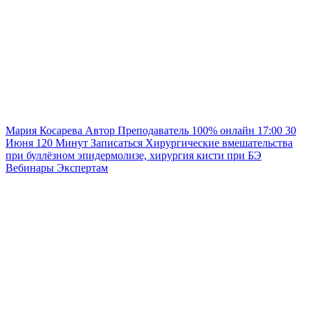
Мария Косарева
Автор
Преподаватель
100% онлайн
17:00
30
Июня
120
Минут
Записаться
Хирургические вмешательства
при буллёзном эпидермолизе, хирургия кисти при БЭ
Вебинары
Экспертам