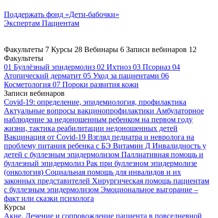
Поддержать
фонд «Дети-бабочки»
Экспертам
Пациентам
Факультеты
7
Курсы
28
Вебинары
6
Записи вебинаров
12
Факультеты
01
Буллёзный эпидермолиз
02
Ихтиоз
03
Псориаз
04
Атопический дерматит
05
Уход за пациентами
06
Косметология
07
Пороки развития кожи
Записи вебинаров
Covid-19: определение, эпидемиология, профилактика
Актуальные вопросы вакцинопрофилактики
Амбулаторное
наблюдение за недоношенным ребенком на первом году
жизни, тактика реабилитации недоношенных детей
Вакцинация от Covid-19
Взгляд педиатра и невролога на
проблему питания ребенка с БЭ
Витамин Д
Инвалидность у
детей с буллезным эпидермолизом
Паллиативная помощь и
буллезный эпидермолиз
Рак при буллезном эпидермолизе
(онкология)
Социальная помощь для инвалидов и их
законных представителей
Хирургическая помощь пациентам
с буллезным эпидермолизом
Эмоциональное выгорание –
факт или сказки психолога
Курсы
Акне. Лечение и сопровождение пациента в повседневной