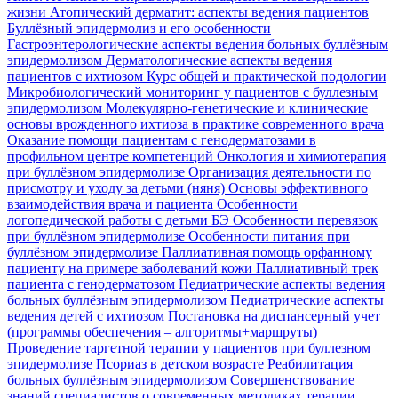
жизни
Атопический дерматит: аспекты ведения пациентов
Буллёзный эпидермолиз и его особенности
Гастроэнтерологические аспекты ведения больных буллёзным
эпидермолизом
Дерматологические аспекты ведения
пациентов с ихтиозом
Курс общей и практической подологии
Микробиологический мониторинг у пациентов с буллезным
эпидермолизом
Молекулярно-генетические и клинические
основы врожденного ихтиоза в практике современного врача
Оказание помощи пациентам с генодерматозами в
профильном центре компетенций
Онкология и химиотерапия
при буллёзном эпидермолизе
Организация деятельности по
присмотру и уходу за детьми (няня)
Основы эффективного
взаимодействия врача и пациента
Особенности
логопедической работы с детьми БЭ
Особенности перевязок
при буллёзном эпидермолизе
Особенности питания при
буллёзном эпидермолизе
Паллиативная помощь орфанному
пациенту на примере заболеваний кожи
Паллиативный трек
пациента с генодерматозом
Педиатрические аспекты ведения
больных буллёзным эпидермолизом
Педиатрические аспекты
ведения детей с ихтиозом
Постановка на диспансерный учет
(программы обеспечения – алгоритмы+маршруты)
Проведение таргетной терапии у пациентов при буллезном
эпидермолизе
Псориаз в детском возрасте
Реабилитация
больных буллёзным эпидермолизом
Совершенствование
знаний специалистов о современных методиках терапии