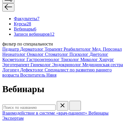
Факультеты
7
Курсы
28
Вебинары
6
Записи вебинаров
12
фильтр по специальности
Педиатр
Дерматолог
Терапевт
Реабилитолог
Мед. Персонал
Неонатолог
Онколог
Стоматолог
Психолог
Диетолог
Косметолог
Гастроэнтеролог
Трихолог
Миколог
Хирург
Эрготерапевт
Гинеколог
Эндокринолог
Медицинская сестра
Логопед
Дефектолог
Специалист по развитию раннего
возраста
Воспитатель
Няня
Вебинары
Взаимодействие в системе «врач-пациент»
Вебинары
Экспертам