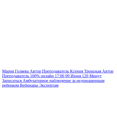
Мария Голяева
Автор
Преподаватель
Ксения Троицкая
Автор
Преподаватель
100% онлайн
17:00
09 Июня
120
Минут
Записаться
Амбулаторное наблюдение за недоношенным
ребенком
Вебинары
Экспертам