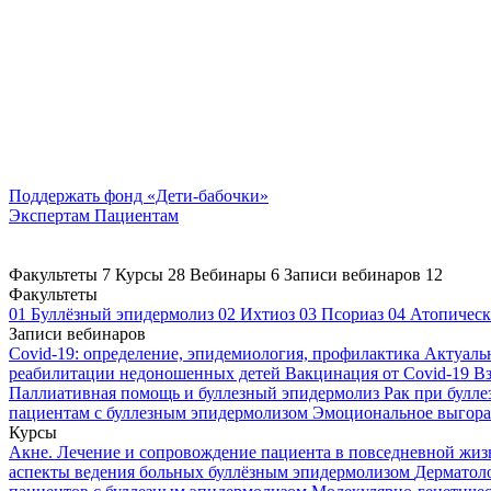
Поддержать
фонд «Дети-бабочки»
Экспертам
Пациентам
Факультеты
7
Курсы
28
Вебинары
6
Записи вебинаров
12
Факультеты
01
Буллёзный эпидермолиз
02
Ихтиоз
03
Псориаз
04
Атопическ
Записи вебинаров
Covid-19: определение, эпидемиология, профилактика
Актуаль
реабилитации недоношенных детей
Вакцинация от Covid-19
Вз
Паллиативная помощь и буллезный эпидермолиз
Рак при булл
пациентам с буллезным эпидермолизом
Эмоциональное выгоран
Курсы
Акне. Лечение и сопровождение пациента в повседневной жи
аспекты ведения больных буллёзным эпидермолизом
Дерматоло