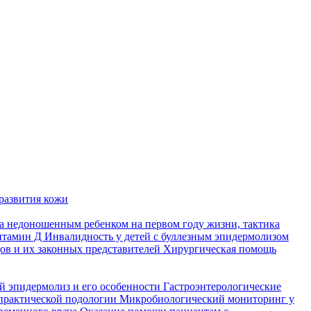
развития кожи
а недоношенным ребенком на первом году жизни, тактика
итамин Д
Инвалидность у детей с буллезным эпидермолизом
ов и их законных представителей
Хирургическая помощь
й эпидермолиз и его особенности
Гастроэнтерологические
практической подологии
Микробиологический мониторинг у