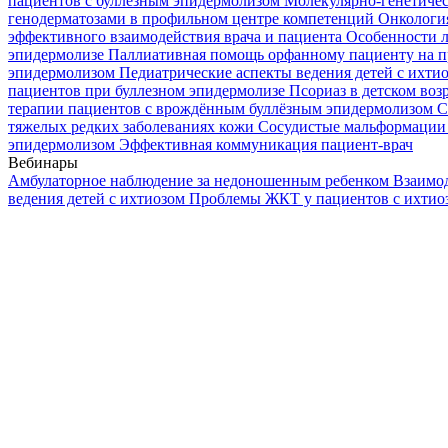
пациентов с буллезным эпидермолизом
Молекулярно-генетичес
генодерматозами в профильном центре компетенций
Онкологи
эффективного взаимодействия врача и пациента
Особенности л
эпидермолизе
Паллиативная помощь орфанному пациенту на п
эпидермолизом
Педиатрические аспекты ведения детей с ихти
пациентов при буллезном эпидермолизе
Псориаз в детском воз
терапии пациентов с врождённым буллёзным эпидермолизом
С
тяжелых редких заболеваниях кожи
Сосудистые мальформации 
эпидермолизом
Эффективная коммуникация пациент-врач
Вебинары
Амбулаторное наблюдение за недоношенным ребенком
Взаимод
ведения детей с ихтиозом
Проблемы ЖКТ у пациентов с ихти