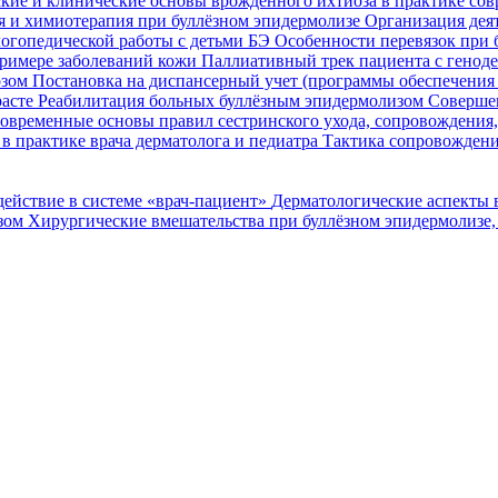
кие и клинические основы врожденного ихтиоза в практике со
я и химиотерапия при буллёзном эпидермолизе
Организация деят
огопедической работы с детьми БЭ
Особенности перевязок при 
римере заболеваний кожи
Паллиативный трек пациента с генод
озом
Постановка на диспансерный учет (программы обеспечени
расте
Реабилитация больных буллёзным эпидермолизом
Совершен
овременные основы правил сестринского ухода, сопровождения
в практике врача дерматолога и педиатра
Тактика сопровождени
ействие в системе «врач-пациент»
Дерматологические аспекты 
озом
Хирургические вмешательства при буллёзном эпидермолизе,