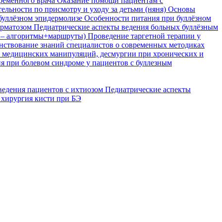
временного врача
Оказание помощи пациентам с
ельности по присмотру и уходу за детьми (няня)
Основы
буллёзном эпидермолизе
Особенности питания при буллёзном
ерматозом
Педиатрические аспекты ведения больных буллёзным
я – алгоритмы+маршруты)
Проведение таргетной терапии у
ствование знаний специалистов о современных методиках
, медицинских манипуляций, десмургии при хронических и
я при болевом синдроме у пациентов с буллезным
ведения пациентов с ихтиозом
Педиатрические аспекты
 хирургия кисти при БЭ