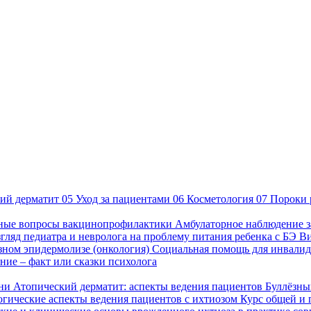
ий дерматит
05
Уход за пациентами
06
Косметология
07
Пороки 
ные вопросы вакцинопрофилактики
Амбулаторное наблюдение з
гляд педиатра и невролога на проблему питания ребенка с БЭ
В
езном эпидермолизе (онкология)
Социальная помощь для инвалид
ие – факт или сказки психолога
зни
Атопический дерматит: аспекты ведения пациентов
Буллёзны
гические аспекты ведения пациентов с ихтиозом
Курс общей и 