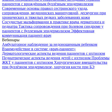
пациентов с врождённым буллёзным эпидермолизом
Современные основы правил сестринского ухода,
сопровождения, медицинских манипуляций, десмургии при
хронических и тяжелых редких заболеваниях кожи
Сосудистые мальформации в практике врача дерматолога и
педиатра
Тактика сопровождения при болевом синдроме у
пациентов с буллезным эпидермолизом
Эффективная
коммуникация пациент-врач
Вебинары
Амбулаторное наблюдение за недоношенным ребенком
Взаимодействие в системе «врач-пациент»
Дерматологические аспекты ведения пациентов с ихтиозом
Педиатрические аспекты ведения детей с ихтиозом
Проблемы
ЖКТ у пациентов с ихтиозом
Хирургические вмешательства
при буллёзном эпидермолизе, хирургия кисти при БЭ