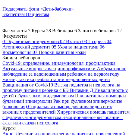
Поддержать
фонд «Дети-бабочки»
Экспертам
Пациентам
Факультеты
7
Курсы
28
Вебинары
6
Записи вебинаров
12
Факультеты
01
Буллёзный эпидермолиз
02
Ихтиоз
03
Псориаз
04
Атопический дерматит
05
Уход за пациентами
06
Косметология
07
Пороки развития кожи
Записи вебинаров
Covid-19: определение, эпидемиология, профилактика
Актуальные вопросы вакцинопрофилактики
Амбулаторное
наблюдение за недоношенным ребенком на первом году
жизни, тактика реабилитации недоношенных детей
Вакцинация от Covid-19
Взгляд педиатра и невролога на
проблему питания ребенка с БЭ
Витамин Д
Инвалидность у
детей с буллезным эпидермолизом
Паллиативная помощь и
буллезный эпидермолиз
Рак при буллезном эпидермолизе
(онкология)
Социальная помощь для инвалидов и их
законных представителей
Хирургическая помощь пациентам
с буллезным эпидермолизом
Эмоциональное выгорание –
факт или сказки психолога
Курсы
Акне. Лечение и сопровождение пациента в повседневной