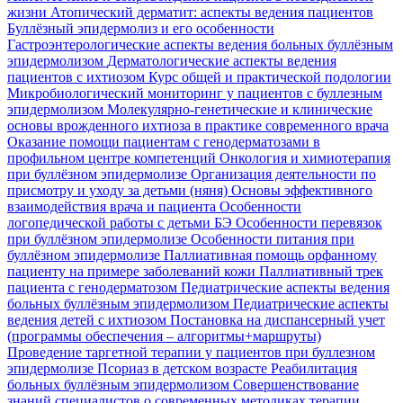
жизни
Атопический дерматит: аспекты ведения пациентов
Буллёзный эпидермолиз и его особенности
Гастроэнтерологические аспекты ведения больных буллёзным
эпидермолизом
Дерматологические аспекты ведения
пациентов с ихтиозом
Курс общей и практической подологии
Микробиологический мониторинг у пациентов с буллезным
эпидермолизом
Молекулярно-генетические и клинические
основы врожденного ихтиоза в практике современного врача
Оказание помощи пациентам с генодерматозами в
профильном центре компетенций
Онкология и химиотерапия
при буллёзном эпидермолизе
Организация деятельности по
присмотру и уходу за детьми (няня)
Основы эффективного
взаимодействия врача и пациента
Особенности
логопедической работы с детьми БЭ
Особенности перевязок
при буллёзном эпидермолизе
Особенности питания при
буллёзном эпидермолизе
Паллиативная помощь орфанному
пациенту на примере заболеваний кожи
Паллиативный трек
пациента с генодерматозом
Педиатрические аспекты ведения
больных буллёзным эпидермолизом
Педиатрические аспекты
ведения детей с ихтиозом
Постановка на диспансерный учет
(программы обеспечения – алгоритмы+маршруты)
Проведение таргетной терапии у пациентов при буллезном
эпидермолизе
Псориаз в детском возрасте
Реабилитация
больных буллёзным эпидермолизом
Совершенствование
знаний специалистов о современных методиках терапии