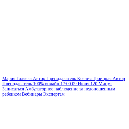
Мария Голяева
Автор
Преподаватель
Ксения Троицкая
Автор
Преподаватель
100% онлайн
17:00
09 Июня
120
Минут
Записаться
Амбулаторное наблюдение за недоношенным
ребенком
Вебинары
Экспертам