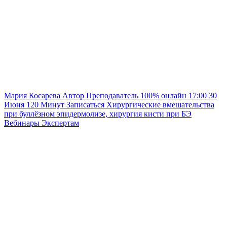
Мария Косарева
Автор
Преподаватель
100% онлайн
17:00
30
Июня
120
Минут
Записаться
Хирургические вмешательства
при буллёзном эпидермолизе, хирургия кисти при БЭ
Вебинары
Экспертам