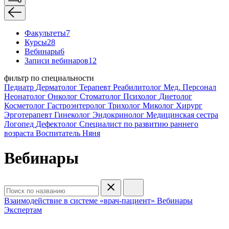
Факультеты
7
Курсы
28
Вебинары
6
Записи вебинаров
12
фильтр по специальности
Педиатр
Дерматолог
Терапевт
Реабилитолог
Мед. Персонал
Неонатолог
Онколог
Стоматолог
Психолог
Диетолог
Косметолог
Гастроэнтеролог
Трихолог
Миколог
Хирург
Эрготерапевт
Гинеколог
Эндокринолог
Медицинская сестра
Логопед
Дефектолог
Специалист по развитию раннего
возраста
Воспитатель
Няня
Вебинары
Взаимодействие в системе «врач-пациент»
Вебинары
Экспертам