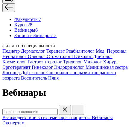
Факультеты
7
Курсы
28
Вебинары
6
Записи вебинаров
12
фильтр по специальности
Педиатр
Дерматолог
Терапевт
Реабилитолог
Мед. Персонал
Неонатолог
Онколог
Стоматолог
Психолог
Диетолог
Косметолог
Гастроэнтеролог
Трихолог
Миколог
Хирург
Эрготерапевт
Гинеколог
Эндокринолог
Медицинская сестра
Логопед
Дефектолог
Специалист по развитию раннего
возраста
Воспитатель
Няня
Вебинары
Взаимодействие в системе «врач-пациент»
Вебинары
Экспертам