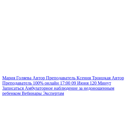
Мария Голяева
Автор
Преподаватель
Ксения Троицкая
Автор
Преподаватель
100% онлайн
17:00
09 Июня
120
Минут
Записаться
Амбулаторное наблюдение за недоношенным
ребенком
Вебинары
Экспертам