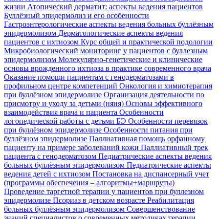
жизни
Атопический дерматит: аспекты ведения пациентов
Буллёзный эпидермолиз и его особенности
Гастроэнтерологические аспекты ведения больных буллёзным
эпидермолизом
Дерматологические аспекты ведения
пациентов с ихтиозом
Курс общей и практической подологии
Микробиологический мониторинг у пациентов с буллезным
эпидермолизом
Молекулярно-генетические и клинические
основы врожденного ихтиоза в практике современного врача
Оказание помощи пациентам с генодерматозами в
профильном центре компетенций
Онкология и химиотерапия
при буллёзном эпидермолизе
Организация деятельности по
присмотру и уходу за детьми (няня)
Основы эффективного
взаимодействия врача и пациента
Особенности
логопедической работы с детьми БЭ
Особенности перевязок
при буллёзном эпидермолизе
Особенности питания при
буллёзном эпидермолизе
Паллиативная помощь орфанному
пациенту на примере заболеваний кожи
Паллиативный трек
пациента с генодерматозом
Педиатрические аспекты ведения
больных буллёзным эпидермолизом
Педиатрические аспекты
ведения детей с ихтиозом
Постановка на диспансерный учет
(программы обеспечения – алгоритмы+маршруты)
Проведение таргетной терапии у пациентов при буллезном
эпидермолизе
Псориаз в детском возрасте
Реабилитация
больных буллёзным эпидермолизом
Совершенствование
знаний специалистов о современных методиках терапии