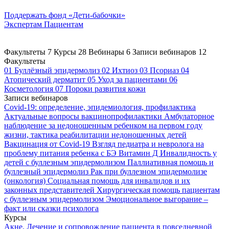
Поддержать
фонд «Дети-бабочки»
Экспертам
Пациентам
Факультеты
7
Курсы
28
Вебинары
6
Записи вебинаров
12
Факультеты
01
Буллёзный эпидермолиз
02
Ихтиоз
03
Псориаз
04
Атопический дерматит
05
Уход за пациентами
06
Косметология
07
Пороки развития кожи
Записи вебинаров
Covid-19: определение, эпидемиология, профилактика
Актуальные вопросы вакцинопрофилактики
Амбулаторное
наблюдение за недоношенным ребенком на первом году
жизни, тактика реабилитации недоношенных детей
Вакцинация от Covid-19
Взгляд педиатра и невролога на
проблему питания ребенка с БЭ
Витамин Д
Инвалидность у
детей с буллезным эпидермолизом
Паллиативная помощь и
буллезный эпидермолиз
Рак при буллезном эпидермолизе
(онкология)
Социальная помощь для инвалидов и их
законных представителей
Хирургическая помощь пациентам
с буллезным эпидермолизом
Эмоциональное выгорание –
факт или сказки психолога
Курсы
Акне. Лечение и сопровождение пациента в повседневной