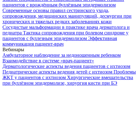
пациентов с врождённым буллёзным эпидермолизом
Современные основы правил сестринского ухода,
сопровождения, медицинских манипуляций, десмургии при
хронических и тяжелых редких заболеваниях кожи
Сосудистые мальформации в практике врача дерматолога и
педиатра
Тактика сопровождения при болевом синдроме у
пациентов с буллезным эпидермолизом
Эффективная
коммуникация пациент-врач
Вебинары
Амбулаторное наблюдение за недоношенным ребенком
Взаимодействие в системе «врач-пациент»
Дерматологические аспекты ведения пациентов с ихтиозом
Педиатрические аспекты ведения детей с ихтиозом
Проблемы
ЖКТ у пациентов с ихтиозом
Хирургические вмешательства
при буллёзном эпидермолизе, хирургия кисти при БЭ