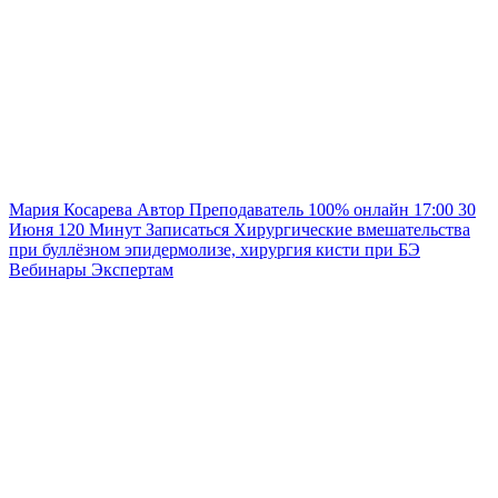
Мария Косарева
Автор
Преподаватель
100% онлайн
17:00
30
Июня
120
Минут
Записаться
Хирургические вмешательства
при буллёзном эпидермолизе, хирургия кисти при БЭ
Вебинары
Экспертам