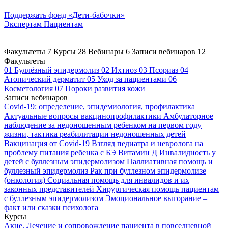
Поддержать
фонд «Дети-бабочки»
Экспертам
Пациентам
Факультеты
7
Курсы
28
Вебинары
6
Записи вебинаров
12
Факультеты
01
Буллёзный эпидермолиз
02
Ихтиоз
03
Псориаз
04
Атопический дерматит
05
Уход за пациентами
06
Косметология
07
Пороки развития кожи
Записи вебинаров
Covid-19: определение, эпидемиология, профилактика
Актуальные вопросы вакцинопрофилактики
Амбулаторное
наблюдение за недоношенным ребенком на первом году
жизни, тактика реабилитации недоношенных детей
Вакцинация от Covid-19
Взгляд педиатра и невролога на
проблему питания ребенка с БЭ
Витамин Д
Инвалидность у
детей с буллезным эпидермолизом
Паллиативная помощь и
буллезный эпидермолиз
Рак при буллезном эпидермолизе
(онкология)
Социальная помощь для инвалидов и их
законных представителей
Хирургическая помощь пациентам
с буллезным эпидермолизом
Эмоциональное выгорание –
факт или сказки психолога
Курсы
Акне. Лечение и сопровождение пациента в повседневной