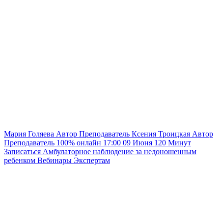
Мария Голяева
Автор
Преподаватель
Ксения Троицкая
Автор
Преподаватель
100% онлайн
17:00
09 Июня
120
Минут
Записаться
Амбулаторное наблюдение за недоношенным
ребенком
Вебинары
Экспертам