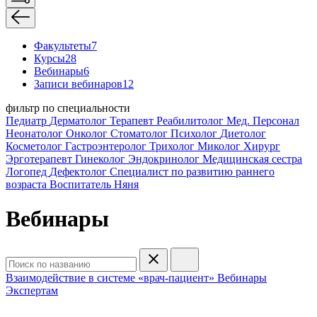
Факультеты
7
Курсы
28
Вебинары
6
Записи вебинаров
12
фильтр по специальности
Педиатр
Дерматолог
Терапевт
Реабилитолог
Мед. Персонал
Неонатолог
Онколог
Стоматолог
Психолог
Диетолог
Косметолог
Гастроэнтеролог
Трихолог
Миколог
Хирург
Эрготерапевт
Гинеколог
Эндокринолог
Медицинская сестра
Логопед
Дефектолог
Специалист по развитию раннего
возраста
Воспитатель
Няня
Вебинары
Взаимодействие в системе «врач-пациент»
Вебинары
Экспертам