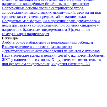
пациентов с врождённым буллёзным эпидермолизом
Современные основы правил сестринского ухода,
сопровождения, медицинских манипуляций, десмургии при
хронических и тяжелых редких заболеваниях кожи
Сосудистые мальформации в практике врача дерматолога и
педиатра
Тактика сопровождения при болевом синдроме у
пациентов с буллезным эпидермолизом
Эффективная
коммуникация пациент-врач
Вебинары
Амбулаторное наблюдение за недоношенным ребенком
Взаимодействие в системе «врач-пациент»
Дерматологические аспекты ведения пациентов с ихтиозом
Педиатрические аспекты ведения детей с ихтиозом
Проблемы
ЖКТ у пациентов с ихтиозом
Хирургические вмешательства
при буллёзном эпидермолизе, хирургия кисти при БЭ