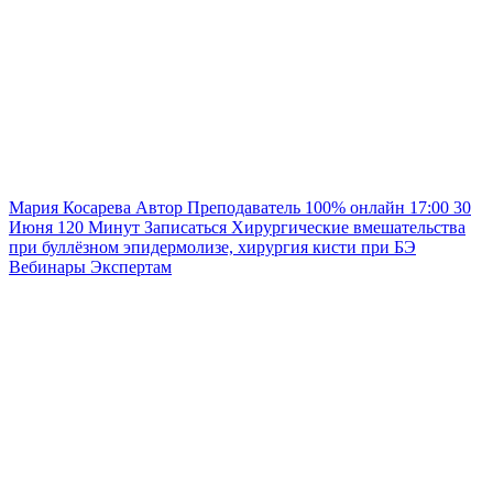
Мария Косарева
Автор
Преподаватель
100% онлайн
17:00
30
Июня
120
Минут
Записаться
Хирургические вмешательства
при буллёзном эпидермолизе, хирургия кисти при БЭ
Вебинары
Экспертам