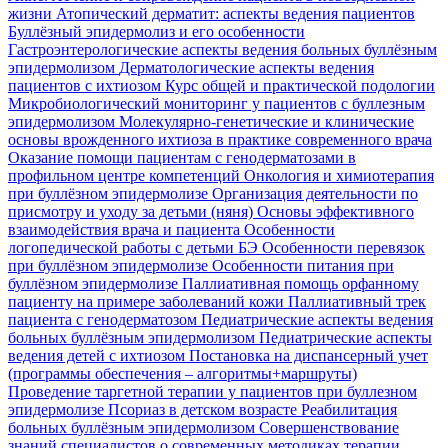
жизни
Атопический дерматит: аспекты ведения пациентов
Буллёзный эпидермолиз и его особенности
Гастроэнтерологические аспекты ведения больных буллёзным
эпидермолизом
Дерматологические аспекты ведения
пациентов с ихтиозом
Курс общей и практической подологии
Микробиологический мониторинг у пациентов с буллезным
эпидермолизом
Молекулярно-генетические и клинические
основы врожденного ихтиоза в практике современного врача
Оказание помощи пациентам с генодерматозами в
профильном центре компетенций
Онкология и химиотерапия
при буллёзном эпидермолизе
Организация деятельности по
присмотру и уходу за детьми (няня)
Основы эффективного
взаимодействия врача и пациента
Особенности
логопедической работы с детьми БЭ
Особенности перевязок
при буллёзном эпидермолизе
Особенности питания при
буллёзном эпидермолизе
Паллиативная помощь орфанному
пациенту на примере заболеваний кожи
Паллиативный трек
пациента с генодерматозом
Педиатрические аспекты ведения
больных буллёзным эпидермолизом
Педиатрические аспекты
ведения детей с ихтиозом
Постановка на диспансерный учет
(программы обеспечения – алгоритмы+маршруты)
Проведение таргетной терапии у пациентов при буллезном
эпидермолизе
Псориаз в детском возрасте
Реабилитация
больных буллёзным эпидермолизом
Совершенствование
знаний специалистов о современных методиках терапии