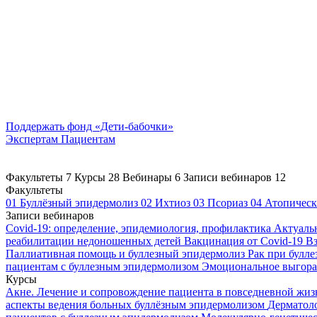
Поддержать
фонд «Дети-бабочки»
Экспертам
Пациентам
Факультеты
7
Курсы
28
Вебинары
6
Записи вебинаров
12
Факультеты
01
Буллёзный эпидермолиз
02
Ихтиоз
03
Псориаз
04
Атопическ
Записи вебинаров
Covid-19: определение, эпидемиология, профилактика
Актуаль
реабилитации недоношенных детей
Вакцинация от Covid-19
Вз
Паллиативная помощь и буллезный эпидермолиз
Рак при булл
пациентам с буллезным эпидермолизом
Эмоциональное выгоран
Курсы
Акне. Лечение и сопровождение пациента в повседневной жи
аспекты ведения больных буллёзным эпидермолизом
Дерматоло