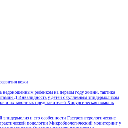
развития кожи
а недоношенным ребенком на первом году жизни, тактика
итамин Д
Инвалидность у детей с буллезным эпидермолизом
ов и их законных представителей
Хирургическая помощь
й эпидермолиз и его особенности
Гастроэнтерологические
практической подологии
Микробиологический мониторинг у