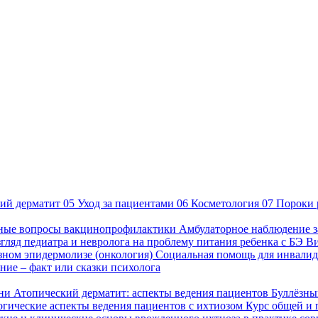
ий дерматит
05
Уход за пациентами
06
Косметология
07
Пороки 
ные вопросы вакцинопрофилактики
Амбулаторное наблюдение з
гляд педиатра и невролога на проблему питания ребенка с БЭ
В
езном эпидермолизе (онкология)
Социальная помощь для инвалид
ие – факт или сказки психолога
зни
Атопический дерматит: аспекты ведения пациентов
Буллёзны
гические аспекты ведения пациентов с ихтиозом
Курс общей и 