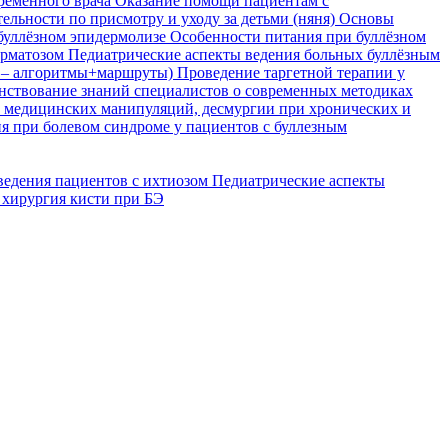
временного врача
Оказание помощи пациентам с
ельности по присмотру и уходу за детьми (няня)
Основы
буллёзном эпидермолизе
Особенности питания при буллёзном
ерматозом
Педиатрические аспекты ведения больных буллёзным
я – алгоритмы+маршруты)
Проведение таргетной терапии у
ствование знаний специалистов о современных методиках
, медицинских манипуляций, десмургии при хронических и
я при болевом синдроме у пациентов с буллезным
ведения пациентов с ихтиозом
Педиатрические аспекты
 хирургия кисти при БЭ