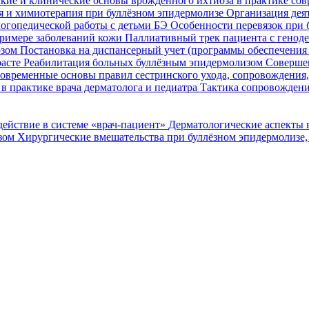
кие и клинические основы врожденного ихтиоза в практике со
я и химиотерапия при буллёзном эпидермолизе
Организация деят
огопедической работы с детьми БЭ
Особенности перевязок при 
римере заболеваний кожи
Паллиативный трек пациента с генод
озом
Постановка на диспансерный учет (программы обеспечени
расте
Реабилитация больных буллёзным эпидермолизом
Совершен
овременные основы правил сестринского ухода, сопровождения
в практике врача дерматолога и педиатра
Тактика сопровождени
ействие в системе «врач-пациент»
Дерматологические аспекты 
озом
Хирургические вмешательства при буллёзном эпидермолизе,