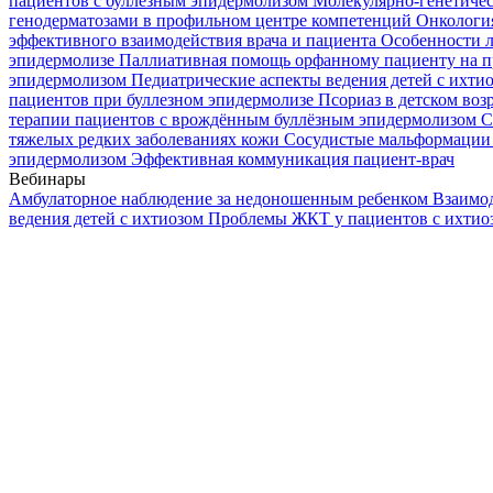
пациентов с буллезным эпидермолизом
Молекулярно-генетичес
генодерматозами в профильном центре компетенций
Онкологи
эффективного взаимодействия врача и пациента
Особенности л
эпидермолизе
Паллиативная помощь орфанному пациенту на п
эпидермолизом
Педиатрические аспекты ведения детей с ихти
пациентов при буллезном эпидермолизе
Псориаз в детском воз
терапии пациентов с врождённым буллёзным эпидермолизом
С
тяжелых редких заболеваниях кожи
Сосудистые мальформации 
эпидермолизом
Эффективная коммуникация пациент-врач
Вебинары
Амбулаторное наблюдение за недоношенным ребенком
Взаимод
ведения детей с ихтиозом
Проблемы ЖКТ у пациентов с ихти