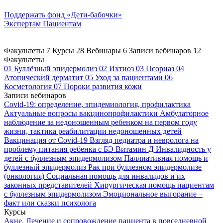
Поддержать
фонд «Дети-бабочки»
Экспертам
Пациентам
Факультеты
7
Курсы
28
Вебинары
6
Записи вебинаров
12
Факультеты
01
Буллёзный эпидермолиз
02
Ихтиоз
03
Псориаз
04
Атопический дерматит
05
Уход за пациентами
06
Косметология
07
Пороки развития кожи
Записи вебинаров
Covid-19: определение, эпидемиология, профилактика
Актуальные вопросы вакцинопрофилактики
Амбулаторное
наблюдение за недоношенным ребенком на первом году
жизни, тактика реабилитации недоношенных детей
Вакцинация от Covid-19
Взгляд педиатра и невролога на
проблему питания ребенка с БЭ
Витамин Д
Инвалидность у
детей с буллезным эпидермолизом
Паллиативная помощь и
буллезный эпидермолиз
Рак при буллезном эпидермолизе
(онкология)
Социальная помощь для инвалидов и их
законных представителей
Хирургическая помощь пациентам
с буллезным эпидермолизом
Эмоциональное выгорание –
факт или сказки психолога
Курсы
Акне. Лечение и сопровождение пациента в повседневной