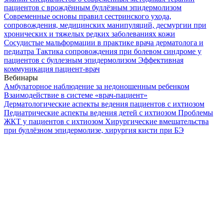
пациентов с врождённым буллёзным эпидермолизом
Современные основы правил сестринского ухода,
сопровождения, медицинских манипуляций, десмургии при
хронических и тяжелых редких заболеваниях кожи
Сосудистые мальформации в практике врача дерматолога и
педиатра
Тактика сопровождения при болевом синдроме у
пациентов с буллезным эпидермолизом
Эффективная
коммуникация пациент-врач
Вебинары
Амбулаторное наблюдение за недоношенным ребенком
Взаимодействие в системе «врач-пациент»
Дерматологические аспекты ведения пациентов с ихтиозом
Педиатрические аспекты ведения детей с ихтиозом
Проблемы
ЖКТ у пациентов с ихтиозом
Хирургические вмешательства
при буллёзном эпидермолизе, хирургия кисти при БЭ