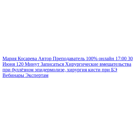
Мария Косарева
Автор
Преподаватель
100% онлайн
17:00
30
Июня
120
Минут
Записаться
Хирургические вмешательства
при буллёзном эпидермолизе, хирургия кисти при БЭ
Вебинары
Экспертам