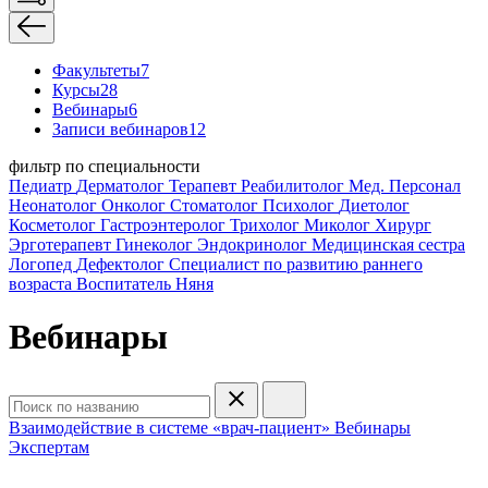
Факультеты
7
Курсы
28
Вебинары
6
Записи вебинаров
12
фильтр по специальности
Педиатр
Дерматолог
Терапевт
Реабилитолог
Мед. Персонал
Неонатолог
Онколог
Стоматолог
Психолог
Диетолог
Косметолог
Гастроэнтеролог
Трихолог
Миколог
Хирург
Эрготерапевт
Гинеколог
Эндокринолог
Медицинская сестра
Логопед
Дефектолог
Специалист по развитию раннего
возраста
Воспитатель
Няня
Вебинары
Взаимодействие в системе «врач-пациент»
Вебинары
Экспертам