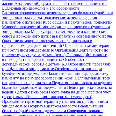
жизни
Атопический дерматит: аспекты ведения пациентов
Буллёзный эпидермолиз и его особенности
Гастроэнтерологические аспекты ведения больных буллёзным
эпидермолизом
Дерматологические аспекты ведения
пациентов с ихтиозом
Курс общей и практической подологии
Микробиологический мониторинг у пациентов с буллезным
эпидермолизом
Молекулярно-генетические и клинические
основы врожденного ихтиоза в практике современного врача
Оказание помощи пациентам с генодерматозами в
профильном центре компетенций
Онкология и химиотерапия
при буллёзном эпидермолизе
Организация деятельности по
присмотру и уходу за детьми (няня)
Основы эффективного
взаимодействия врача и пациента
Особенности
логопедической работы с детьми БЭ
Особенности перевязок
при буллёзном эпидермолизе
Особенности питания при
буллёзном эпидермолизе
Паллиативная помощь орфанному
пациенту на примере заболеваний кожи
Паллиативный трек
пациента с генодерматозом
Педиатрические аспекты ведения
больных буллёзным эпидермолизом
Педиатрические аспекты
ведения детей с ихтиозом
Постановка на диспансерный учет
(программы обеспечения – алгоритмы+маршруты)
Проведение таргетной терапии у пациентов при буллезном
эпидермолизе
Псориаз в детском возрасте
Реабилитация
больных буллёзным эпидермолизом
Совершенствование
знаний специалистов о современных методиках терапии