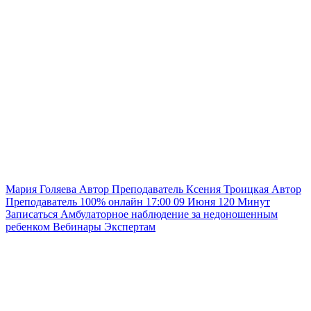
Мария Голяева
Автор
Преподаватель
Ксения Троицкая
Автор
Преподаватель
100% онлайн
17:00
09 Июня
120
Минут
Записаться
Амбулаторное наблюдение за недоношенным
ребенком
Вебинары
Экспертам