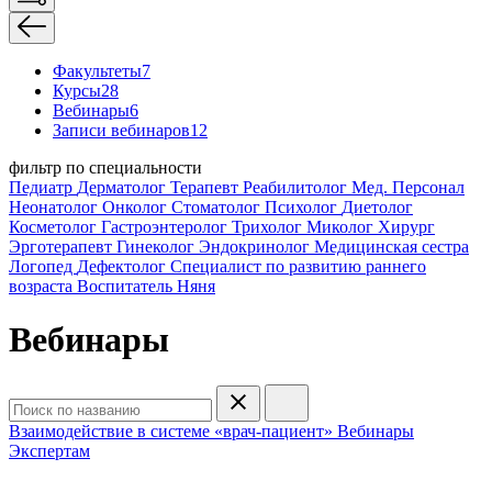
Факультеты
7
Курсы
28
Вебинары
6
Записи вебинаров
12
фильтр по специальности
Педиатр
Дерматолог
Терапевт
Реабилитолог
Мед. Персонал
Неонатолог
Онколог
Стоматолог
Психолог
Диетолог
Косметолог
Гастроэнтеролог
Трихолог
Миколог
Хирург
Эрготерапевт
Гинеколог
Эндокринолог
Медицинская сестра
Логопед
Дефектолог
Специалист по развитию раннего
возраста
Воспитатель
Няня
Вебинары
Взаимодействие в системе «врач-пациент»
Вебинары
Экспертам