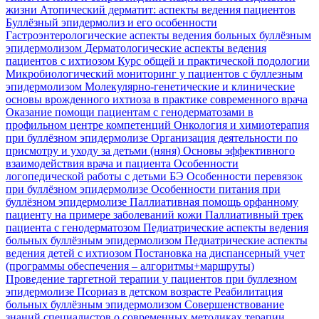
жизни
Атопический дерматит: аспекты ведения пациентов
Буллёзный эпидермолиз и его особенности
Гастроэнтерологические аспекты ведения больных буллёзным
эпидермолизом
Дерматологические аспекты ведения
пациентов с ихтиозом
Курс общей и практической подологии
Микробиологический мониторинг у пациентов с буллезным
эпидермолизом
Молекулярно-генетические и клинические
основы врожденного ихтиоза в практике современного врача
Оказание помощи пациентам с генодерматозами в
профильном центре компетенций
Онкология и химиотерапия
при буллёзном эпидермолизе
Организация деятельности по
присмотру и уходу за детьми (няня)
Основы эффективного
взаимодействия врача и пациента
Особенности
логопедической работы с детьми БЭ
Особенности перевязок
при буллёзном эпидермолизе
Особенности питания при
буллёзном эпидермолизе
Паллиативная помощь орфанному
пациенту на примере заболеваний кожи
Паллиативный трек
пациента с генодерматозом
Педиатрические аспекты ведения
больных буллёзным эпидермолизом
Педиатрические аспекты
ведения детей с ихтиозом
Постановка на диспансерный учет
(программы обеспечения – алгоритмы+маршруты)
Проведение таргетной терапии у пациентов при буллезном
эпидермолизе
Псориаз в детском возрасте
Реабилитация
больных буллёзным эпидермолизом
Совершенствование
знаний специалистов о современных методиках терапии