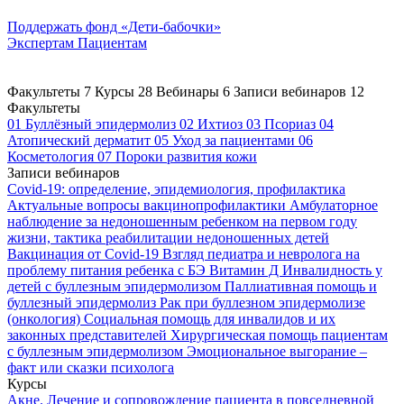
Поддержать
фонд «Дети-бабочки»
Экспертам
Пациентам
Факультеты
7
Курсы
28
Вебинары
6
Записи вебинаров
12
Факультеты
01
Буллёзный эпидермолиз
02
Ихтиоз
03
Псориаз
04
Атопический дерматит
05
Уход за пациентами
06
Косметология
07
Пороки развития кожи
Записи вебинаров
Covid-19: определение, эпидемиология, профилактика
Актуальные вопросы вакцинопрофилактики
Амбулаторное
наблюдение за недоношенным ребенком на первом году
жизни, тактика реабилитации недоношенных детей
Вакцинация от Covid-19
Взгляд педиатра и невролога на
проблему питания ребенка с БЭ
Витамин Д
Инвалидность у
детей с буллезным эпидермолизом
Паллиативная помощь и
буллезный эпидермолиз
Рак при буллезном эпидермолизе
(онкология)
Социальная помощь для инвалидов и их
законных представителей
Хирургическая помощь пациентам
с буллезным эпидермолизом
Эмоциональное выгорание –
факт или сказки психолога
Курсы
Акне. Лечение и сопровождение пациента в повседневной