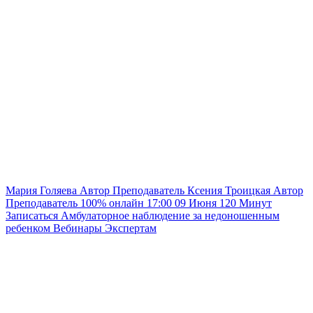
Мария Голяева
Автор
Преподаватель
Ксения Троицкая
Автор
Преподаватель
100% онлайн
17:00
09 Июня
120
Минут
Записаться
Амбулаторное наблюдение за недоношенным
ребенком
Вебинары
Экспертам