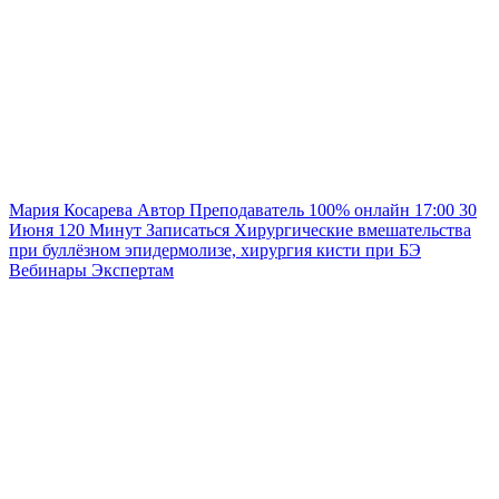
Мария Косарева
Автор
Преподаватель
100% онлайн
17:00
30
Июня
120
Минут
Записаться
Хирургические вмешательства
при буллёзном эпидермолизе, хирургия кисти при БЭ
Вебинары
Экспертам