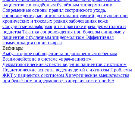
пациентов с врождённым буллёзным эпидермолизом
Современные основы правил сестринского ухода,
сопровождения, медицинских манипуляций, десмургии при
хронических и тяжелых редких заболеваниях кожи
Сосудистые мальформации в практике врача дерматолога и
педиатра
Тактика сопровождения при болевом синдроме у
пациентов с буллезным эпидермолизом
Эффективная
коммуникация пациент-врач
Вебинары
Амбулаторное наблюдение за недоношенным ребенком
Взаимодействие в системе «врач-пациент»
Дерматологические аспекты ведения пациентов с ихтиозом
Педиатрические аспекты ведения детей с ихтиозом
Проблемы
ЖКТ у пациентов с ихтиозом
Хирургические вмешательства
при буллёзном эпидермолизе, хирургия кисти при БЭ