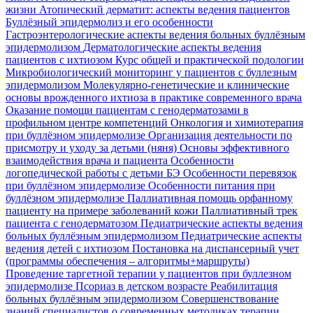
жизни
Атопический дерматит: аспекты ведения пациентов
Буллёзный эпидермолиз и его особенности
Гастроэнтерологические аспекты ведения больных буллёзным
эпидермолизом
Дерматологические аспекты ведения
пациентов с ихтиозом
Курс общей и практической подологии
Микробиологический мониторинг у пациентов с буллезным
эпидермолизом
Молекулярно-генетические и клинические
основы врожденного ихтиоза в практике современного врача
Оказание помощи пациентам с генодерматозами в
профильном центре компетенций
Онкология и химиотерапия
при буллёзном эпидермолизе
Организация деятельности по
присмотру и уходу за детьми (няня)
Основы эффективного
взаимодействия врача и пациента
Особенности
логопедической работы с детьми БЭ
Особенности перевязок
при буллёзном эпидермолизе
Особенности питания при
буллёзном эпидермолизе
Паллиативная помощь орфанному
пациенту на примере заболеваний кожи
Паллиативный трек
пациента с генодерматозом
Педиатрические аспекты ведения
больных буллёзным эпидермолизом
Педиатрические аспекты
ведения детей с ихтиозом
Постановка на диспансерный учет
(программы обеспечения – алгоритмы+маршруты)
Проведение таргетной терапии у пациентов при буллезном
эпидермолизе
Псориаз в детском возрасте
Реабилитация
больных буллёзным эпидермолизом
Совершенствование
знаний специалистов о современных методиках терапии