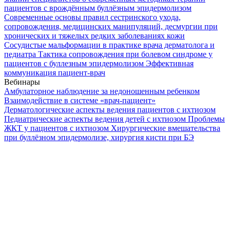
пациентов с врождённым буллёзным эпидермолизом
Современные основы правил сестринского ухода,
сопровождения, медицинских манипуляций, десмургии при
хронических и тяжелых редких заболеваниях кожи
Сосудистые мальформации в практике врача дерматолога и
педиатра
Тактика сопровождения при болевом синдроме у
пациентов с буллезным эпидермолизом
Эффективная
коммуникация пациент-врач
Вебинары
Амбулаторное наблюдение за недоношенным ребенком
Взаимодействие в системе «врач-пациент»
Дерматологические аспекты ведения пациентов с ихтиозом
Педиатрические аспекты ведения детей с ихтиозом
Проблемы
ЖКТ у пациентов с ихтиозом
Хирургические вмешательства
при буллёзном эпидермолизе, хирургия кисти при БЭ