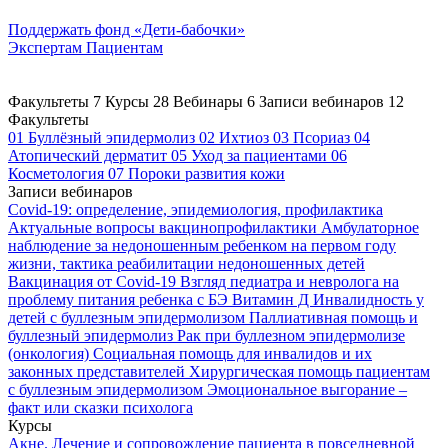
Поддержать
фонд «Дети-бабочки»
Экспертам
Пациентам
Факультеты
7
Курсы
28
Вебинары
6
Записи вебинаров
12
Факультеты
01
Буллёзный эпидермолиз
02
Ихтиоз
03
Псориаз
04
Атопический дерматит
05
Уход за пациентами
06
Косметология
07
Пороки развития кожи
Записи вебинаров
Covid-19: определение, эпидемиология, профилактика
Актуальные вопросы вакцинопрофилактики
Амбулаторное
наблюдение за недоношенным ребенком на первом году
жизни, тактика реабилитации недоношенных детей
Вакцинация от Covid-19
Взгляд педиатра и невролога на
проблему питания ребенка с БЭ
Витамин Д
Инвалидность у
детей с буллезным эпидермолизом
Паллиативная помощь и
буллезный эпидермолиз
Рак при буллезном эпидермолизе
(онкология)
Социальная помощь для инвалидов и их
законных представителей
Хирургическая помощь пациентам
с буллезным эпидермолизом
Эмоциональное выгорание –
факт или сказки психолога
Курсы
Акне. Лечение и сопровождение пациента в повседневной