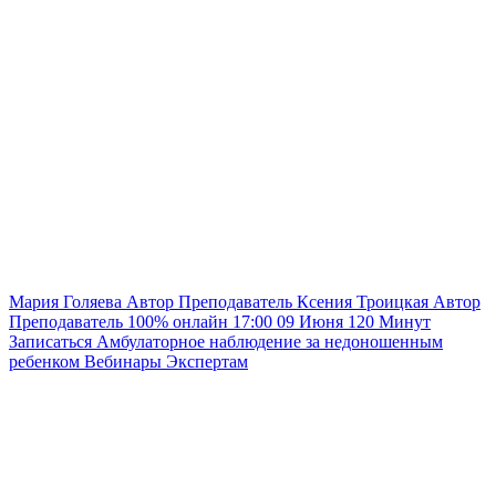
Мария Голяева
Автор
Преподаватель
Ксения Троицкая
Автор
Преподаватель
100% онлайн
17:00
09 Июня
120
Минут
Записаться
Амбулаторное наблюдение за недоношенным
ребенком
Вебинары
Экспертам