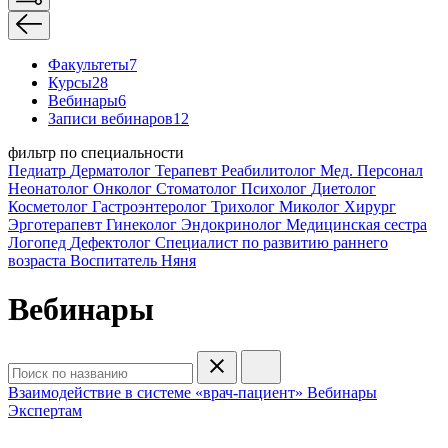
Факультеты
7
Курсы
28
Вебинары
6
Записи вебинаров
12
фильтр по специальности
Педиатр
Дерматолог
Терапевт
Реабилитолог
Мед. Персонал
Неонатолог
Онколог
Стоматолог
Психолог
Диетолог
Косметолог
Гастроэнтеролог
Трихолог
Миколог
Хирург
Эрготерапевт
Гинеколог
Эндокринолог
Медицинская сестра
Логопед
Дефектолог
Специалист по развитию раннего
возраста
Воспитатель
Няня
Вебинары
Взаимодействие в системе «врач-пациент»
Вебинары
Экспертам