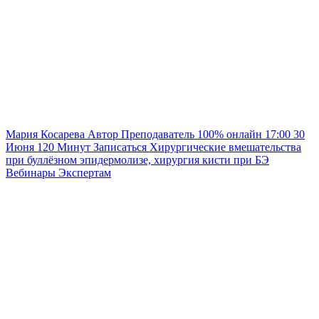
Мария Косарева
Автор
Преподаватель
100% онлайн
17:00
30
Июня
120
Минут
Записаться
Хирургические вмешательства
при буллёзном эпидермолизе, хирургия кисти при БЭ
Вебинары
Экспертам