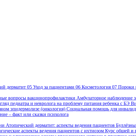
ий дерматит
05
Уход за пациентами
06
Косметология
07
Пороки 
ные вопросы вакцинопрофилактики
Амбулаторное наблюдение з
гляд педиатра и невролога на проблему питания ребенка с БЭ
В
езном эпидермолизе (онкология)
Социальная помощь для инвалид
ие – факт или сказки психолога
зни
Атопический дерматит: аспекты ведения пациентов
Буллёзны
гические аспекты ведения пациентов с ихтиозом
Курс общей и 