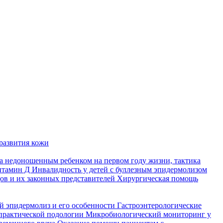
развития кожи
а недоношенным ребенком на первом году жизни, тактика
итамин Д
Инвалидность у детей с буллезным эпидермолизом
ов и их законных представителей
Хирургическая помощь
й эпидермолиз и его особенности
Гастроэнтерологические
практической подологии
Микробиологический мониторинг у