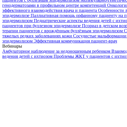
пациентов с буллезным эпидермолизом
Молекулярно-генетичес
генодерматозами в профильном центре компетенций
Онкологи
эффективного взаимодействия врача и пациента
Особенности л
эпидермолизе
Паллиативная помощь орфанному пациенту на п
эпидермолизом
Педиатрические аспекты ведения детей с ихти
пациентов при буллезном эпидермолизе
Псориаз в детском воз
терапии пациентов с врождённым буллёзным эпидермолизом
С
тяжелых редких заболеваниях кожи
Сосудистые мальформации 
эпидермолизом
Эффективная коммуникация пациент-врач
Вебинары
Амбулаторное наблюдение за недоношенным ребенком
Взаимод
ведения детей с ихтиозом
Проблемы ЖКТ у пациентов с ихти