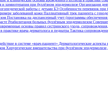
кие и клинические основы врожденного ихтиоза в практике со
я и химиотерапия при буллёзном эпидермолизе
Организация деят
огопедической работы с детьми БЭ
Особенности перевязок при 
римере заболеваний кожи
Паллиативный трек пациента с генод
озом
Постановка на диспансерный учет (программы обеспечени
расте
Реабилитация больных буллёзным эпидермолизом
Совершен
овременные основы правил сестринского ухода, сопровождения
в практике врача дерматолога и педиатра
Тактика сопровождени
ействие в системе «врач-пациент»
Дерматологические аспекты 
озом
Хирургические вмешательства при буллёзном эпидермолизе,