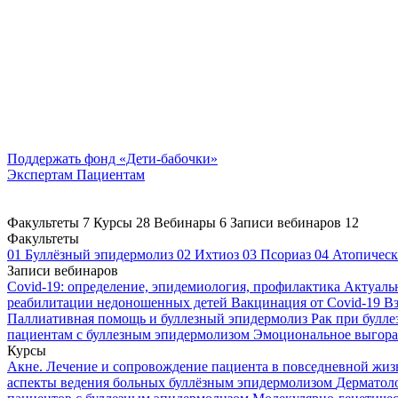
Поддержать
фонд «Дети-бабочки»
Экспертам
Пациентам
Факультеты
7
Курсы
28
Вебинары
6
Записи вебинаров
12
Факультеты
01
Буллёзный эпидермолиз
02
Ихтиоз
03
Псориаз
04
Атопическ
Записи вебинаров
Covid-19: определение, эпидемиология, профилактика
Актуаль
реабилитации недоношенных детей
Вакцинация от Covid-19
Вз
Паллиативная помощь и буллезный эпидермолиз
Рак при булл
пациентам с буллезным эпидермолизом
Эмоциональное выгоран
Курсы
Акне. Лечение и сопровождение пациента в повседневной жи
аспекты ведения больных буллёзным эпидермолизом
Дерматоло