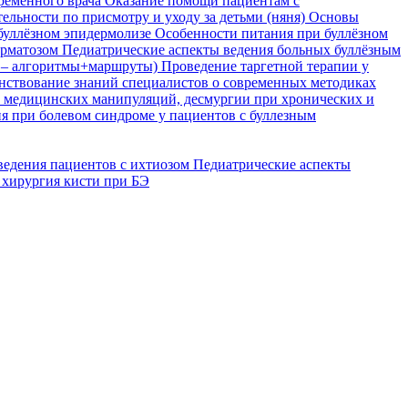
временного врача
Оказание помощи пациентам с
ельности по присмотру и уходу за детьми (няня)
Основы
буллёзном эпидермолизе
Особенности питания при буллёзном
ерматозом
Педиатрические аспекты ведения больных буллёзным
я – алгоритмы+маршруты)
Проведение таргетной терапии у
ствование знаний специалистов о современных методиках
, медицинских манипуляций, десмургии при хронических и
я при болевом синдроме у пациентов с буллезным
ведения пациентов с ихтиозом
Педиатрические аспекты
 хирургия кисти при БЭ