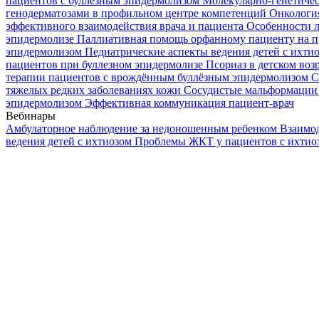
пациентов с буллезным эпидермолизом
Молекулярно-генетичес
генодерматозами в профильном центре компетенций
Онкологи
эффективного взаимодействия врача и пациента
Особенности л
эпидермолизе
Паллиативная помощь орфанному пациенту на п
эпидермолизом
Педиатрические аспекты ведения детей с ихти
пациентов при буллезном эпидермолизе
Псориаз в детском воз
терапии пациентов с врождённым буллёзным эпидермолизом
С
тяжелых редких заболеваниях кожи
Сосудистые мальформации 
эпидермолизом
Эффективная коммуникация пациент-врач
Вебинары
Амбулаторное наблюдение за недоношенным ребенком
Взаимод
ведения детей с ихтиозом
Проблемы ЖКТ у пациентов с ихти