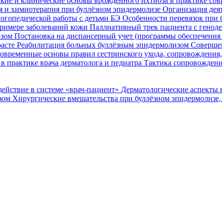
кие и клинические основы врожденного ихтиоза в практике со
я и химиотерапия при буллёзном эпидермолизе
Организация деят
огопедической работы с детьми БЭ
Особенности перевязок при 
римере заболеваний кожи
Паллиативный трек пациента с генод
озом
Постановка на диспансерный учет (программы обеспечени
расте
Реабилитация больных буллёзным эпидермолизом
Совершен
овременные основы правил сестринского ухода, сопровождения
в практике врача дерматолога и педиатра
Тактика сопровождени
ействие в системе «врач-пациент»
Дерматологические аспекты 
озом
Хирургические вмешательства при буллёзном эпидермолизе,