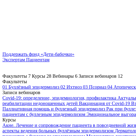
Поддержать
фонд «Дети-бабочки»
Экспертам
Пациентам
Факультеты
7
Курсы
28
Вебинары
6
Записи вебинаров
12
Факультеты
01
Буллёзный эпидермолиз
02
Ихтиоз
03
Псориаз
04
Атопическ
Записи вебинаров
Covid-19: определение, эпидемиология, профилактика
Актуаль
реабилитации недоношенных детей
Вакцинация от Covid-19
Вз
Паллиативная помощь и буллезный эпидермолиз
Рак при булл
пациентам с буллезным эпидермолизом
Эмоциональное выгоран
Курсы
Акне. Лечение и сопровождение пациента в повседневной жи
аспекты ведения больных буллёзным эпидермолизом
Дерматоло