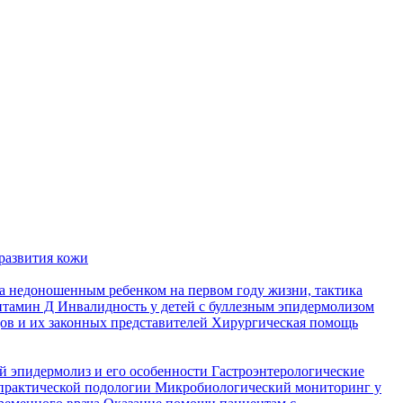
развития кожи
а недоношенным ребенком на первом году жизни, тактика
итамин Д
Инвалидность у детей с буллезным эпидермолизом
ов и их законных представителей
Хирургическая помощь
й эпидермолиз и его особенности
Гастроэнтерологические
практической подологии
Микробиологический мониторинг у