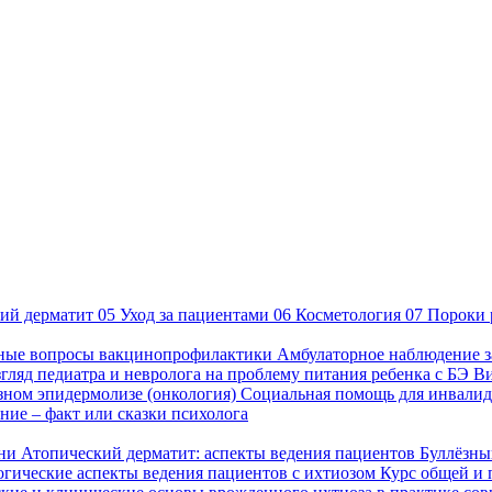
ий дерматит
05
Уход за пациентами
06
Косметология
07
Пороки 
ные вопросы вакцинопрофилактики
Амбулаторное наблюдение з
гляд педиатра и невролога на проблему питания ребенка с БЭ
В
езном эпидермолизе (онкология)
Социальная помощь для инвалид
ие – факт или сказки психолога
зни
Атопический дерматит: аспекты ведения пациентов
Буллёзны
гические аспекты ведения пациентов с ихтиозом
Курс общей и 