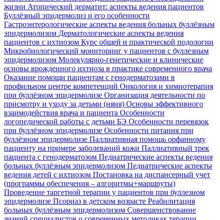
жизни
Атопический дерматит: аспекты ведения пациентов
Буллёзный эпидермолиз и его особенности
Гастроэнтерологические аспекты ведения больных буллёзным
эпидермолизом
Дерматологические аспекты ведения
пациентов с ихтиозом
Курс общей и практической подологии
Микробиологический мониторинг у пациентов с буллезным
эпидермолизом
Молекулярно-генетические и клинические
основы врожденного ихтиоза в практике современного врача
Оказание помощи пациентам с генодерматозами в
профильном центре компетенций
Онкология и химиотерапия
при буллёзном эпидермолизе
Организация деятельности по
присмотру и уходу за детьми (няня)
Основы эффективного
взаимодействия врача и пациента
Особенности
логопедической работы с детьми БЭ
Особенности перевязок
при буллёзном эпидермолизе
Особенности питания при
буллёзном эпидермолизе
Паллиативная помощь орфанному
пациенту на примере заболеваний кожи
Паллиативный трек
пациента с генодерматозом
Педиатрические аспекты ведения
больных буллёзным эпидермолизом
Педиатрические аспекты
ведения детей с ихтиозом
Постановка на диспансерный учет
(программы обеспечения – алгоритмы+маршруты)
Проведение таргетной терапии у пациентов при буллезном
эпидермолизе
Псориаз в детском возрасте
Реабилитация
больных буллёзным эпидермолизом
Совершенствование
знаний специалистов о современных методиках терапии