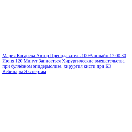
Мария Косарева
Автор
Преподаватель
100% онлайн
17:00
30
Июня
120
Минут
Записаться
Хирургические вмешательства
при буллёзном эпидермолизе, хирургия кисти при БЭ
Вебинары
Экспертам