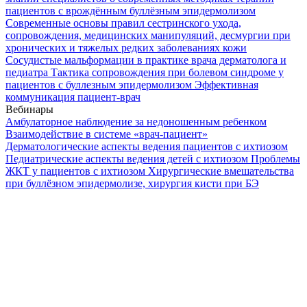
пациентов с врождённым буллёзным эпидермолизом
Современные основы правил сестринского ухода,
сопровождения, медицинских манипуляций, десмургии при
хронических и тяжелых редких заболеваниях кожи
Сосудистые мальформации в практике врача дерматолога и
педиатра
Тактика сопровождения при болевом синдроме у
пациентов с буллезным эпидермолизом
Эффективная
коммуникация пациент-врач
Вебинары
Амбулаторное наблюдение за недоношенным ребенком
Взаимодействие в системе «врач-пациент»
Дерматологические аспекты ведения пациентов с ихтиозом
Педиатрические аспекты ведения детей с ихтиозом
Проблемы
ЖКТ у пациентов с ихтиозом
Хирургические вмешательства
при буллёзном эпидермолизе, хирургия кисти при БЭ