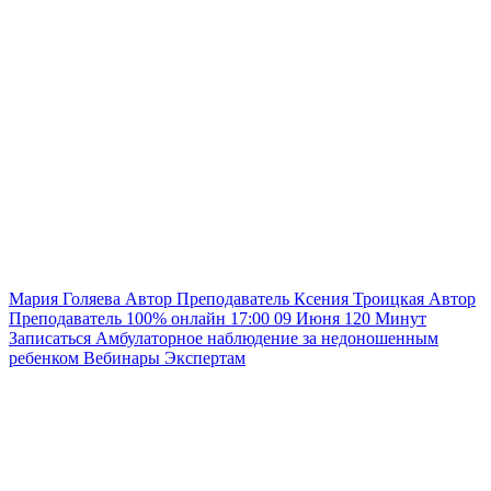
Мария Голяева
Автор
Преподаватель
Ксения Троицкая
Автор
Преподаватель
100% онлайн
17:00
09 Июня
120
Минут
Записаться
Амбулаторное наблюдение за недоношенным
ребенком
Вебинары
Экспертам