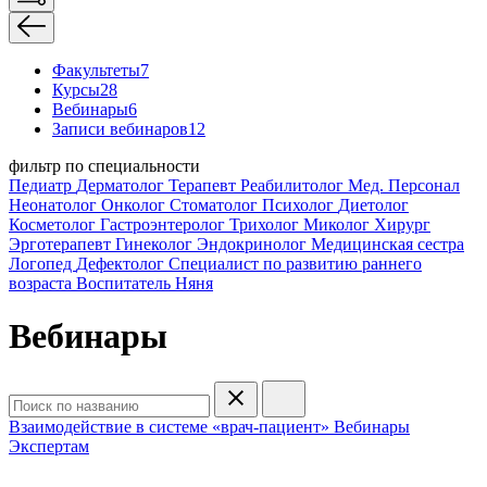
Факультеты
7
Курсы
28
Вебинары
6
Записи вебинаров
12
фильтр по специальности
Педиатр
Дерматолог
Терапевт
Реабилитолог
Мед. Персонал
Неонатолог
Онколог
Стоматолог
Психолог
Диетолог
Косметолог
Гастроэнтеролог
Трихолог
Миколог
Хирург
Эрготерапевт
Гинеколог
Эндокринолог
Медицинская сестра
Логопед
Дефектолог
Специалист по развитию раннего
возраста
Воспитатель
Няня
Вебинары
Взаимодействие в системе «врач-пациент»
Вебинары
Экспертам