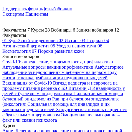
Поддержать
фонд «Дети-бабочки»
Экспертам
Пациентам
Факультеты
7
Курсы
28
Вебинары
6
Записи вебинаров
12
Факультеты
01
Буллёзный эпидермолиз
02
Ихтиоз
03
Псориаз
04
Атопический дерматит
05
Уход за пациентами
06
Косметология
07
Пороки развития кожи
Записи вебинаров
Covid-19: определение, эпидемиология, профилактика
Актуальные вопросы вакцинопрофилактики
Амбулаторное
наблюдение за недоношенным ребенком на первом году
жизни, тактика реабилитации недоношенных детей
Вакцинация от Covid-19
Взгляд педиатра и невролога на
проблему питания ребенка с БЭ
Витамин Д
Инвалидность у
детей с буллезным эпидермолизом
Паллиативная помощь и
буллезный эпидермолиз
Рак при буллезном эпидермолизе
(онкология)
Социальная помощь для инвалидов и их
законных представителей
Хирургическая помощь пациентам
с буллезным эпидермолизом
Эмоциональное выгорание –
факт или сказки психолога
Курсы
Акне. Лечение и сопровождение пациента в повседневной