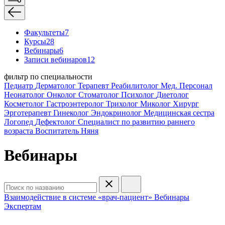
Факультеты
7
Курсы
28
Вебинары
6
Записи вебинаров
12
фильтр по специальности
Педиатр
Дерматолог
Терапевт
Реабилитолог
Мед. Персонал
Неонатолог
Онколог
Стоматолог
Психолог
Диетолог
Косметолог
Гастроэнтеролог
Трихолог
Миколог
Хирург
Эрготерапевт
Гинеколог
Эндокринолог
Медицинская сестра
Логопед
Дефектолог
Специалист по развитию раннего
возраста
Воспитатель
Няня
Вебинары
Взаимодействие в системе «врач-пациент»
Вебинары
Экспертам