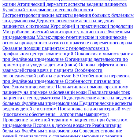
жизни
Атопический дерматит: аспекты ведения пациентов
Буллёзный эпидермолиз и его особенности
Гастроэнтерологические аспекты ведения больных буллёзным
эпидермолизом
Дерматологические аспекты ведения
пациентов с ихтиозом
Курс общей и практической подологии
Микробиологический мониторинг у пациентов с буллезным
эпидермолизом
Молекулярно-генетические и клинические
основы врожденного ихтиоза в практике современного врача
Оказание помощи пациентам с генодерматозами в
профильном центре компетенций
Онкология и химиотерапия
при буллёзном эпидермолизе
Организация деятельности по
присмотру и уходу за детьми (няня)
Основы эффективного
взаимодействия врача и пациента
Особенности
логопедической работы с детьми БЭ
Особенности перевязок
при буллёзном эпидермолизе
Особенности питания при
буллёзном эпидермолизе
Паллиативная помощь орфанному
пациенту на примере заболеваний кожи
Паллиативный трек
пациента с генодерматозом
Педиатрические аспекты ведения
больных буллёзным эпидермолизом
Педиатрические аспекты
ведения детей с ихтиозом
Постановка на диспансерный учет
(программы обеспечения – алгоритмы+маршруты)
Проведение таргетной терапии у пациентов при буллезном
эпидермолизе
Псориаз в детском возрасте
Реабилитация
больных буллёзным эпидермолизом
Совершенствование
знаний специалистов о современных методиках терапии