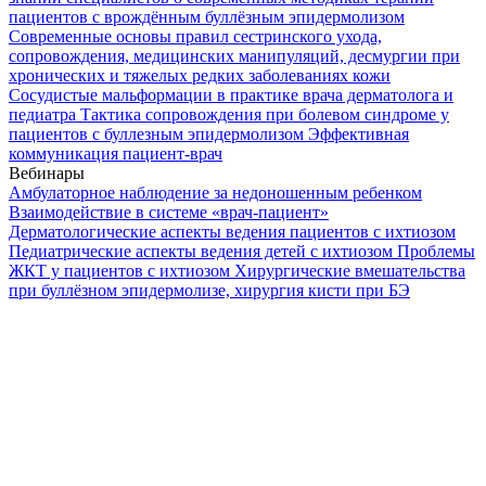
пациентов с врождённым буллёзным эпидермолизом
Современные основы правил сестринского ухода,
сопровождения, медицинских манипуляций, десмургии при
хронических и тяжелых редких заболеваниях кожи
Сосудистые мальформации в практике врача дерматолога и
педиатра
Тактика сопровождения при болевом синдроме у
пациентов с буллезным эпидермолизом
Эффективная
коммуникация пациент-врач
Вебинары
Амбулаторное наблюдение за недоношенным ребенком
Взаимодействие в системе «врач-пациент»
Дерматологические аспекты ведения пациентов с ихтиозом
Педиатрические аспекты ведения детей с ихтиозом
Проблемы
ЖКТ у пациентов с ихтиозом
Хирургические вмешательства
при буллёзном эпидермолизе, хирургия кисти при БЭ