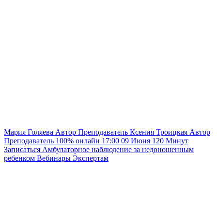
Мария Голяева
Автор
Преподаватель
Ксения Троицкая
Автор
Преподаватель
100% онлайн
17:00
09 Июня
120
Минут
Записаться
Амбулаторное наблюдение за недоношенным
ребенком
Вебинары
Экспертам