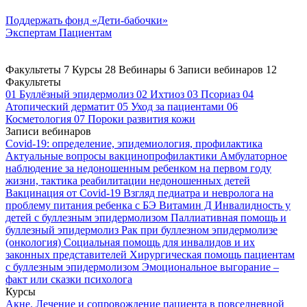
Поддержать
фонд «Дети-бабочки»
Экспертам
Пациентам
Факультеты
7
Курсы
28
Вебинары
6
Записи вебинаров
12
Факультеты
01
Буллёзный эпидермолиз
02
Ихтиоз
03
Псориаз
04
Атопический дерматит
05
Уход за пациентами
06
Косметология
07
Пороки развития кожи
Записи вебинаров
Covid-19: определение, эпидемиология, профилактика
Актуальные вопросы вакцинопрофилактики
Амбулаторное
наблюдение за недоношенным ребенком на первом году
жизни, тактика реабилитации недоношенных детей
Вакцинация от Covid-19
Взгляд педиатра и невролога на
проблему питания ребенка с БЭ
Витамин Д
Инвалидность у
детей с буллезным эпидермолизом
Паллиативная помощь и
буллезный эпидермолиз
Рак при буллезном эпидермолизе
(онкология)
Социальная помощь для инвалидов и их
законных представителей
Хирургическая помощь пациентам
с буллезным эпидермолизом
Эмоциональное выгорание –
факт или сказки психолога
Курсы
Акне. Лечение и сопровождение пациента в повседневной