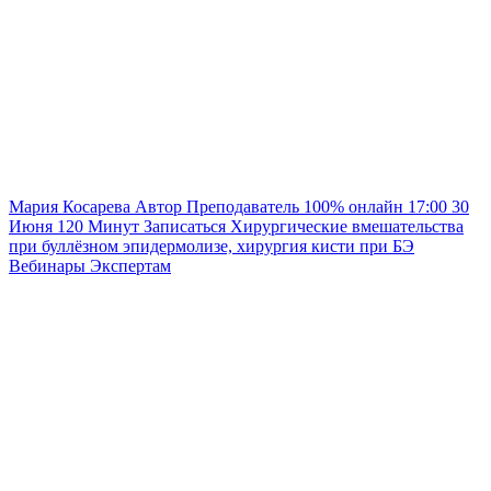
Мария Косарева
Автор
Преподаватель
100% онлайн
17:00
30
Июня
120
Минут
Записаться
Хирургические вмешательства
при буллёзном эпидермолизе, хирургия кисти при БЭ
Вебинары
Экспертам