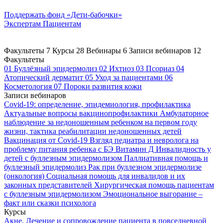
Поддержать
фонд «Дети-бабочки»
Экспертам
Пациентам
Факультеты
7
Курсы
28
Вебинары
6
Записи вебинаров
12
Факультеты
01
Буллёзный эпидермолиз
02
Ихтиоз
03
Псориаз
04
Атопический дерматит
05
Уход за пациентами
06
Косметология
07
Пороки развития кожи
Записи вебинаров
Covid-19: определение, эпидемиология, профилактика
Актуальные вопросы вакцинопрофилактики
Амбулаторное
наблюдение за недоношенным ребенком на первом году
жизни, тактика реабилитации недоношенных детей
Вакцинация от Covid-19
Взгляд педиатра и невролога на
проблему питания ребенка с БЭ
Витамин Д
Инвалидность у
детей с буллезным эпидермолизом
Паллиативная помощь и
буллезный эпидермолиз
Рак при буллезном эпидермолизе
(онкология)
Социальная помощь для инвалидов и их
законных представителей
Хирургическая помощь пациентам
с буллезным эпидермолизом
Эмоциональное выгорание –
факт или сказки психолога
Курсы
Акне. Лечение и сопровождение пациента в повседневной