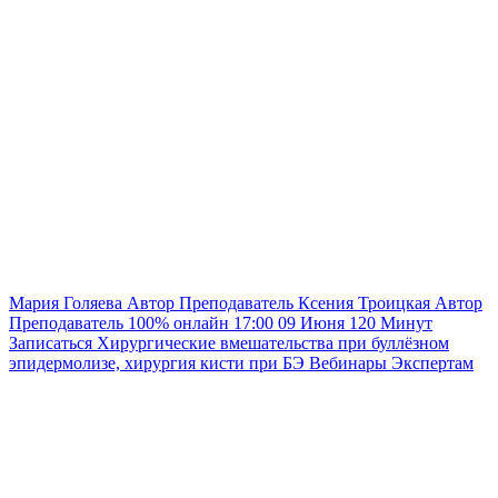
Мария Голяева
Автор
Преподаватель
Ксения Троицкая
Автор
Преподаватель
100% онлайн
17:00
09 Июня
120
Минут
Записаться
Хирургические вмешательства при буллёзном
эпидермолизе, хирургия кисти при БЭ
Вебинары
Экспертам