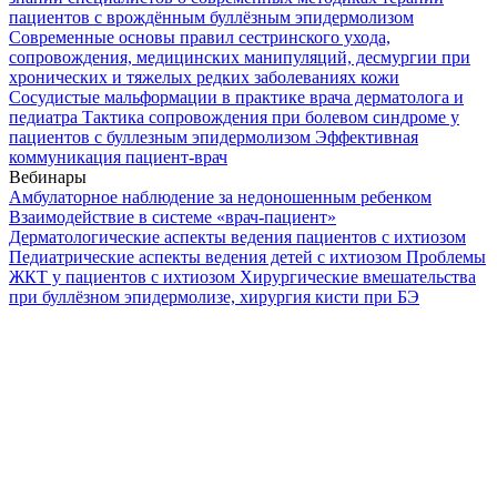
пациентов с врождённым буллёзным эпидермолизом
Современные основы правил сестринского ухода,
сопровождения, медицинских манипуляций, десмургии при
хронических и тяжелых редких заболеваниях кожи
Сосудистые мальформации в практике врача дерматолога и
педиатра
Тактика сопровождения при болевом синдроме у
пациентов с буллезным эпидермолизом
Эффективная
коммуникация пациент-врач
Вебинары
Амбулаторное наблюдение за недоношенным ребенком
Взаимодействие в системе «врач-пациент»
Дерматологические аспекты ведения пациентов с ихтиозом
Педиатрические аспекты ведения детей с ихтиозом
Проблемы
ЖКТ у пациентов с ихтиозом
Хирургические вмешательства
при буллёзном эпидермолизе, хирургия кисти при БЭ