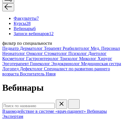
Факультеты
7
Курсы
28
Вебинары
6
Записи вебинаров
12
фильтр по специальности
Педиатр
Дерматолог
Терапевт
Реабилитолог
Мед. Персонал
Неонатолог
Онколог
Стоматолог
Психолог
Диетолог
Косметолог
Гастроэнтеролог
Трихолог
Миколог
Хирург
Эрготерапевт
Гинеколог
Эндокринолог
Медицинская сестра
Логопед
Дефектолог
Специалист по развитию раннего
возраста
Воспитатель
Няня
Вебинары
Взаимодействие в системе «врач-пациент»
Вебинары
Экспертам