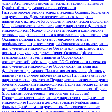
жизни
Атопический дерматит: аспекты ведения пациентов
Буллёзный эпидермолиз и его особенности
Гастроэнтерологические аспекты ведения больных буллёзным
эпидермолизом
Дерматологические аспекты ведения
пациентов с ихтиозом
Курс общей и практической подологии
Микробиологический мониторинг у пациентов с буллезным
эпидермолизом
Молекулярно-генетические и клинические
основы врожденного ихтиоза в практике современного врача
Оказание помощи пациентам с генодерматозами в
профильном центре компетенций
Онкология и химиотерапия
при буллёзном эпидермолизе
Организация деятельности по
присмотру и уходу за детьми (няня)
Основы эффективного
взаимодействия врача и пациента
Особенности
логопедической работы с детьми БЭ
Особенности перевязок
при буллёзном эпидермолизе
Особенности питания при
буллёзном эпидермолизе
Паллиативная помощь орфанному
пациенту на примере заболеваний кожи
Паллиативный трек
пациента с генодерматозом
Педиатрические аспекты ведения
больных буллёзным эпидермолизом
Педиатрические аспекты
ведения детей с ихтиозом
Постановка на диспансерный учет
(программы обеспечения – алгоритмы+маршруты)
Проведение таргетной терапии у пациентов при буллезном
эпидермолизе
Псориаз в детском возрасте
Реабилитация
больных буллёзным эпидермолизом
Совершенствование
знаний специалистов о современных методиках терапии