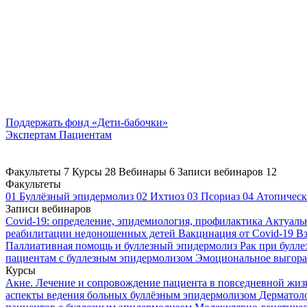
Поддержать
фонд «Дети-бабочки»
Экспертам
Пациентам
Факультеты
7
Курсы
28
Вебинары
6
Записи вебинаров
12
Факультеты
01
Буллёзный эпидермолиз
02
Ихтиоз
03
Псориаз
04
Атопическ
Записи вебинаров
Covid-19: определение, эпидемиология, профилактика
Актуаль
реабилитации недоношенных детей
Вакцинация от Covid-19
Вз
Паллиативная помощь и буллезный эпидермолиз
Рак при булл
пациентам с буллезным эпидермолизом
Эмоциональное выгоран
Курсы
Акне. Лечение и сопровождение пациента в повседневной жи
аспекты ведения больных буллёзным эпидермолизом
Дерматоло