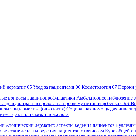
ий дерматит
05
Уход за пациентами
06
Косметология
07
Пороки 
ные вопросы вакцинопрофилактики
Амбулаторное наблюдение з
гляд педиатра и невролога на проблему питания ребенка с БЭ
В
езном эпидермолизе (онкология)
Социальная помощь для инвалид
ие – факт или сказки психолога
зни
Атопический дерматит: аспекты ведения пациентов
Буллёзны
гические аспекты ведения пациентов с ихтиозом
Курс общей и 