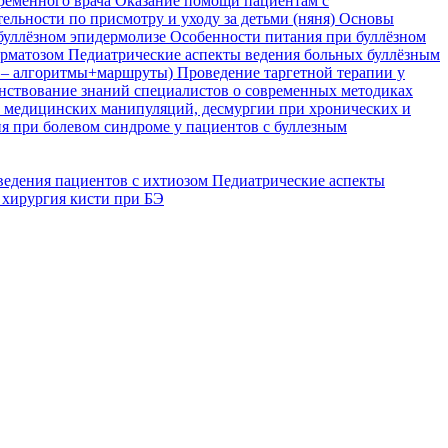
временного врача
Оказание помощи пациентам с
ельности по присмотру и уходу за детьми (няня)
Основы
буллёзном эпидермолизе
Особенности питания при буллёзном
ерматозом
Педиатрические аспекты ведения больных буллёзным
я – алгоритмы+маршруты)
Проведение таргетной терапии у
ствование знаний специалистов о современных методиках
, медицинских манипуляций, десмургии при хронических и
я при болевом синдроме у пациентов с буллезным
ведения пациентов с ихтиозом
Педиатрические аспекты
 хирургия кисти при БЭ