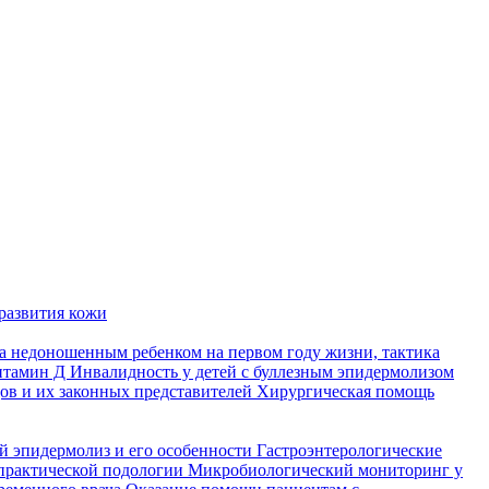
развития кожи
а недоношенным ребенком на первом году жизни, тактика
итамин Д
Инвалидность у детей с буллезным эпидермолизом
ов и их законных представителей
Хирургическая помощь
й эпидермолиз и его особенности
Гастроэнтерологические
практической подологии
Микробиологический мониторинг у