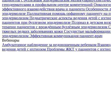
пациентов с буллезным эпидермолизом
Молекулярно-генетичес
генодерматозами в профильном центре компетенций
Онкологи
эффективного взаимодействия врача и пациента
Особенности л
эпидермолизе
Паллиативная помощь орфанному пациенту на п
эпидермолизом
Педиатрические аспекты ведения детей с ихти
пациентов при буллезном эпидермолизе
Псориаз в детском воз
терапии пациентов с врождённым буллёзным эпидермолизом
С
тяжелых редких заболеваниях кожи
Сосудистые мальформации 
эпидермолизом
Эффективная коммуникация пациент-врач
Вебинары
Амбулаторное наблюдение за недоношенным ребенком
Взаимод
ведения детей с ихтиозом
Проблемы ЖКТ у пациентов с ихти