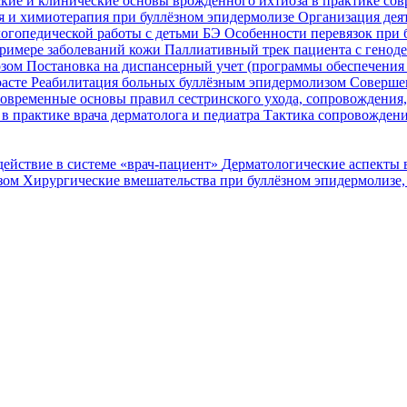
кие и клинические основы врожденного ихтиоза в практике со
я и химиотерапия при буллёзном эпидермолизе
Организация деят
огопедической работы с детьми БЭ
Особенности перевязок при 
римере заболеваний кожи
Паллиативный трек пациента с генод
озом
Постановка на диспансерный учет (программы обеспечени
расте
Реабилитация больных буллёзным эпидермолизом
Совершен
овременные основы правил сестринского ухода, сопровождения
в практике врача дерматолога и педиатра
Тактика сопровождени
ействие в системе «врач-пациент»
Дерматологические аспекты 
озом
Хирургические вмешательства при буллёзном эпидермолизе,