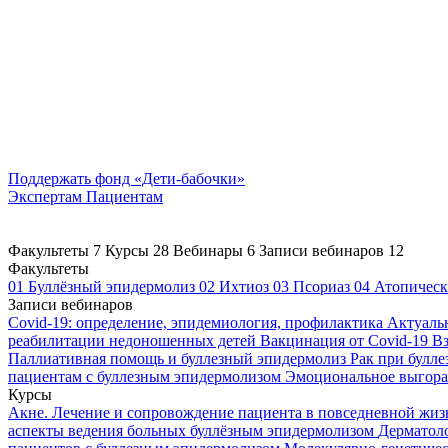
Поддержать
фонд «Дети-бабочки»
Экспертам
Пациентам
Факультеты
7
Курсы
28
Вебинары
6
Записи вебинаров
12
Факультеты
01
Буллёзный эпидермолиз
02
Ихтиоз
03
Псориаз
04
Атопическ
Записи вебинаров
Covid-19: определение, эпидемиология, профилактика
Актуаль
реабилитации недоношенных детей
Вакцинация от Covid-19
Вз
Паллиативная помощь и буллезный эпидермолиз
Рак при булл
пациентам с буллезным эпидермолизом
Эмоциональное выгоран
Курсы
Акне. Лечение и сопровождение пациента в повседневной жи
аспекты ведения больных буллёзным эпидермолизом
Дерматоло