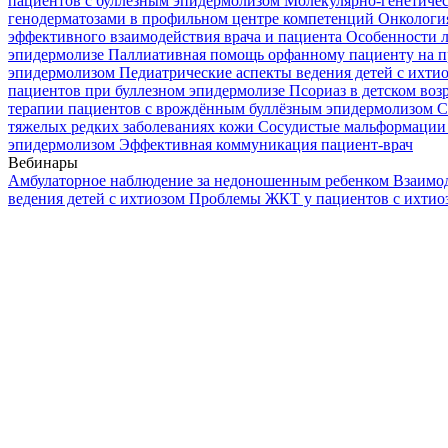
пациентов с буллезным эпидермолизом
Молекулярно-генетичес
генодерматозами в профильном центре компетенций
Онкологи
эффективного взаимодействия врача и пациента
Особенности л
эпидермолизе
Паллиативная помощь орфанному пациенту на п
эпидермолизом
Педиатрические аспекты ведения детей с ихти
пациентов при буллезном эпидермолизе
Псориаз в детском воз
терапии пациентов с врождённым буллёзным эпидермолизом
С
тяжелых редких заболеваниях кожи
Сосудистые мальформации 
эпидермолизом
Эффективная коммуникация пациент-врач
Вебинары
Амбулаторное наблюдение за недоношенным ребенком
Взаимод
ведения детей с ихтиозом
Проблемы ЖКТ у пациентов с ихти