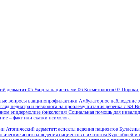
ий дерматит
05
Уход за пациентами
06
Косметология
07
Пороки 
ные вопросы вакцинопрофилактики
Амбулаторное наблюдение з
гляд педиатра и невролога на проблему питания ребенка с БЭ
В
езном эпидермолизе (онкология)
Социальная помощь для инвалид
ие – факт или сказки психолога
зни
Атопический дерматит: аспекты ведения пациентов
Буллёзны
гические аспекты ведения пациентов с ихтиозом
Курс общей и 