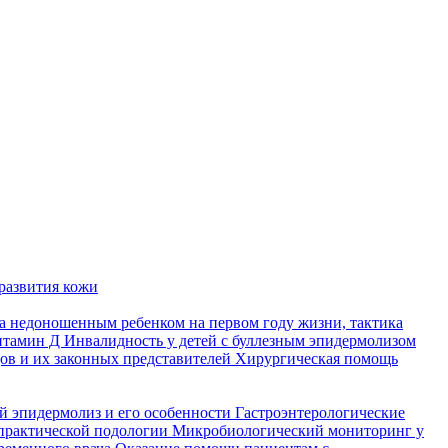
развития кожи
а недоношенным ребенком на первом году жизни, тактика
итамин Д
Инвалидность у детей с буллезным эпидермолизом
ов и их законных представителей
Хирургическая помощь
й эпидермолиз и его особенности
Гастроэнтерологические
практической подологии
Микробиологический мониторинг у