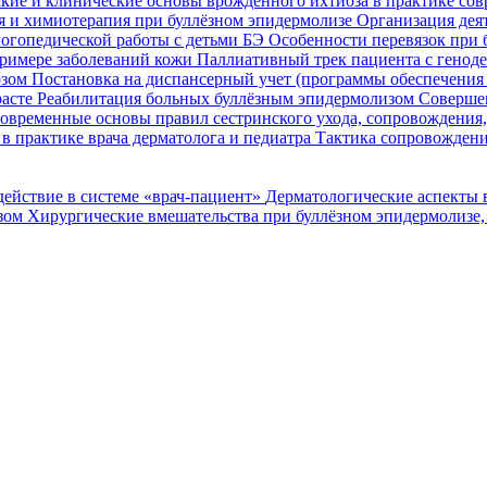
кие и клинические основы врожденного ихтиоза в практике со
я и химиотерапия при буллёзном эпидермолизе
Организация деят
огопедической работы с детьми БЭ
Особенности перевязок при 
римере заболеваний кожи
Паллиативный трек пациента с генод
озом
Постановка на диспансерный учет (программы обеспечени
расте
Реабилитация больных буллёзным эпидермолизом
Совершен
овременные основы правил сестринского ухода, сопровождения
в практике врача дерматолога и педиатра
Тактика сопровождени
ействие в системе «врач-пациент»
Дерматологические аспекты 
озом
Хирургические вмешательства при буллёзном эпидермолизе,