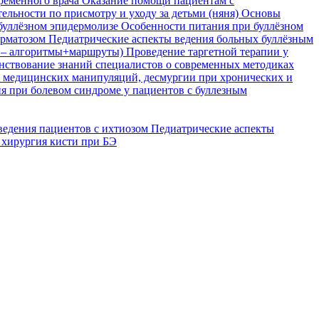
временного врача
Оказание помощи пациентам с
ельности по присмотру и уходу за детьми (няня)
Основы
буллёзном эпидермолизе
Особенности питания при буллёзном
ерматозом
Педиатрические аспекты ведения больных буллёзным
я – алгоритмы+маршруты)
Проведение таргетной терапии у
ствование знаний специалистов о современных методиках
, медицинских манипуляций, десмургии при хронических и
я при болевом синдроме у пациентов с буллезным
ведения пациентов с ихтиозом
Педиатрические аспекты
 хирургия кисти при БЭ