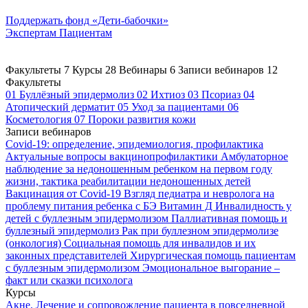
Поддержать
фонд «Дети-бабочки»
Экспертам
Пациентам
Факультеты
7
Курсы
28
Вебинары
6
Записи вебинаров
12
Факультеты
01
Буллёзный эпидермолиз
02
Ихтиоз
03
Псориаз
04
Атопический дерматит
05
Уход за пациентами
06
Косметология
07
Пороки развития кожи
Записи вебинаров
Covid-19: определение, эпидемиология, профилактика
Актуальные вопросы вакцинопрофилактики
Амбулаторное
наблюдение за недоношенным ребенком на первом году
жизни, тактика реабилитации недоношенных детей
Вакцинация от Covid-19
Взгляд педиатра и невролога на
проблему питания ребенка с БЭ
Витамин Д
Инвалидность у
детей с буллезным эпидермолизом
Паллиативная помощь и
буллезный эпидермолиз
Рак при буллезном эпидермолизе
(онкология)
Социальная помощь для инвалидов и их
законных представителей
Хирургическая помощь пациентам
с буллезным эпидермолизом
Эмоциональное выгорание –
факт или сказки психолога
Курсы
Акне. Лечение и сопровождение пациента в повседневной