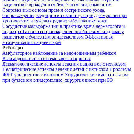
пациентов с врождённым буллёзным эпидермолизом
Современные основы правил сестринского ухода,
сопровождения, медицинских манипуляций, десмургии при
хронических и тяжелых редких заболеваниях кожи
Сосудистые мальформации в практике врача дерматолога и
педиатра
Тактика сопровождения при болевом синдроме у
пациентов с буллезным эпидермолизом
Эффективная
коммуникация пациент-врач
Вебинары
Амбулаторное наблюдение за недоношенным ребенком
Взаимодействие в системе «врач-пациент»
Дерматологические аспекты ведения пациентов с ихтиозом
Педиатрические аспекты ведения детей с ихтиозом
Проблемы
ЖКТ у пациентов с ихтиозом
Хирургические вмешательства
при буллёзном эпидермолизе, хирургия кисти при БЭ