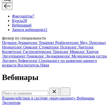
Факультеты
7
Курсы
28
Вебинары
6
Записи вебинаров
12
фильтр по специальности
Педиатр
Дерматолог
Терапевт
Реабилитолог
Мед. Персонал
Неонатолог
Онколог
Стоматолог
Психолог
Диетолог
Косметолог
Гастроэнтеролог
Трихолог
Миколог
Хирург
Эрготерапевт
Гинеколог
Эндокринолог
Медицинская сестра
Логопед
Дефектолог
Специалист по развитию раннего
возраста
Воспитатель
Няня
Вебинары
Взаимодействие в системе «врач-пациент»
Вебинары
Экспертам