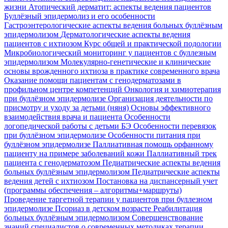
жизни
Атопический дерматит: аспекты ведения пациентов
Буллёзный эпидермолиз и его особенности
Гастроэнтерологические аспекты ведения больных буллёзным
эпидермолизом
Дерматологические аспекты ведения
пациентов с ихтиозом
Курс общей и практической подологии
Микробиологический мониторинг у пациентов с буллезным
эпидермолизом
Молекулярно-генетические и клинические
основы врожденного ихтиоза в практике современного врача
Оказание помощи пациентам с генодерматозами в
профильном центре компетенций
Онкология и химиотерапия
при буллёзном эпидермолизе
Организация деятельности по
присмотру и уходу за детьми (няня)
Основы эффективного
взаимодействия врача и пациента
Особенности
логопедической работы с детьми БЭ
Особенности перевязок
при буллёзном эпидермолизе
Особенности питания при
буллёзном эпидермолизе
Паллиативная помощь орфанному
пациенту на примере заболеваний кожи
Паллиативный трек
пациента с генодерматозом
Педиатрические аспекты ведения
больных буллёзным эпидермолизом
Педиатрические аспекты
ведения детей с ихтиозом
Постановка на диспансерный учет
(программы обеспечения – алгоритмы+маршруты)
Проведение таргетной терапии у пациентов при буллезном
эпидермолизе
Псориаз в детском возрасте
Реабилитация
больных буллёзным эпидермолизом
Совершенствование
знаний специалистов о современных методиках терапии