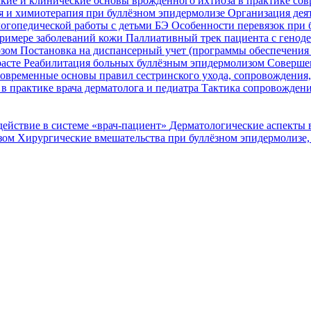
кие и клинические основы врожденного ихтиоза в практике со
я и химиотерапия при буллёзном эпидермолизе
Организация деят
огопедической работы с детьми БЭ
Особенности перевязок при 
римере заболеваний кожи
Паллиативный трек пациента с генод
озом
Постановка на диспансерный учет (программы обеспечени
расте
Реабилитация больных буллёзным эпидермолизом
Совершен
овременные основы правил сестринского ухода, сопровождения
в практике врача дерматолога и педиатра
Тактика сопровождени
ействие в системе «врач-пациент»
Дерматологические аспекты 
озом
Хирургические вмешательства при буллёзном эпидермолизе,