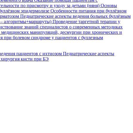
временного врача
Оказание помощи пациентам с
ельности по присмотру и уходу за детьми (няня)
Основы
буллёзном эпидермолизе
Особенности питания при буллёзном
ерматозом
Педиатрические аспекты ведения больных буллёзным
я – алгоритмы+маршруты)
Проведение таргетной терапии у
ствование знаний специалистов о современных методиках
, медицинских манипуляций, десмургии при хронических и
я при болевом синдроме у пациентов с буллезным
ведения пациентов с ихтиозом
Педиатрические аспекты
 хирургия кисти при БЭ