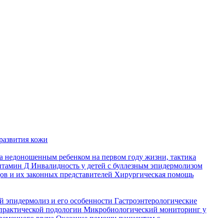
развития кожи
а недоношенным ребенком на первом году жизни, тактика
итамин Д
Инвалидность у детей с буллезным эпидермолизом
ов и их законных представителей
Хирургическая помощь
й эпидермолиз и его особенности
Гастроэнтерологические
практической подологии
Микробиологический мониторинг у