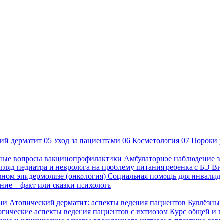
ий дерматит
05
Уход за пациентами
06
Косметология
07
Пороки 
ные вопросы вакцинопрофилактики
Амбулаторное наблюдение з
гляд педиатра и невролога на проблему питания ребенка с БЭ
В
езном эпидермолизе (онкология)
Социальная помощь для инвалид
ие – факт или сказки психолога
зни
Атопический дерматит: аспекты ведения пациентов
Буллёзны
гические аспекты ведения пациентов с ихтиозом
Курс общей и 