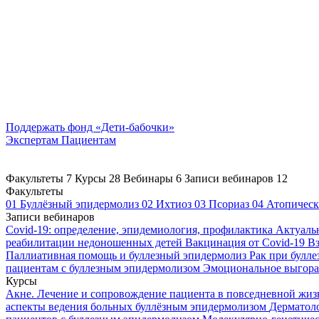
Поддержать
фонд «Дети-бабочки»
Экспертам
Пациентам
Факультеты
7
Курсы
28
Вебинары
6
Записи вебинаров
12
Факультеты
01
Буллёзный эпидермолиз
02
Ихтиоз
03
Псориаз
04
Атопическ
Записи вебинаров
Covid-19: определение, эпидемиология, профилактика
Актуаль
реабилитации недоношенных детей
Вакцинация от Covid-19
Вз
Паллиативная помощь и буллезный эпидермолиз
Рак при булл
пациентам с буллезным эпидермолизом
Эмоциональное выгоран
Курсы
Акне. Лечение и сопровождение пациента в повседневной жи
аспекты ведения больных буллёзным эпидермолизом
Дерматоло