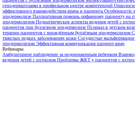
пациентов с буллезным эпидермолизом
Молекулярно-генетичес
генодерматозами в профильном центре компетенций
Онкологи
эффективного взаимодействия врача и пациента
Особенности л
эпидермолизе
Паллиативная помощь орфанному пациенту на п
эпидермолизом
Педиатрические аспекты ведения детей с ихти
пациентов при буллезном эпидермолизе
Псориаз в детском воз
терапии пациентов с врождённым буллёзным эпидермолизом
С
тяжелых редких заболеваниях кожи
Сосудистые мальформации 
эпидермолизом
Эффективная коммуникация пациент-врач
Вебинары
Амбулаторное наблюдение за недоношенным ребенком
Взаимод
ведения детей с ихтиозом
Проблемы ЖКТ у пациентов с ихти