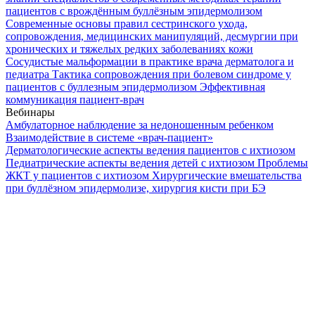
пациентов с врождённым буллёзным эпидермолизом
Современные основы правил сестринского ухода,
сопровождения, медицинских манипуляций, десмургии при
хронических и тяжелых редких заболеваниях кожи
Сосудистые мальформации в практике врача дерматолога и
педиатра
Тактика сопровождения при болевом синдроме у
пациентов с буллезным эпидермолизом
Эффективная
коммуникация пациент-врач
Вебинары
Амбулаторное наблюдение за недоношенным ребенком
Взаимодействие в системе «врач-пациент»
Дерматологические аспекты ведения пациентов с ихтиозом
Педиатрические аспекты ведения детей с ихтиозом
Проблемы
ЖКТ у пациентов с ихтиозом
Хирургические вмешательства
при буллёзном эпидермолизе, хирургия кисти при БЭ