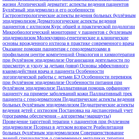
жизни
Атопический дерматит: аспекты ведения пациентов
Буллёзный эпидермолиз и его особенности
Гастроэнтерологические аспекты ведения больных буллёзным
эпидермолизом
Дерматологические аспекты ведения
пациентов с ихтиозом
Курс общей и практической подологии
Микробиологический мониторинг у пациентов с буллезным
эпидермолизом
Молекулярно-генетические и клинические
основы врожденного ихтиоза в практике современного врача
Оказание помощи пациентам с генодерматозами в
профильном центре компетенций
Онкология и химиотерапия
при буллёзном эпидермолизе
Организация деятельности по
присмотру и уходу за детьми (няня)
Основы эффективного
взаимодействия врача и пациента
Особенности
логопедической работы с детьми БЭ
Особенности перевязок
при буллёзном эпидермолизе
Особенности питания при
буллёзном эпидермолизе
Паллиативная помощь орфанному
пациенту на примере заболеваний кожи
Паллиативный трек
пациента с генодерматозом
Педиатрические аспекты ведения
больных буллёзным эпидермолизом
Педиатрические аспекты
ведения детей с ихтиозом
Постановка на диспансерный учет
(программы обеспечения – алгоритмы+маршруты)
Проведение таргетной терапии у пациентов при буллезном
эпидермолизе
Псориаз в детском возрасте
Реабилитация
больных буллёзным эпидермолизом
Совершенствование
знаний специалистов о современных методиках терапии