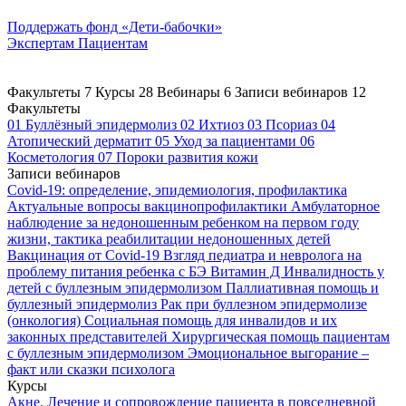
Поддержать
фонд «Дети-бабочки»
Экспертам
Пациентам
Факультеты
7
Курсы
28
Вебинары
6
Записи вебинаров
12
Факультеты
01
Буллёзный эпидермолиз
02
Ихтиоз
03
Псориаз
04
Атопический дерматит
05
Уход за пациентами
06
Косметология
07
Пороки развития кожи
Записи вебинаров
Covid-19: определение, эпидемиология, профилактика
Актуальные вопросы вакцинопрофилактики
Амбулаторное
наблюдение за недоношенным ребенком на первом году
жизни, тактика реабилитации недоношенных детей
Вакцинация от Covid-19
Взгляд педиатра и невролога на
проблему питания ребенка с БЭ
Витамин Д
Инвалидность у
детей с буллезным эпидермолизом
Паллиативная помощь и
буллезный эпидермолиз
Рак при буллезном эпидермолизе
(онкология)
Социальная помощь для инвалидов и их
законных представителей
Хирургическая помощь пациентам
с буллезным эпидермолизом
Эмоциональное выгорание –
факт или сказки психолога
Курсы
Акне. Лечение и сопровождение пациента в повседневной