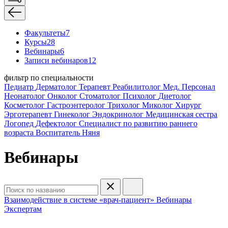
Факультеты
7
Курсы
28
Вебинары
6
Записи вебинаров
12
фильтр по специальности
Педиатр
Дерматолог
Терапевт
Реабилитолог
Мед. Персонал
Неонатолог
Онколог
Стоматолог
Психолог
Диетолог
Косметолог
Гастроэнтеролог
Трихолог
Миколог
Хирург
Эрготерапевт
Гинеколог
Эндокринолог
Медицинская сестра
Логопед
Дефектолог
Специалист по развитию раннего
возраста
Воспитатель
Няня
Вебинары
Взаимодействие в системе «врач-пациент»
Вебинары
Экспертам