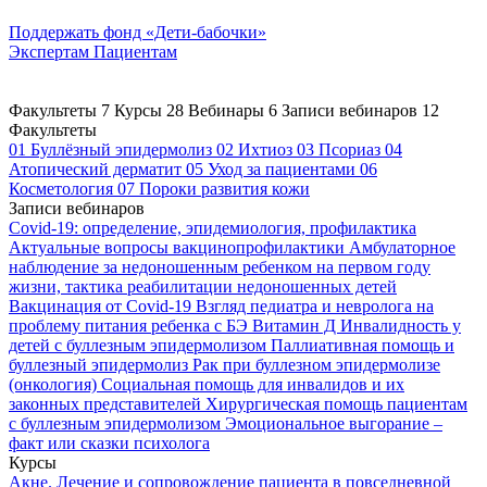
Поддержать
фонд «Дети-бабочки»
Экспертам
Пациентам
Факультеты
7
Курсы
28
Вебинары
6
Записи вебинаров
12
Факультеты
01
Буллёзный эпидермолиз
02
Ихтиоз
03
Псориаз
04
Атопический дерматит
05
Уход за пациентами
06
Косметология
07
Пороки развития кожи
Записи вебинаров
Covid-19: определение, эпидемиология, профилактика
Актуальные вопросы вакцинопрофилактики
Амбулаторное
наблюдение за недоношенным ребенком на первом году
жизни, тактика реабилитации недоношенных детей
Вакцинация от Covid-19
Взгляд педиатра и невролога на
проблему питания ребенка с БЭ
Витамин Д
Инвалидность у
детей с буллезным эпидермолизом
Паллиативная помощь и
буллезный эпидермолиз
Рак при буллезном эпидермолизе
(онкология)
Социальная помощь для инвалидов и их
законных представителей
Хирургическая помощь пациентам
с буллезным эпидермолизом
Эмоциональное выгорание –
факт или сказки психолога
Курсы
Акне. Лечение и сопровождение пациента в повседневной