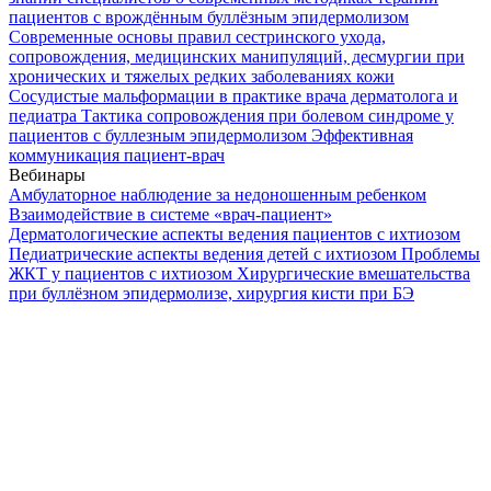
пациентов с врождённым буллёзным эпидермолизом
Современные основы правил сестринского ухода,
сопровождения, медицинских манипуляций, десмургии при
хронических и тяжелых редких заболеваниях кожи
Сосудистые мальформации в практике врача дерматолога и
педиатра
Тактика сопровождения при болевом синдроме у
пациентов с буллезным эпидермолизом
Эффективная
коммуникация пациент-врач
Вебинары
Амбулаторное наблюдение за недоношенным ребенком
Взаимодействие в системе «врач-пациент»
Дерматологические аспекты ведения пациентов с ихтиозом
Педиатрические аспекты ведения детей с ихтиозом
Проблемы
ЖКТ у пациентов с ихтиозом
Хирургические вмешательства
при буллёзном эпидермолизе, хирургия кисти при БЭ