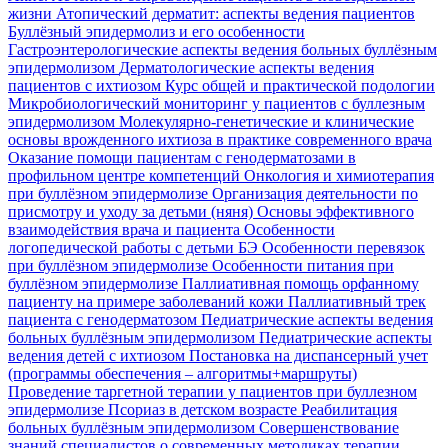
жизни
Атопический дерматит: аспекты ведения пациентов
Буллёзный эпидермолиз и его особенности
Гастроэнтерологические аспекты ведения больных буллёзным
эпидермолизом
Дерматологические аспекты ведения
пациентов с ихтиозом
Курс общей и практической подологии
Микробиологический мониторинг у пациентов с буллезным
эпидермолизом
Молекулярно-генетические и клинические
основы врожденного ихтиоза в практике современного врача
Оказание помощи пациентам с генодерматозами в
профильном центре компетенций
Онкология и химиотерапия
при буллёзном эпидермолизе
Организация деятельности по
присмотру и уходу за детьми (няня)
Основы эффективного
взаимодействия врача и пациента
Особенности
логопедической работы с детьми БЭ
Особенности перевязок
при буллёзном эпидермолизе
Особенности питания при
буллёзном эпидермолизе
Паллиативная помощь орфанному
пациенту на примере заболеваний кожи
Паллиативный трек
пациента с генодерматозом
Педиатрические аспекты ведения
больных буллёзным эпидермолизом
Педиатрические аспекты
ведения детей с ихтиозом
Постановка на диспансерный учет
(программы обеспечения – алгоритмы+маршруты)
Проведение таргетной терапии у пациентов при буллезном
эпидермолизе
Псориаз в детском возрасте
Реабилитация
больных буллёзным эпидермолизом
Совершенствование
знаний специалистов о современных методиках терапии