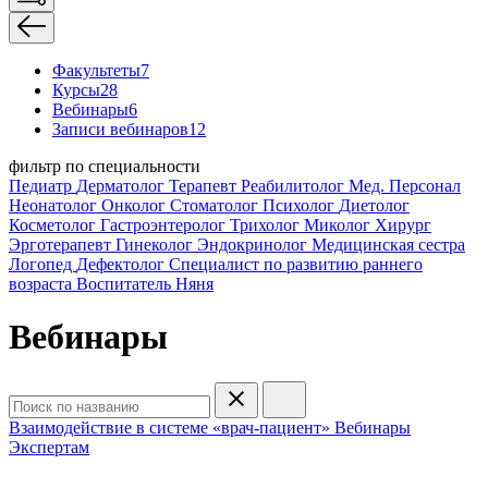
Факультеты
7
Курсы
28
Вебинары
6
Записи вебинаров
12
фильтр по специальности
Педиатр
Дерматолог
Терапевт
Реабилитолог
Мед. Персонал
Неонатолог
Онколог
Стоматолог
Психолог
Диетолог
Косметолог
Гастроэнтеролог
Трихолог
Миколог
Хирург
Эрготерапевт
Гинеколог
Эндокринолог
Медицинская сестра
Логопед
Дефектолог
Специалист по развитию раннего
возраста
Воспитатель
Няня
Вебинары
Взаимодействие в системе «врач-пациент»
Вебинары
Экспертам