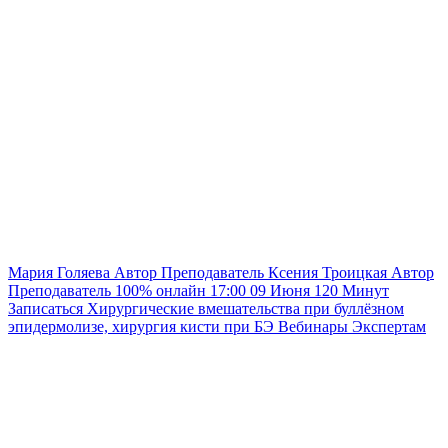
Мария Голяева
Автор
Преподаватель
Ксения Троицкая
Автор
Преподаватель
100% онлайн
17:00
09 Июня
120
Минут
Записаться
Хирургические вмешательства при буллёзном
эпидермолизе, хирургия кисти при БЭ
Вебинары
Экспертам