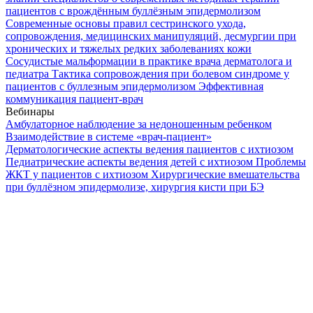
пациентов с врождённым буллёзным эпидермолизом
Современные основы правил сестринского ухода,
сопровождения, медицинских манипуляций, десмургии при
хронических и тяжелых редких заболеваниях кожи
Сосудистые мальформации в практике врача дерматолога и
педиатра
Тактика сопровождения при болевом синдроме у
пациентов с буллезным эпидермолизом
Эффективная
коммуникация пациент-врач
Вебинары
Амбулаторное наблюдение за недоношенным ребенком
Взаимодействие в системе «врач-пациент»
Дерматологические аспекты ведения пациентов с ихтиозом
Педиатрические аспекты ведения детей с ихтиозом
Проблемы
ЖКТ у пациентов с ихтиозом
Хирургические вмешательства
при буллёзном эпидермолизе, хирургия кисти при БЭ