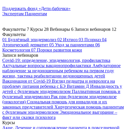
Поддержать
фонд «Дети-бабочки»
Экспертам
Пациентам
Факультеты
7
Курсы
28
Вебинары
6
Записи вебинаров
12
Факультеты
01
Буллёзный эпидермолиз
02
Ихтиоз
03
Псориаз
04
Атопический дерматит
05
Уход за пациентами
06
Косметология
07
Пороки развития кожи
Записи вебинаров
Covid-19: определение, эпидемиология, профилактика
Актуальные вопросы вакцинопрофилактики
Амбулаторное
наблюдение за недоношенным ребенком на первом году
жизни, тактика реабилитации недоношенных детей
Вакцинация от Covid-19
Взгляд педиатра и невролога на
проблему питания ребенка с БЭ
Витамин Д
Инвалидность у
детей с буллезным эпидермолизом
Паллиативная помощь и
буллезный эпидермолиз
Рак при буллезном эпидермолизе
(онкология)
Социальная помощь для инвалидов и их
законных представителей
Хирургическая помощь пациентам
с буллезным эпидермолизом
Эмоциональное выгорание –
факт или сказки психолога
Курсы
Акне. Лечение и сопровождение пациента в повседневной