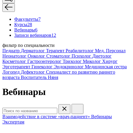
Факультеты
7
Курсы
28
Вебинары
6
Записи вебинаров
12
фильтр по специальности
Педиатр
Дерматолог
Терапевт
Реабилитолог
Мед. Персонал
Неонатолог
Онколог
Стоматолог
Психолог
Диетолог
Косметолог
Гастроэнтеролог
Трихолог
Миколог
Хирург
Эрготерапевт
Гинеколог
Эндокринолог
Медицинская сестра
Логопед
Дефектолог
Специалист по развитию раннего
возраста
Воспитатель
Няня
Вебинары
Взаимодействие в системе «врач-пациент»
Вебинары
Экспертам