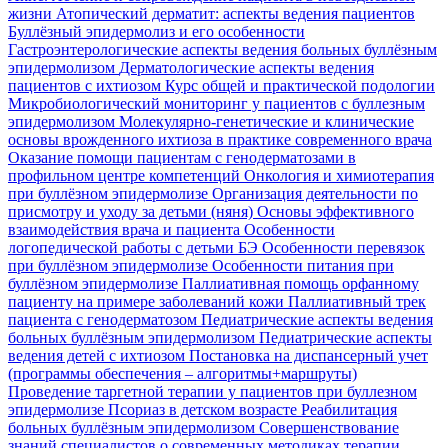
жизни
Атопический дерматит: аспекты ведения пациентов
Буллёзный эпидермолиз и его особенности
Гастроэнтерологические аспекты ведения больных буллёзным
эпидермолизом
Дерматологические аспекты ведения
пациентов с ихтиозом
Курс общей и практической подологии
Микробиологический мониторинг у пациентов с буллезным
эпидермолизом
Молекулярно-генетические и клинические
основы врожденного ихтиоза в практике современного врача
Оказание помощи пациентам с генодерматозами в
профильном центре компетенций
Онкология и химиотерапия
при буллёзном эпидермолизе
Организация деятельности по
присмотру и уходу за детьми (няня)
Основы эффективного
взаимодействия врача и пациента
Особенности
логопедической работы с детьми БЭ
Особенности перевязок
при буллёзном эпидермолизе
Особенности питания при
буллёзном эпидермолизе
Паллиативная помощь орфанному
пациенту на примере заболеваний кожи
Паллиативный трек
пациента с генодерматозом
Педиатрические аспекты ведения
больных буллёзным эпидермолизом
Педиатрические аспекты
ведения детей с ихтиозом
Постановка на диспансерный учет
(программы обеспечения – алгоритмы+маршруты)
Проведение таргетной терапии у пациентов при буллезном
эпидермолизе
Псориаз в детском возрасте
Реабилитация
больных буллёзным эпидермолизом
Совершенствование
знаний специалистов о современных методиках терапии