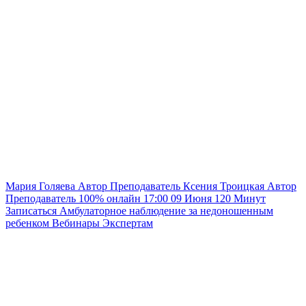
Мария Голяева
Автор
Преподаватель
Ксения Троицкая
Автор
Преподаватель
100% онлайн
17:00
09 Июня
120
Минут
Записаться
Амбулаторное наблюдение за недоношенным
ребенком
Вебинары
Экспертам