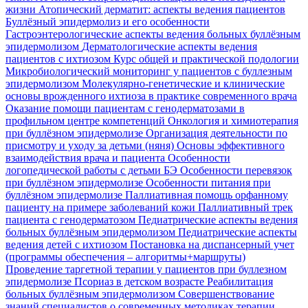
жизни
Атопический дерматит: аспекты ведения пациентов
Буллёзный эпидермолиз и его особенности
Гастроэнтерологические аспекты ведения больных буллёзным
эпидермолизом
Дерматологические аспекты ведения
пациентов с ихтиозом
Курс общей и практической подологии
Микробиологический мониторинг у пациентов с буллезным
эпидермолизом
Молекулярно-генетические и клинические
основы врожденного ихтиоза в практике современного врача
Оказание помощи пациентам с генодерматозами в
профильном центре компетенций
Онкология и химиотерапия
при буллёзном эпидермолизе
Организация деятельности по
присмотру и уходу за детьми (няня)
Основы эффективного
взаимодействия врача и пациента
Особенности
логопедической работы с детьми БЭ
Особенности перевязок
при буллёзном эпидермолизе
Особенности питания при
буллёзном эпидермолизе
Паллиативная помощь орфанному
пациенту на примере заболеваний кожи
Паллиативный трек
пациента с генодерматозом
Педиатрические аспекты ведения
больных буллёзным эпидермолизом
Педиатрические аспекты
ведения детей с ихтиозом
Постановка на диспансерный учет
(программы обеспечения – алгоритмы+маршруты)
Проведение таргетной терапии у пациентов при буллезном
эпидермолизе
Псориаз в детском возрасте
Реабилитация
больных буллёзным эпидермолизом
Совершенствование
знаний специалистов о современных методиках терапии