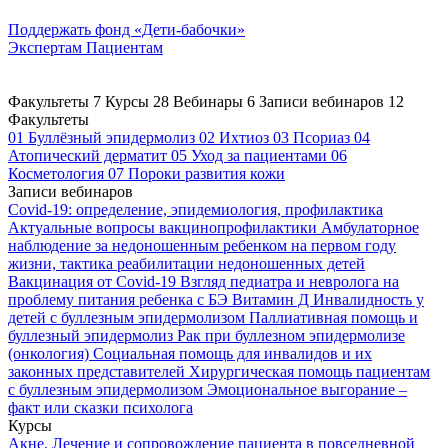
Поддержать
фонд «Дети-бабочки»
Экспертам
Пациентам
Факультеты
7
Курсы
28
Вебинары
6
Записи вебинаров
12
Факультеты
01
Буллёзный эпидермолиз
02
Ихтиоз
03
Псориаз
04
Атопический дерматит
05
Уход за пациентами
06
Косметология
07
Пороки развития кожи
Записи вебинаров
Covid-19: определение, эпидемиология, профилактика
Актуальные вопросы вакцинопрофилактики
Амбулаторное
наблюдение за недоношенным ребенком на первом году
жизни, тактика реабилитации недоношенных детей
Вакцинация от Covid-19
Взгляд педиатра и невролога на
проблему питания ребенка с БЭ
Витамин Д
Инвалидность у
детей с буллезным эпидермолизом
Паллиативная помощь и
буллезный эпидермолиз
Рак при буллезном эпидермолизе
(онкология)
Социальная помощь для инвалидов и их
законных представителей
Хирургическая помощь пациентам
с буллезным эпидермолизом
Эмоциональное выгорание –
факт или сказки психолога
Курсы
Акне. Лечение и сопровождение пациента в повседневной