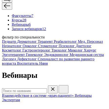
Факультеты
7
Курсы
28
Вебинары
6
Записи вебинаров
12
фильтр по специальности
Педиатр
Дерматолог
Терапевт
Реабилитолог
Мед. Персонал
Неонатолог
Онколог
Стоматолог
Психолог
Диетолог
Косметолог
Гастроэнтеролог
Трихолог
Миколог
Хирург
Эрготерапевт
Гинеколог
Эндокринолог
Медицинская сестра
Логопед
Дефектолог
Специалист по развитию раннего
возраста
Воспитатель
Няня
Вебинары
Взаимодействие в системе «врач-пациент»
Вебинары
Экспертам