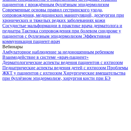
пациентов с врождённым буллёзным эпидермолизом
Современные основы правил сестринского ухода,
сопровождения, медицинских манипуляций, десмургии при
хронических и тяжелых редких заболеваниях кожи
Сосудистые мальформации в практике врача дерматолога и
педиатра
Тактика сопровождения при болевом синдроме у
пациентов с буллезным эпидермолизом
Эффективная
коммуникация пациент-врач
Вебинары
Амбулаторное наблюдение за недоношенным ребенком
Взаимодействие в системе «врач-пациент»
Дерматологические аспекты ведения пациентов с ихтиозом
Педиатрические аспекты ведения детей с ихтиозом
Проблемы
ЖКТ у пациентов с ихтиозом
Хирургические вмешательства
при буллёзном эпидермолизе, хирургия кисти при БЭ