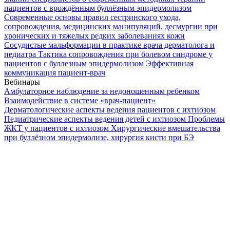
пациентов с врождённым буллёзным эпидермолизом
Современные основы правил сестринского ухода,
сопровождения, медицинских манипуляций, десмургии при
хронических и тяжелых редких заболеваниях кожи
Сосудистые мальформации в практике врача дерматолога и
педиатра
Тактика сопровождения при болевом синдроме у
пациентов с буллезным эпидермолизом
Эффективная
коммуникация пациент-врач
Вебинары
Амбулаторное наблюдение за недоношенным ребенком
Взаимодействие в системе «врач-пациент»
Дерматологические аспекты ведения пациентов с ихтиозом
Педиатрические аспекты ведения детей с ихтиозом
Проблемы
ЖКТ у пациентов с ихтиозом
Хирургические вмешательства
при буллёзном эпидермолизе, хирургия кисти при БЭ