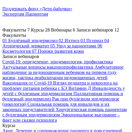
Поддержать
фонд «Дети-бабочки»
Экспертам
Пациентам
Факультеты
7
Курсы
28
Вебинары
6
Записи вебинаров
12
Факультеты
01
Буллёзный эпидермолиз
02
Ихтиоз
03
Псориаз
04
Атопический дерматит
05
Уход за пациентами
06
Косметология
07
Пороки развития кожи
Записи вебинаров
Covid-19: определение, эпидемиология, профилактика
Актуальные вопросы вакцинопрофилактики
Амбулаторное
наблюдение за недоношенным ребенком на первом году
жизни, тактика реабилитации недоношенных детей
Вакцинация от Covid-19
Взгляд педиатра и невролога на
проблему питания ребенка с БЭ
Витамин Д
Инвалидность у
детей с буллезным эпидермолизом
Паллиативная помощь и
буллезный эпидермолиз
Рак при буллезном эпидермолизе
(онкология)
Социальная помощь для инвалидов и их
законных представителей
Хирургическая помощь пациентам
с буллезным эпидермолизом
Эмоциональное выгорание –
факт или сказки психолога
Курсы
Акне. Лечение и сопровождение пациента в повседневной