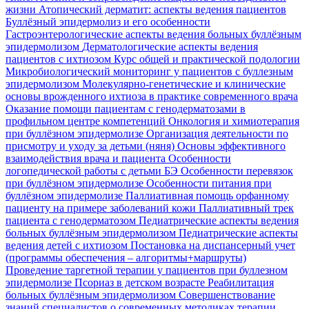
жизни
Атопический дерматит: аспекты ведения пациентов
Буллёзный эпидермолиз и его особенности
Гастроэнтерологические аспекты ведения больных буллёзным
эпидермолизом
Дерматологические аспекты ведения
пациентов с ихтиозом
Курс общей и практической подологии
Микробиологический мониторинг у пациентов с буллезным
эпидермолизом
Молекулярно-генетические и клинические
основы врожденного ихтиоза в практике современного врача
Оказание помощи пациентам с генодерматозами в
профильном центре компетенций
Онкология и химиотерапия
при буллёзном эпидермолизе
Организация деятельности по
присмотру и уходу за детьми (няня)
Основы эффективного
взаимодействия врача и пациента
Особенности
логопедической работы с детьми БЭ
Особенности перевязок
при буллёзном эпидермолизе
Особенности питания при
буллёзном эпидермолизе
Паллиативная помощь орфанному
пациенту на примере заболеваний кожи
Паллиативный трек
пациента с генодерматозом
Педиатрические аспекты ведения
больных буллёзным эпидермолизом
Педиатрические аспекты
ведения детей с ихтиозом
Постановка на диспансерный учет
(программы обеспечения – алгоритмы+маршруты)
Проведение таргетной терапии у пациентов при буллезном
эпидермолизе
Псориаз в детском возрасте
Реабилитация
больных буллёзным эпидермолизом
Совершенствование
знаний специалистов о современных методиках терапии