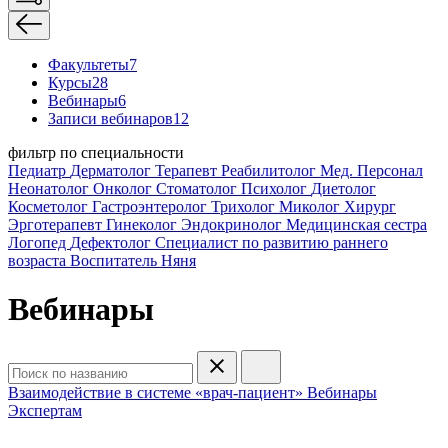
Факультеты
7
Курсы
28
Вебинары
6
Записи вебинаров
12
фильтр по специальности
Педиатр
Дерматолог
Терапевт
Реабилитолог
Мед. Персонал
Неонатолог
Онколог
Стоматолог
Психолог
Диетолог
Косметолог
Гастроэнтеролог
Трихолог
Миколог
Хирург
Эрготерапевт
Гинеколог
Эндокринолог
Медицинская сестра
Логопед
Дефектолог
Специалист по развитию раннего
возраста
Воспитатель
Няня
Вебинары
Взаимодействие в системе «врач-пациент»
Вебинары
Экспертам