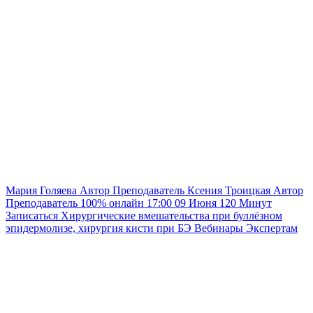
Мария Голяева
Автор
Преподаватель
Ксения Троицкая
Автор
Преподаватель
100% онлайн
17:00
09 Июня
120
Минут
Записаться
Хирургические вмешательства при буллёзном
эпидермолизе, хирургия кисти при БЭ
Вебинары
Экспертам