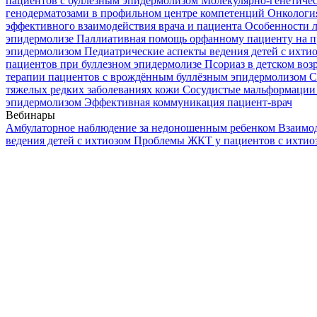
пациентов с буллезным эпидермолизом
Молекулярно-генетичес
генодерматозами в профильном центре компетенций
Онкологи
эффективного взаимодействия врача и пациента
Особенности л
эпидермолизе
Паллиативная помощь орфанному пациенту на п
эпидермолизом
Педиатрические аспекты ведения детей с ихти
пациентов при буллезном эпидермолизе
Псориаз в детском воз
терапии пациентов с врождённым буллёзным эпидермолизом
С
тяжелых редких заболеваниях кожи
Сосудистые мальформации 
эпидермолизом
Эффективная коммуникация пациент-врач
Вебинары
Амбулаторное наблюдение за недоношенным ребенком
Взаимод
ведения детей с ихтиозом
Проблемы ЖКТ у пациентов с ихти