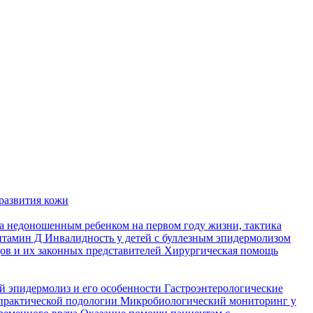
развития кожи
а недоношенным ребенком на первом году жизни, тактика
итамин Д
Инвалидность у детей с буллезным эпидермолизом
ов и их законных представителей
Хирургическая помощь
й эпидермолиз и его особенности
Гастроэнтерологические
практической подологии
Микробиологический мониторинг у