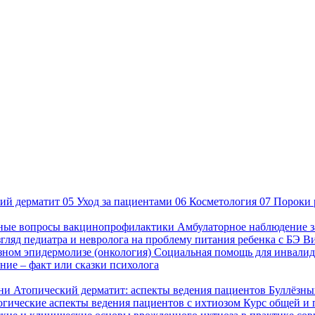
ий дерматит
05
Уход за пациентами
06
Косметология
07
Пороки 
ные вопросы вакцинопрофилактики
Амбулаторное наблюдение з
гляд педиатра и невролога на проблему питания ребенка с БЭ
В
езном эпидермолизе (онкология)
Социальная помощь для инвалид
ие – факт или сказки психолога
зни
Атопический дерматит: аспекты ведения пациентов
Буллёзны
гические аспекты ведения пациентов с ихтиозом
Курс общей и 