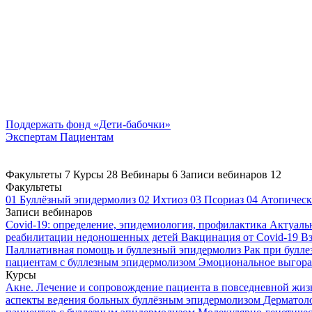
Поддержать
фонд «Дети-бабочки»
Экспертам
Пациентам
Факультеты
7
Курсы
28
Вебинары
6
Записи вебинаров
12
Факультеты
01
Буллёзный эпидермолиз
02
Ихтиоз
03
Псориаз
04
Атопическ
Записи вебинаров
Covid-19: определение, эпидемиология, профилактика
Актуаль
реабилитации недоношенных детей
Вакцинация от Covid-19
Вз
Паллиативная помощь и буллезный эпидермолиз
Рак при булл
пациентам с буллезным эпидермолизом
Эмоциональное выгоран
Курсы
Акне. Лечение и сопровождение пациента в повседневной жи
аспекты ведения больных буллёзным эпидермолизом
Дерматоло