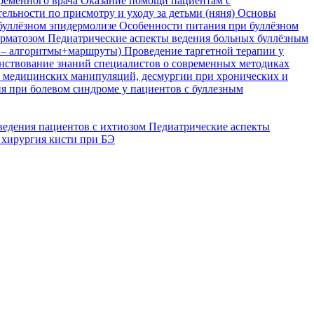
временного врача
Оказание помощи пациентам с
ельности по присмотру и уходу за детьми (няня)
Основы
буллёзном эпидермолизе
Особенности питания при буллёзном
ерматозом
Педиатрические аспекты ведения больных буллёзным
я – алгоритмы+маршруты)
Проведение таргетной терапии у
ствование знаний специалистов о современных методиках
, медицинских манипуляций, десмургии при хронических и
я при болевом синдроме у пациентов с буллезным
ведения пациентов с ихтиозом
Педиатрические аспекты
 хирургия кисти при БЭ