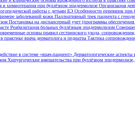
кие и клинические основы врожденного ихтиоза в практике со
я и химиотерапия при буллёзном эпидермолизе
Организация деят
огопедической работы с детьми БЭ
Особенности перевязок при 
римере заболеваний кожи
Паллиативный трек пациента с генод
озом
Постановка на диспансерный учет (программы обеспечени
расте
Реабилитация больных буллёзным эпидермолизом
Совершен
овременные основы правил сестринского ухода, сопровождения
в практике врача дерматолога и педиатра
Тактика сопровождени
ействие в системе «врач-пациент»
Дерматологические аспекты 
озом
Хирургические вмешательства при буллёзном эпидермолизе,