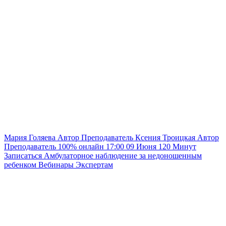
Мария Голяева
Автор
Преподаватель
Ксения Троицкая
Автор
Преподаватель
100% онлайн
17:00
09 Июня
120
Минут
Записаться
Амбулаторное наблюдение за недоношенным
ребенком
Вебинары
Экспертам