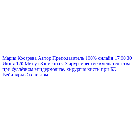
Мария Косарева
Автор
Преподаватель
100% онлайн
17:00
30
Июня
120
Минут
Записаться
Хирургические вмешательства
при буллёзном эпидермолизе, хирургия кисти при БЭ
Вебинары
Экспертам