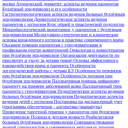
жизни
Атопический дерматит: аспекты ведения пациентов
Буллёзный эпидермолиз и его особенности
Гастроэнтерологические аспекты ведения больных буллёзным
эпидермолизом
Дерматологические аспекты ведения
пациентов с ихтиозом
Курс общей и практической подологии
Микробиологический мониторинг у пациентов с буллезным
эпидермолизом
Молекулярно-генетические и клинические
основы врожденного ихтиоза в практике современного врача
Оказание помощи пациентам с генодерматозами в
профильном центре компетенций
Онкология и химиотерапия
при буллёзном эпидермолизе
Организация деятельности по
присмотру и уходу за детьми (няня)
Основы эффективного
взаимодействия врача и пациента
Особенности
логопедической работы с детьми БЭ
Особенности перевязок
при буллёзном эпидермолизе
Особенности питания при
буллёзном эпидермолизе
Паллиативная помощь орфанному
пациенту на примере заболеваний кожи
Паллиативный трек
пациента с генодерматозом
Педиатрические аспекты ведения
больных буллёзным эпидермолизом
Педиатрические аспекты
ведения детей с ихтиозом
Постановка на диспансерный учет
(программы обеспечения – алгоритмы+маршруты)
Проведение таргетной терапии у пациентов при буллезном
эпидермолизе
Псориаз в детском возрасте
Реабилитация
больных буллёзным эпидермолизом
Совершенствование
знаний специалистов о современных методиках терапии