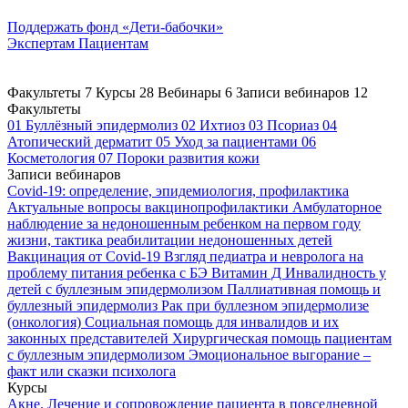
Поддержать
фонд «Дети-бабочки»
Экспертам
Пациентам
Факультеты
7
Курсы
28
Вебинары
6
Записи вебинаров
12
Факультеты
01
Буллёзный эпидермолиз
02
Ихтиоз
03
Псориаз
04
Атопический дерматит
05
Уход за пациентами
06
Косметология
07
Пороки развития кожи
Записи вебинаров
Covid-19: определение, эпидемиология, профилактика
Актуальные вопросы вакцинопрофилактики
Амбулаторное
наблюдение за недоношенным ребенком на первом году
жизни, тактика реабилитации недоношенных детей
Вакцинация от Covid-19
Взгляд педиатра и невролога на
проблему питания ребенка с БЭ
Витамин Д
Инвалидность у
детей с буллезным эпидермолизом
Паллиативная помощь и
буллезный эпидермолиз
Рак при буллезном эпидермолизе
(онкология)
Социальная помощь для инвалидов и их
законных представителей
Хирургическая помощь пациентам
с буллезным эпидермолизом
Эмоциональное выгорание –
факт или сказки психолога
Курсы
Акне. Лечение и сопровождение пациента в повседневной