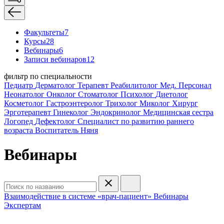
Факультеты
7
Курсы
28
Вебинары
6
Записи вебинаров
12
фильтр по специальности
Педиатр
Дерматолог
Терапевт
Реабилитолог
Мед. Персонал
Неонатолог
Онколог
Стоматолог
Психолог
Диетолог
Косметолог
Гастроэнтеролог
Трихолог
Миколог
Хирург
Эрготерапевт
Гинеколог
Эндокринолог
Медицинская сестра
Логопед
Дефектолог
Специалист по развитию раннего
возраста
Воспитатель
Няня
Вебинары
Взаимодействие в системе «врач-пациент»
Вебинары
Экспертам