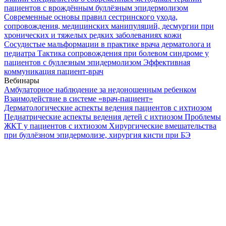
пациентов с врождённым буллёзным эпидермолизом
Современные основы правил сестринского ухода,
сопровождения, медицинских манипуляций, десмургии при
хронических и тяжелых редких заболеваниях кожи
Сосудистые мальформации в практике врача дерматолога и
педиатра
Тактика сопровождения при болевом синдроме у
пациентов с буллезным эпидермолизом
Эффективная
коммуникация пациент-врач
Вебинары
Амбулаторное наблюдение за недоношенным ребенком
Взаимодействие в системе «врач-пациент»
Дерматологические аспекты ведения пациентов с ихтиозом
Педиатрические аспекты ведения детей с ихтиозом
Проблемы
ЖКТ у пациентов с ихтиозом
Хирургические вмешательства
при буллёзном эпидермолизе, хирургия кисти при БЭ