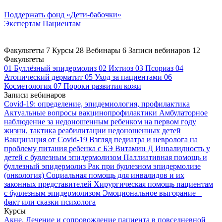
Поддержать
фонд «Дети-бабочки»
Экспертам
Пациентам
Факультеты
7
Курсы
28
Вебинары
6
Записи вебинаров
12
Факультеты
01
Буллёзный эпидермолиз
02
Ихтиоз
03
Псориаз
04
Атопический дерматит
05
Уход за пациентами
06
Косметология
07
Пороки развития кожи
Записи вебинаров
Covid-19: определение, эпидемиология, профилактика
Актуальные вопросы вакцинопрофилактики
Амбулаторное
наблюдение за недоношенным ребенком на первом году
жизни, тактика реабилитации недоношенных детей
Вакцинация от Covid-19
Взгляд педиатра и невролога на
проблему питания ребенка с БЭ
Витамин Д
Инвалидность у
детей с буллезным эпидермолизом
Паллиативная помощь и
буллезный эпидермолиз
Рак при буллезном эпидермолизе
(онкология)
Социальная помощь для инвалидов и их
законных представителей
Хирургическая помощь пациентам
с буллезным эпидермолизом
Эмоциональное выгорание –
факт или сказки психолога
Курсы
Акне. Лечение и сопровождение пациента в повседневной