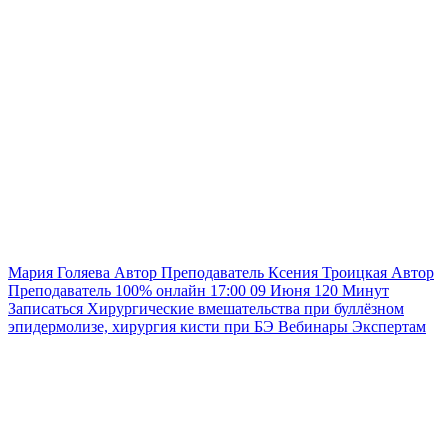
Мария Голяева
Автор
Преподаватель
Ксения Троицкая
Автор
Преподаватель
100% онлайн
17:00
09 Июня
120
Минут
Записаться
Хирургические вмешательства при буллёзном
эпидермолизе, хирургия кисти при БЭ
Вебинары
Экспертам