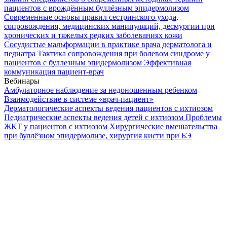
пациентов с врождённым буллёзным эпидермолизом
Современные основы правил сестринского ухода,
сопровождения, медицинских манипуляций, десмургии при
хронических и тяжелых редких заболеваниях кожи
Сосудистые мальформации в практике врача дерматолога и
педиатра
Тактика сопровождения при болевом синдроме у
пациентов с буллезным эпидермолизом
Эффективная
коммуникация пациент-врач
Вебинары
Амбулаторное наблюдение за недоношенным ребенком
Взаимодействие в системе «врач-пациент»
Дерматологические аспекты ведения пациентов с ихтиозом
Педиатрические аспекты ведения детей с ихтиозом
Проблемы
ЖКТ у пациентов с ихтиозом
Хирургические вмешательства
при буллёзном эпидермолизе, хирургия кисти при БЭ