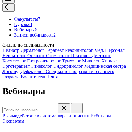
Факультеты
7
Курсы
28
Вебинары
6
Записи вебинаров
12
фильтр по специальности
Педиатр
Дерматолог
Терапевт
Реабилитолог
Мед. Персонал
Неонатолог
Онколог
Стоматолог
Психолог
Диетолог
Косметолог
Гастроэнтеролог
Трихолог
Миколог
Хирург
Эрготерапевт
Гинеколог
Эндокринолог
Медицинская сестра
Логопед
Дефектолог
Специалист по развитию раннего
возраста
Воспитатель
Няня
Вебинары
Взаимодействие в системе «врач-пациент»
Вебинары
Экспертам