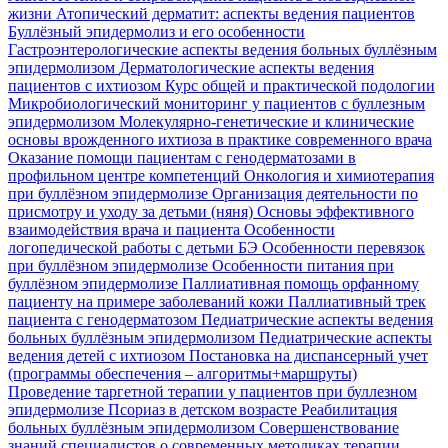
жизни
Атопический дерматит: аспекты ведения пациентов
Буллёзный эпидермолиз и его особенности
Гастроэнтерологические аспекты ведения больных буллёзным
эпидермолизом
Дерматологические аспекты ведения
пациентов с ихтиозом
Курс общей и практической подологии
Микробиологический мониторинг у пациентов с буллезным
эпидермолизом
Молекулярно-генетические и клинические
основы врожденного ихтиоза в практике современного врача
Оказание помощи пациентам с генодерматозами в
профильном центре компетенций
Онкология и химиотерапия
при буллёзном эпидермолизе
Организация деятельности по
присмотру и уходу за детьми (няня)
Основы эффективного
взаимодействия врача и пациента
Особенности
логопедической работы с детьми БЭ
Особенности перевязок
при буллёзном эпидермолизе
Особенности питания при
буллёзном эпидермолизе
Паллиативная помощь орфанному
пациенту на примере заболеваний кожи
Паллиативный трек
пациента с генодерматозом
Педиатрические аспекты ведения
больных буллёзным эпидермолизом
Педиатрические аспекты
ведения детей с ихтиозом
Постановка на диспансерный учет
(программы обеспечения – алгоритмы+маршруты)
Проведение таргетной терапии у пациентов при буллезном
эпидермолизе
Псориаз в детском возрасте
Реабилитация
больных буллёзным эпидермолизом
Совершенствование
знаний специалистов о современных методиках терапии