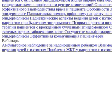
пациентов с буллезным эпидермолизом
Молекулярно-генетичес
генодерматозами в профильном центре компетенций
Онкологи
эффективного взаимодействия врача и пациента
Особенности л
эпидермолизе
Паллиативная помощь орфанному пациенту на п
эпидермолизом
Педиатрические аспекты ведения детей с ихти
пациентов при буллезном эпидермолизе
Псориаз в детском воз
терапии пациентов с врождённым буллёзным эпидермолизом
С
тяжелых редких заболеваниях кожи
Сосудистые мальформации 
эпидермолизом
Эффективная коммуникация пациент-врач
Вебинары
Амбулаторное наблюдение за недоношенным ребенком
Взаимод
ведения детей с ихтиозом
Проблемы ЖКТ у пациентов с ихти