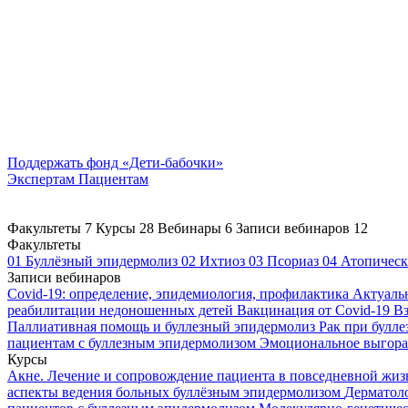
Поддержать
фонд «Дети-бабочки»
Экспертам
Пациентам
Факультеты
7
Курсы
28
Вебинары
6
Записи вебинаров
12
Факультеты
01
Буллёзный эпидермолиз
02
Ихтиоз
03
Псориаз
04
Атопическ
Записи вебинаров
Covid-19: определение, эпидемиология, профилактика
Актуаль
реабилитации недоношенных детей
Вакцинация от Covid-19
Вз
Паллиативная помощь и буллезный эпидермолиз
Рак при булл
пациентам с буллезным эпидермолизом
Эмоциональное выгоран
Курсы
Акне. Лечение и сопровождение пациента в повседневной жи
аспекты ведения больных буллёзным эпидермолизом
Дерматоло