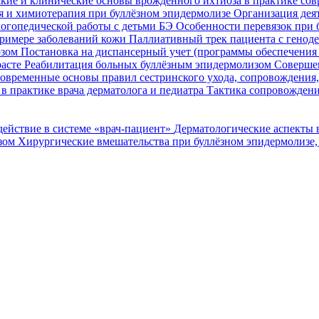
кие и клинические основы врожденного ихтиоза в практике со
я и химиотерапия при буллёзном эпидермолизе
Организация деят
огопедической работы с детьми БЭ
Особенности перевязок при 
римере заболеваний кожи
Паллиативный трек пациента с генод
озом
Постановка на диспансерный учет (программы обеспечени
расте
Реабилитация больных буллёзным эпидермолизом
Совершен
овременные основы правил сестринского ухода, сопровождения
в практике врача дерматолога и педиатра
Тактика сопровождени
ействие в системе «врач-пациент»
Дерматологические аспекты 
озом
Хирургические вмешательства при буллёзном эпидермолизе,