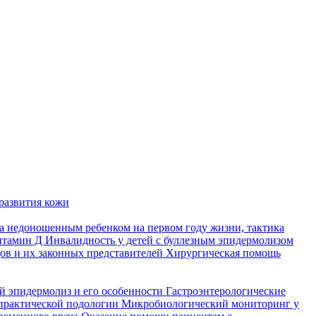
развития кожи
а недоношенным ребенком на первом году жизни, тактика
итамин Д
Инвалидность у детей с буллезным эпидермолизом
ов и их законных представителей
Хирургическая помощь
й эпидермолиз и его особенности
Гастроэнтерологические
практической подологии
Микробиологический мониторинг у