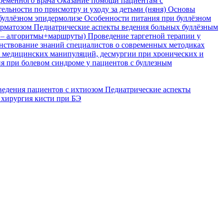
временного врача
Оказание помощи пациентам с
ельности по присмотру и уходу за детьми (няня)
Основы
буллёзном эпидермолизе
Особенности питания при буллёзном
ерматозом
Педиатрические аспекты ведения больных буллёзным
я – алгоритмы+маршруты)
Проведение таргетной терапии у
ствование знаний специалистов о современных методиках
, медицинских манипуляций, десмургии при хронических и
я при болевом синдроме у пациентов с буллезным
ведения пациентов с ихтиозом
Педиатрические аспекты
 хирургия кисти при БЭ