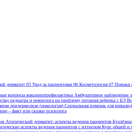
ий дерматит
05
Уход за пациентами
06
Косметология
07
Пороки 
ные вопросы вакцинопрофилактики
Амбулаторное наблюдение з
гляд педиатра и невролога на проблему питания ребенка с БЭ
В
езном эпидермолизе (онкология)
Социальная помощь для инвалид
ие – факт или сказки психолога
зни
Атопический дерматит: аспекты ведения пациентов
Буллёзны
гические аспекты ведения пациентов с ихтиозом
Курс общей и 