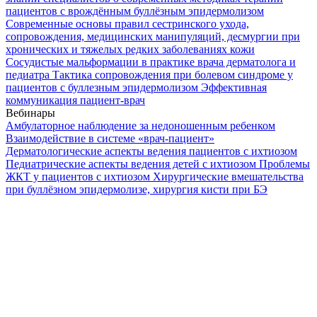
пациентов с врождённым буллёзным эпидермолизом
Современные основы правил сестринского ухода,
сопровождения, медицинских манипуляций, десмургии при
хронических и тяжелых редких заболеваниях кожи
Сосудистые мальформации в практике врача дерматолога и
педиатра
Тактика сопровождения при болевом синдроме у
пациентов с буллезным эпидермолизом
Эффективная
коммуникация пациент-врач
Вебинары
Амбулаторное наблюдение за недоношенным ребенком
Взаимодействие в системе «врач-пациент»
Дерматологические аспекты ведения пациентов с ихтиозом
Педиатрические аспекты ведения детей с ихтиозом
Проблемы
ЖКТ у пациентов с ихтиозом
Хирургические вмешательства
при буллёзном эпидермолизе, хирургия кисти при БЭ