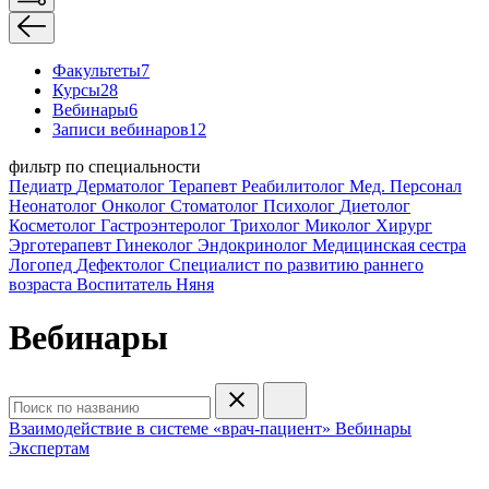
Факультеты
7
Курсы
28
Вебинары
6
Записи вебинаров
12
фильтр по специальности
Педиатр
Дерматолог
Терапевт
Реабилитолог
Мед. Персонал
Неонатолог
Онколог
Стоматолог
Психолог
Диетолог
Косметолог
Гастроэнтеролог
Трихолог
Миколог
Хирург
Эрготерапевт
Гинеколог
Эндокринолог
Медицинская сестра
Логопед
Дефектолог
Специалист по развитию раннего
возраста
Воспитатель
Няня
Вебинары
Взаимодействие в системе «врач-пациент»
Вебинары
Экспертам