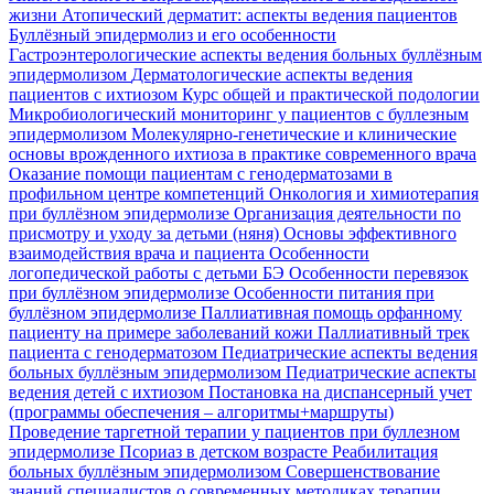
жизни
Атопический дерматит: аспекты ведения пациентов
Буллёзный эпидермолиз и его особенности
Гастроэнтерологические аспекты ведения больных буллёзным
эпидермолизом
Дерматологические аспекты ведения
пациентов с ихтиозом
Курс общей и практической подологии
Микробиологический мониторинг у пациентов с буллезным
эпидермолизом
Молекулярно-генетические и клинические
основы врожденного ихтиоза в практике современного врача
Оказание помощи пациентам с генодерматозами в
профильном центре компетенций
Онкология и химиотерапия
при буллёзном эпидермолизе
Организация деятельности по
присмотру и уходу за детьми (няня)
Основы эффективного
взаимодействия врача и пациента
Особенности
логопедической работы с детьми БЭ
Особенности перевязок
при буллёзном эпидермолизе
Особенности питания при
буллёзном эпидермолизе
Паллиативная помощь орфанному
пациенту на примере заболеваний кожи
Паллиативный трек
пациента с генодерматозом
Педиатрические аспекты ведения
больных буллёзным эпидермолизом
Педиатрические аспекты
ведения детей с ихтиозом
Постановка на диспансерный учет
(программы обеспечения – алгоритмы+маршруты)
Проведение таргетной терапии у пациентов при буллезном
эпидермолизе
Псориаз в детском возрасте
Реабилитация
больных буллёзным эпидермолизом
Совершенствование
знаний специалистов о современных методиках терапии