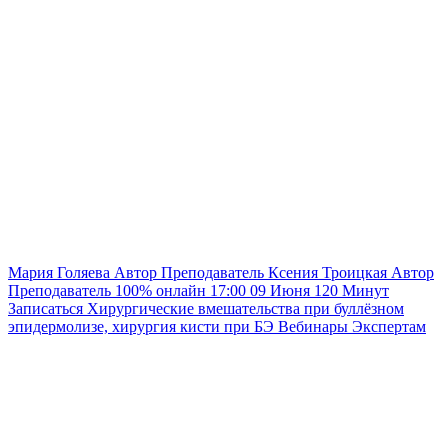
Мария Голяева
Автор
Преподаватель
Ксения Троицкая
Автор
Преподаватель
100% онлайн
17:00
09 Июня
120
Минут
Записаться
Хирургические вмешательства при буллёзном
эпидермолизе, хирургия кисти при БЭ
Вебинары
Экспертам