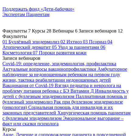
Поддержать
фонд «Дети-бабочки»
Экспертам
Пациентам
Факультеты
7
Курсы
28
Вебинары
6
Записи вебинаров
12
Факультеты
01
Буллёзный эпидермолиз
02
Ихтиоз
03
Псориаз
04
Атопический дерматит
05
Уход за пациентами
06
Косметология
07
Пороки развития кожи
Записи вебинаров
Covid-19: определение, эпидемиология, профилактика
Актуальные вопросы вакцинопрофилактики
Амбулаторное
наблюдение за недоношенным ребенком на первом году
жизни, тактика реабилитации недоношенных детей
Вакцинация от Covid-19
Взгляд педиатра и невролога на
проблему питания ребенка с БЭ
Витамин Д
Инвалидность у
детей с буллезным эпидермолизом
Паллиативная помощь и
буллезный эпидермолиз
Рак при буллезном эпидермолизе
(онкология)
Социальная помощь для инвалидов и их
законных представителей
Хирургическая помощь пациентам
с буллезным эпидермолизом
Эмоциональное выгорание –
факт или сказки психолога
Курсы
Акне. Лечение и сопровождение пациента в повседневной