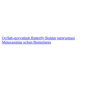
Qo'llab-quvvatlash
Butterfly Bolalar jamg'armasi
Mutaxassislar uchun
Bemorlarga