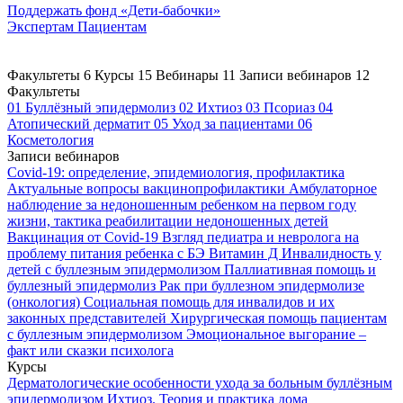
Поддержать
фонд «Дети-бабочки»
Экспертам
Пациентам
Факультеты
6
Курсы
15
Вебинары
11
Записи вебинаров
12
Факультеты
01
Буллёзный эпидермолиз
02
Ихтиоз
03
Псориаз
04
Атопический дерматит
05
Уход за пациентами
06
Косметология
Записи вебинаров
Covid-19: определение, эпидемиология, профилактика
Актуальные вопросы вакцинопрофилактики
Амбулаторное
наблюдение за недоношенным ребенком на первом году
жизни, тактика реабилитации недоношенных детей
Вакцинация от Covid-19
Взгляд педиатра и невролога на
проблему питания ребенка с БЭ
Витамин Д
Инвалидность у
детей с буллезным эпидермолизом
Паллиативная помощь и
буллезный эпидермолиз
Рак при буллезном эпидермолизе
(онкология)
Социальная помощь для инвалидов и их
законных представителей
Хирургическая помощь пациентам
с буллезным эпидермолизом
Эмоциональное выгорание –
факт или сказки психолога
Курсы
Дерматологические особенности ухода за больным буллёзным
эпидермолизом
Ихтиоз. Теория и практика дома