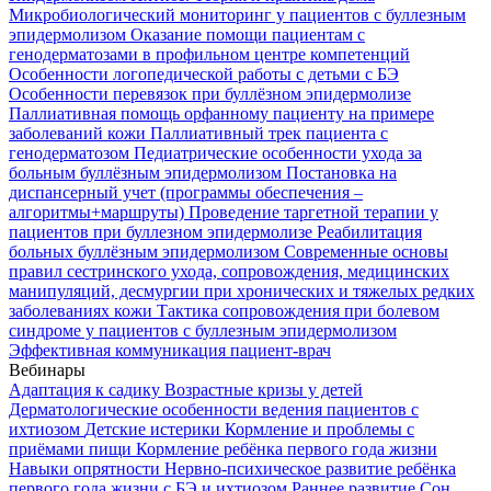
Микробиологический мониторинг у пациентов с буллезным
эпидермолизом
Оказание помощи пациентам с
генодерматозами в профильном центре компетенций
Особенности логопедической работы с детьми с БЭ
Особенности перевязок при буллёзном эпидермолизе
Паллиативная помощь орфанному пациенту на примере
заболеваний кожи
Паллиативный трек пациента с
генодерматозом
Педиатрические особенности ухода за
больным буллёзным эпидермолизом
Постановка на
диспансерный учет (программы обеспечения –
алгоритмы+маршруты)
Проведение таргетной терапии у
пациентов при буллезном эпидермолизе
Реабилитация
больных буллёзным эпидермолизом
Современные основы
правил сестринского ухода, сопровождения, медицинских
манипуляций, десмургии при хронических и тяжелых редких
заболеваниях кожи
Тактика сопровождения при болевом
синдроме у пациентов с буллезным эпидермолизом
Эффективная коммуникация пациент-врач
Вебинары
Адаптация к садику
Возрастные кризы у детей
Дерматологические особенности ведения пациентов с
ихтиозом
Детские истерики
Кормление и проблемы с
приёмами пищи
Кормление ребёнка первого года жизни
Навыки опрятности
Нервно-психическое развитие ребёнка
первого года жизни с БЭ и ихтиозом
Раннее развитие
Сон