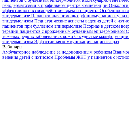
пациентов с буллезным эпидермолизом
Молекулярно-генетичес
генодерматозами в профильном центре компетенций
Онкологи
эффективного взаимодействия врача и пациента
Особенности л
эпидермолизе
Паллиативная помощь орфанному пациенту на п
эпидермолизом
Педиатрические аспекты ведения детей с ихти
пациентов при буллезном эпидермолизе
Псориаз в детском воз
терапии пациентов с врождённым буллёзным эпидермолизом
С
тяжелых редких заболеваниях кожи
Сосудистые мальформации 
эпидермолизом
Эффективная коммуникация пациент-врач
Вебинары
Амбулаторное наблюдение за недоношенным ребенком
Взаимод
ведения детей с ихтиозом
Проблемы ЖКТ у пациентов с ихти