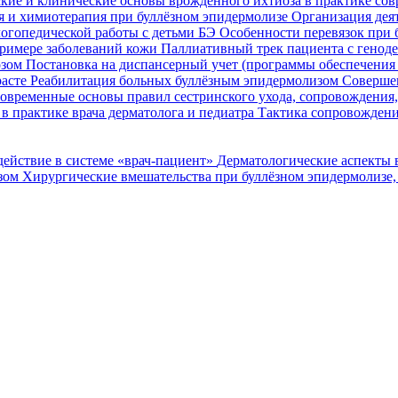
кие и клинические основы врожденного ихтиоза в практике со
я и химиотерапия при буллёзном эпидермолизе
Организация деят
огопедической работы с детьми БЭ
Особенности перевязок при 
римере заболеваний кожи
Паллиативный трек пациента с генод
озом
Постановка на диспансерный учет (программы обеспечени
расте
Реабилитация больных буллёзным эпидермолизом
Совершен
овременные основы правил сестринского ухода, сопровождения
в практике врача дерматолога и педиатра
Тактика сопровождени
ействие в системе «врач-пациент»
Дерматологические аспекты 
озом
Хирургические вмешательства при буллёзном эпидермолизе,