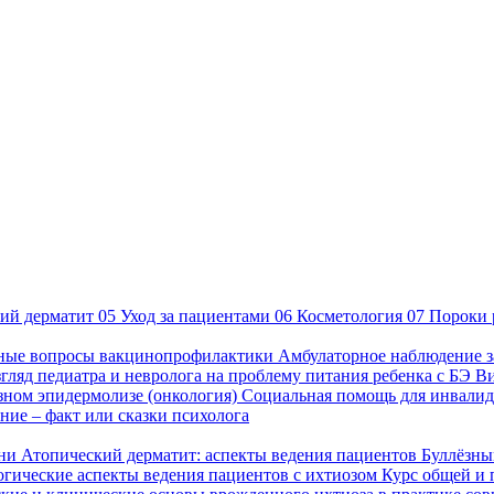
ий дерматит
05
Уход за пациентами
06
Косметология
07
Пороки 
ные вопросы вакцинопрофилактики
Амбулаторное наблюдение з
гляд педиатра и невролога на проблему питания ребенка с БЭ
В
езном эпидермолизе (онкология)
Социальная помощь для инвалид
ие – факт или сказки психолога
зни
Атопический дерматит: аспекты ведения пациентов
Буллёзны
гические аспекты ведения пациентов с ихтиозом
Курс общей и 