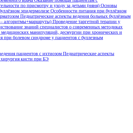
временного врача
Оказание помощи пациентам с
ельности по присмотру и уходу за детьми (няня)
Основы
буллёзном эпидермолизе
Особенности питания при буллёзном
ерматозом
Педиатрические аспекты ведения больных буллёзным
я – алгоритмы+маршруты)
Проведение таргетной терапии у
ствование знаний специалистов о современных методиках
, медицинских манипуляций, десмургии при хронических и
я при болевом синдроме у пациентов с буллезным
ведения пациентов с ихтиозом
Педиатрические аспекты
 хирургия кисти при БЭ