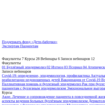
Поддержать
фонд «Дети-бабочки»
Экспертам
Пациентам
Факультеты
7
Курсы
28
Вебинары
6
Записи вебинаров
12
Факультеты
01
Буллёзный эпидермолиз
02
Ихтиоз
03
Псориаз
04
Атопическ
Записи вебинаров
Covid-19: определение, эпидемиология, профилактика
Актуаль
реабилитации недоношенных детей
Вакцинация от Covid-19
Вз
Паллиативная помощь и буллезный эпидермолиз
Рак при булл
пациентам с буллезным эпидермолизом
Эмоциональное выгоран
Курсы
Акне. Лечение и сопровождение пациента в повседневной жи
аспекты ведения больных буллёзным эпидермолизом
Дерматоло