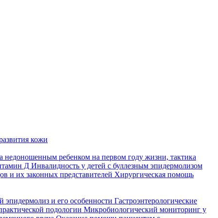
развития кожи
а недоношенным ребенком на первом году жизни, тактика
итамин Д
Инвалидность у детей с буллезным эпидермолизом
ов и их законных представителей
Хирургическая помощь
й эпидермолиз и его особенности
Гастроэнтерологические
практической подологии
Микробиологический мониторинг у