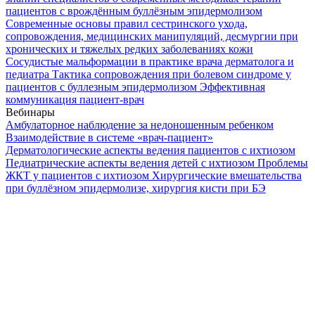
пациентов с врождённым буллёзным эпидермолизом
Современные основы правил сестринского ухода,
сопровождения, медицинских манипуляций, десмургии при
хронических и тяжелых редких заболеваниях кожи
Сосудистые мальформации в практике врача дерматолога и
педиатра
Тактика сопровождения при болевом синдроме у
пациентов с буллезным эпидермолизом
Эффективная
коммуникация пациент-врач
Вебинары
Амбулаторное наблюдение за недоношенным ребенком
Взаимодействие в системе «врач-пациент»
Дерматологические аспекты ведения пациентов с ихтиозом
Педиатрические аспекты ведения детей с ихтиозом
Проблемы
ЖКТ у пациентов с ихтиозом
Хирургические вмешательства
при буллёзном эпидермолизе, хирургия кисти при БЭ