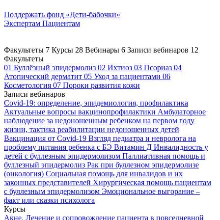
Поддержать
фонд «Дети-бабочки»
Экспертам
Пациентам
Факультеты
7
Курсы
28
Вебинары
6
Записи вебинаров
12
Факультеты
01
Буллёзный эпидермолиз
02
Ихтиоз
03
Псориаз
04
Атопический дерматит
05
Уход за пациентами
06
Косметология
07
Пороки развития кожи
Записи вебинаров
Covid-19: определение, эпидемиология, профилактика
Актуальные вопросы вакцинопрофилактики
Амбулаторное
наблюдение за недоношенным ребенком на первом году
жизни, тактика реабилитации недоношенных детей
Вакцинация от Covid-19
Взгляд педиатра и невролога на
проблему питания ребенка с БЭ
Витамин Д
Инвалидность у
детей с буллезным эпидермолизом
Паллиативная помощь и
буллезный эпидермолиз
Рак при буллезном эпидермолизе
(онкология)
Социальная помощь для инвалидов и их
законных представителей
Хирургическая помощь пациентам
с буллезным эпидермолизом
Эмоциональное выгорание –
факт или сказки психолога
Курсы
Акне. Лечение и сопровождение пациента в повседневной