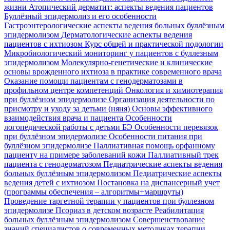
жизни
Атопический дерматит: аспекты ведения пациентов
Буллёзный эпидермолиз и его особенности
Гастроэнтерологические аспекты ведения больных буллёзным
эпидермолизом
Дерматологические аспекты ведения
пациентов с ихтиозом
Курс общей и практической подологии
Микробиологический мониторинг у пациентов с буллезным
эпидермолизом
Молекулярно-генетические и клинические
основы врожденного ихтиоза в практике современного врача
Оказание помощи пациентам с генодерматозами в
профильном центре компетенций
Онкология и химиотерапия
при буллёзном эпидермолизе
Организация деятельности по
присмотру и уходу за детьми (няня)
Основы эффективного
взаимодействия врача и пациента
Особенности
логопедической работы с детьми БЭ
Особенности перевязок
при буллёзном эпидермолизе
Особенности питания при
буллёзном эпидермолизе
Паллиативная помощь орфанному
пациенту на примере заболеваний кожи
Паллиативный трек
пациента с генодерматозом
Педиатрические аспекты ведения
больных буллёзным эпидермолизом
Педиатрические аспекты
ведения детей с ихтиозом
Постановка на диспансерный учет
(программы обеспечения – алгоритмы+маршруты)
Проведение таргетной терапии у пациентов при буллезном
эпидермолизе
Псориаз в детском возрасте
Реабилитация
больных буллёзным эпидермолизом
Совершенствование
знаний специалистов о современных методиках терапии