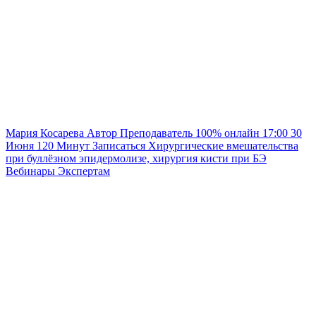
Мария Косарева
Автор
Преподаватель
100% онлайн
17:00
30
Июня
120
Минут
Записаться
Хирургические вмешательства
при буллёзном эпидермолизе, хирургия кисти при БЭ
Вебинары
Экспертам