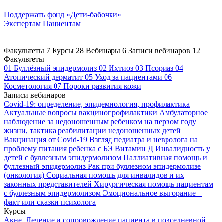
Поддержать
фонд «Дети-бабочки»
Экспертам
Пациентам
Факультеты
7
Курсы
28
Вебинары
6
Записи вебинаров
12
Факультеты
01
Буллёзный эпидермолиз
02
Ихтиоз
03
Псориаз
04
Атопический дерматит
05
Уход за пациентами
06
Косметология
07
Пороки развития кожи
Записи вебинаров
Covid-19: определение, эпидемиология, профилактика
Актуальные вопросы вакцинопрофилактики
Амбулаторное
наблюдение за недоношенным ребенком на первом году
жизни, тактика реабилитации недоношенных детей
Вакцинация от Covid-19
Взгляд педиатра и невролога на
проблему питания ребенка с БЭ
Витамин Д
Инвалидность у
детей с буллезным эпидермолизом
Паллиативная помощь и
буллезный эпидермолиз
Рак при буллезном эпидермолизе
(онкология)
Социальная помощь для инвалидов и их
законных представителей
Хирургическая помощь пациентам
с буллезным эпидермолизом
Эмоциональное выгорание –
факт или сказки психолога
Курсы
Акне. Лечение и сопровождение пациента в повседневной