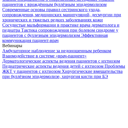
пациентов с врождённым буллёзным эпидермолизом
Современные основы правил сестринского ухода,
сопровождения, медицинских манипуляций, десмургии при
хронических и тяжелых редких заболеваниях кожи
Сосудистые мальформации в практике врача дерматолога и
педиатра
Тактика сопровождения при болевом синдроме у
пациентов с буллезным эпидермолизом
Эффективная
коммуникация пациент-врач
Вебинары
Амбулаторное наблюдение за недоношенным ребенком
Взаимодействие в системе «врач-пациент»
Дерматологические аспекты ведения пациентов с ихтиозом
Педиатрические аспекты ведения детей с ихтиозом
Проблемы
ЖКТ у пациентов с ихтиозом
Хирургические вмешательства
при буллёзном эпидермолизе, хирургия кисти при БЭ