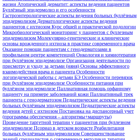
жизни
Атопический дерматит: аспекты ведения пациентов
Буллёзный эпидермолиз и его особенности
Гастроэнтерологические аспекты ведения больных буллёзным
эпидермолизом
Дерматологические аспекты ведения
пациентов с ихтиозом
Курс общей и практической подологии
Микробиологический мониторинг у пациентов с буллезным
эпидермолизом
Молекулярно-генетические и клинические
основы врожденного ихтиоза в практике современного врача
Оказание помощи пациентам с генодерматозами в
профильном центре компетенций
Онкология и химиотерапия
при буллёзном эпидермолизе
Организация деятельности по
присмотру и уходу за детьми (няня)
Основы эффективного
взаимодействия врача и пациента
Особенности
логопедической работы с детьми БЭ
Особенности перевязок
при буллёзном эпидермолизе
Особенности питания при
буллёзном эпидермолизе
Паллиативная помощь орфанному
пациенту на примере заболеваний кожи
Паллиативный трек
пациента с генодерматозом
Педиатрические аспекты ведения
больных буллёзным эпидермолизом
Педиатрические аспекты
ведения детей с ихтиозом
Постановка на диспансерный учет
(программы обеспечения – алгоритмы+маршруты)
Проведение таргетной терапии у пациентов при буллезном
эпидермолизе
Псориаз в детском возрасте
Реабилитация
больных буллёзным эпидермолизом
Совершенствование
знаний специалистов о современных методиках терапии