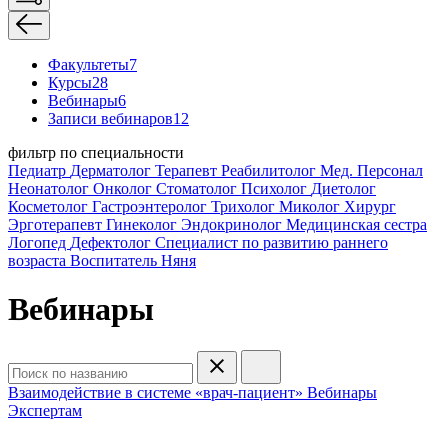
Факультеты
7
Курсы
28
Вебинары
6
Записи вебинаров
12
фильтр по специальности
Педиатр
Дерматолог
Терапевт
Реабилитолог
Мед. Персонал
Неонатолог
Онколог
Стоматолог
Психолог
Диетолог
Косметолог
Гастроэнтеролог
Трихолог
Миколог
Хирург
Эрготерапевт
Гинеколог
Эндокринолог
Медицинская сестра
Логопед
Дефектолог
Специалист по развитию раннего
возраста
Воспитатель
Няня
Вебинары
Взаимодействие в системе «врач-пациент»
Вебинары
Экспертам