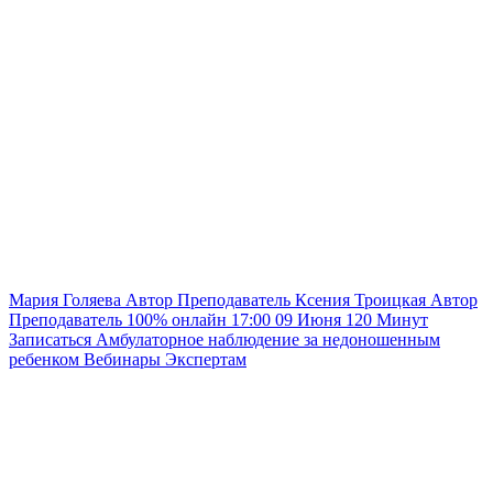
Мария Голяева
Автор
Преподаватель
Ксения Троицкая
Автор
Преподаватель
100% онлайн
17:00
09 Июня
120
Минут
Записаться
Амбулаторное наблюдение за недоношенным
ребенком
Вебинары
Экспертам