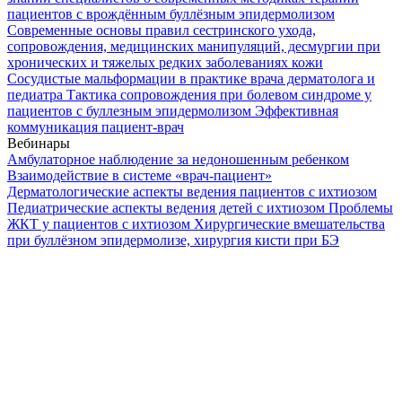
пациентов с врождённым буллёзным эпидермолизом
Современные основы правил сестринского ухода,
сопровождения, медицинских манипуляций, десмургии при
хронических и тяжелых редких заболеваниях кожи
Сосудистые мальформации в практике врача дерматолога и
педиатра
Тактика сопровождения при болевом синдроме у
пациентов с буллезным эпидермолизом
Эффективная
коммуникация пациент-врач
Вебинары
Амбулаторное наблюдение за недоношенным ребенком
Взаимодействие в системе «врач-пациент»
Дерматологические аспекты ведения пациентов с ихтиозом
Педиатрические аспекты ведения детей с ихтиозом
Проблемы
ЖКТ у пациентов с ихтиозом
Хирургические вмешательства
при буллёзном эпидермолизе, хирургия кисти при БЭ