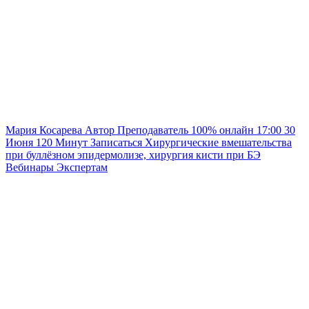
Мария Косарева
Автор
Преподаватель
100% онлайн
17:00
30
Июня
120
Минут
Записаться
Хирургические вмешательства
при буллёзном эпидермолизе, хирургия кисти при БЭ
Вебинары
Экспертам