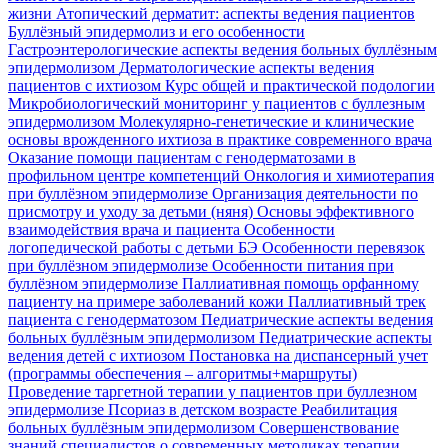
жизни
Атопический дерматит: аспекты ведения пациентов
Буллёзный эпидермолиз и его особенности
Гастроэнтерологические аспекты ведения больных буллёзным
эпидермолизом
Дерматологические аспекты ведения
пациентов с ихтиозом
Курс общей и практической подологии
Микробиологический мониторинг у пациентов с буллезным
эпидермолизом
Молекулярно-генетические и клинические
основы врожденного ихтиоза в практике современного врача
Оказание помощи пациентам с генодерматозами в
профильном центре компетенций
Онкология и химиотерапия
при буллёзном эпидермолизе
Организация деятельности по
присмотру и уходу за детьми (няня)
Основы эффективного
взаимодействия врача и пациента
Особенности
логопедической работы с детьми БЭ
Особенности перевязок
при буллёзном эпидермолизе
Особенности питания при
буллёзном эпидермолизе
Паллиативная помощь орфанному
пациенту на примере заболеваний кожи
Паллиативный трек
пациента с генодерматозом
Педиатрические аспекты ведения
больных буллёзным эпидермолизом
Педиатрические аспекты
ведения детей с ихтиозом
Постановка на диспансерный учет
(программы обеспечения – алгоритмы+маршруты)
Проведение таргетной терапии у пациентов при буллезном
эпидермолизе
Псориаз в детском возрасте
Реабилитация
больных буллёзным эпидермолизом
Совершенствование
знаний специалистов о современных методиках терапии