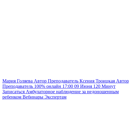
Мария Голяева
Автор
Преподаватель
Ксения Троицкая
Автор
Преподаватель
100% онлайн
17:00
09 Июня
120
Минут
Записаться
Амбулаторное наблюдение за недоношенным
ребенком
Вебинары
Экспертам