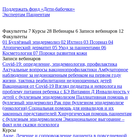
Поддержать
фонд «Дети-бабочки»
Экспертам
Пациентам
Факультеты
7
Курсы
28
Вебинары
6
Записи вебинаров
12
Факультеты
01
Буллёзный эпидермолиз
02
Ихтиоз
03
Псориаз
04
Атопический дерматит
05
Уход за пациентами
06
Косметология
07
Пороки развития кожи
Записи вебинаров
Covid-19: определение, эпидемиология, профилактика
Актуальные вопросы вакцинопрофилактики
Амбулаторное
наблюдение за недоношенным ребенком на первом году
жизни, тактика реабилитации недоношенных детей
Вакцинация от Covid-19
Взгляд педиатра и невролога на
проблему питания ребенка с БЭ
Витамин Д
Инвалидность у
детей с буллезным эпидермолизом
Паллиативная помощь и
буллезный эпидермолиз
Рак при буллезном эпидермолизе
(онкология)
Социальная помощь для инвалидов и их
законных представителей
Хирургическая помощь пациентам
с буллезным эпидермолизом
Эмоциональное выгорание –
факт или сказки психолога
Курсы
Акне. Лечение и сопровождение пациента в повседневной