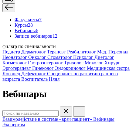
Факультеты
7
Курсы
28
Вебинары
6
Записи вебинаров
12
фильтр по специальности
Педиатр
Дерматолог
Терапевт
Реабилитолог
Мед. Персонал
Неонатолог
Онколог
Стоматолог
Психолог
Диетолог
Косметолог
Гастроэнтеролог
Трихолог
Миколог
Хирург
Эрготерапевт
Гинеколог
Эндокринолог
Медицинская сестра
Логопед
Дефектолог
Специалист по развитию раннего
возраста
Воспитатель
Няня
Вебинары
Взаимодействие в системе «врач-пациент»
Вебинары
Экспертам