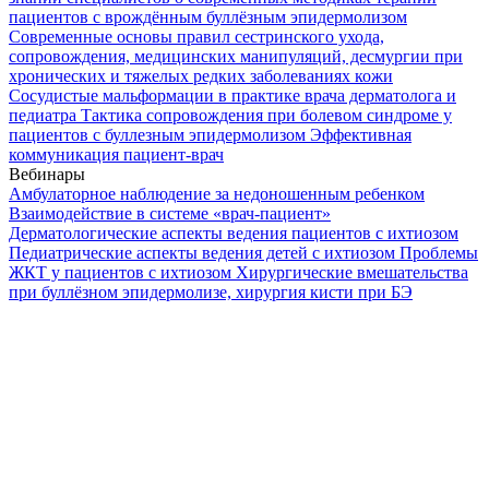
пациентов с врождённым буллёзным эпидермолизом
Современные основы правил сестринского ухода,
сопровождения, медицинских манипуляций, десмургии при
хронических и тяжелых редких заболеваниях кожи
Сосудистые мальформации в практике врача дерматолога и
педиатра
Тактика сопровождения при болевом синдроме у
пациентов с буллезным эпидермолизом
Эффективная
коммуникация пациент-врач
Вебинары
Амбулаторное наблюдение за недоношенным ребенком
Взаимодействие в системе «врач-пациент»
Дерматологические аспекты ведения пациентов с ихтиозом
Педиатрические аспекты ведения детей с ихтиозом
Проблемы
ЖКТ у пациентов с ихтиозом
Хирургические вмешательства
при буллёзном эпидермолизе, хирургия кисти при БЭ