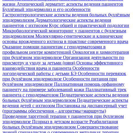
жизни
Атопический дерматит: аспекты ведения пациентов
Буллёзный эпидермолиз и его особенности
Гастроэнтерологические аспекты ведения больных буллёзным
эпидермолизом
Дерматологические аспекты ведения
пациентов с ихтиозом
Курс общей и практической подологии
Микробиологический мониторинг у пациентов с буллезным
эпидермолизом
Молекулярно-генетические и клинические
основы врожденного ихтиоза в практике современного врача
Оказание помощи пациентам с генодерматозами в
профильном центре компетенций
Онкология и химиотерапия
при буллёзном эпидермолизе
Организация деятельности по
присмотру и уходу за детьми (няня)
Основы эффективного
взаимодействия врача и пациента
Особенности
логопедической работы с детьми БЭ
Особенности перевязок
при буллёзном эпидермолизе
Особенности питания при
буллёзном эпидермолизе
Паллиативная помощь орфанному
пациенту на примере заболеваний кожи
Паллиативный трек
пациента с генодерматозом
Педиатрические аспекты ведения
больных буллёзным эпидермолизом
Педиатрические аспекты
ведения детей с ихтиозом
Постановка на диспансерный учет
(программы обеспечения – алгоритмы+маршруты)
Проведение таргетной терапии у пациентов при буллезном
эпидермолизе
Псориаз в детском возрасте
Реабилитация
больных буллёзным эпидермолизом
Совершенствование
знаний специалистов о современных методиках терапии