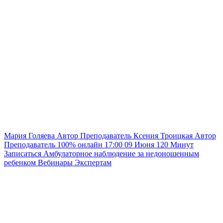
Мария Голяева
Автор
Преподаватель
Ксения Троицкая
Автор
Преподаватель
100% онлайн
17:00
09 Июня
120
Минут
Записаться
Амбулаторное наблюдение за недоношенным
ребенком
Вебинары
Экспертам