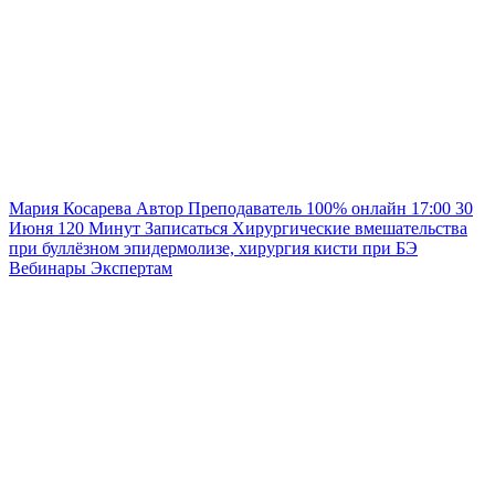
Мария Косарева
Автор
Преподаватель
100% онлайн
17:00
30
Июня
120
Минут
Записаться
Хирургические вмешательства
при буллёзном эпидермолизе, хирургия кисти при БЭ
Вебинары
Экспертам