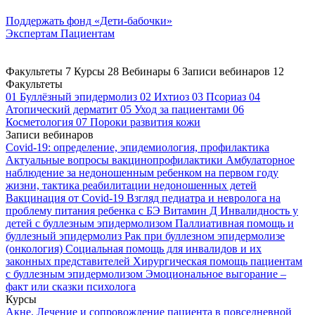
Поддержать
фонд «Дети-бабочки»
Экспертам
Пациентам
Факультеты
7
Курсы
28
Вебинары
6
Записи вебинаров
12
Факультеты
01
Буллёзный эпидермолиз
02
Ихтиоз
03
Псориаз
04
Атопический дерматит
05
Уход за пациентами
06
Косметология
07
Пороки развития кожи
Записи вебинаров
Covid-19: определение, эпидемиология, профилактика
Актуальные вопросы вакцинопрофилактики
Амбулаторное
наблюдение за недоношенным ребенком на первом году
жизни, тактика реабилитации недоношенных детей
Вакцинация от Covid-19
Взгляд педиатра и невролога на
проблему питания ребенка с БЭ
Витамин Д
Инвалидность у
детей с буллезным эпидермолизом
Паллиативная помощь и
буллезный эпидермолиз
Рак при буллезном эпидермолизе
(онкология)
Социальная помощь для инвалидов и их
законных представителей
Хирургическая помощь пациентам
с буллезным эпидермолизом
Эмоциональное выгорание –
факт или сказки психолога
Курсы
Акне. Лечение и сопровождение пациента в повседневной