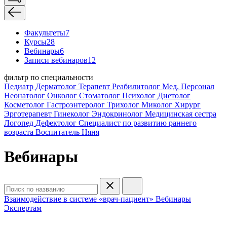
Факультеты
7
Курсы
28
Вебинары
6
Записи вебинаров
12
фильтр по специальности
Педиатр
Дерматолог
Терапевт
Реабилитолог
Мед. Персонал
Неонатолог
Онколог
Стоматолог
Психолог
Диетолог
Косметолог
Гастроэнтеролог
Трихолог
Миколог
Хирург
Эрготерапевт
Гинеколог
Эндокринолог
Медицинская сестра
Логопед
Дефектолог
Специалист по развитию раннего
возраста
Воспитатель
Няня
Вебинары
Взаимодействие в системе «врач-пациент»
Вебинары
Экспертам