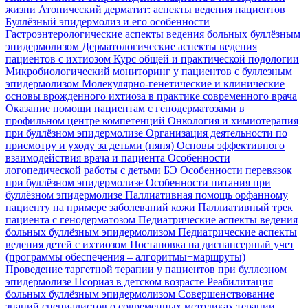
жизни
Атопический дерматит: аспекты ведения пациентов
Буллёзный эпидермолиз и его особенности
Гастроэнтерологические аспекты ведения больных буллёзным
эпидермолизом
Дерматологические аспекты ведения
пациентов с ихтиозом
Курс общей и практической подологии
Микробиологический мониторинг у пациентов с буллезным
эпидермолизом
Молекулярно-генетические и клинические
основы врожденного ихтиоза в практике современного врача
Оказание помощи пациентам с генодерматозами в
профильном центре компетенций
Онкология и химиотерапия
при буллёзном эпидермолизе
Организация деятельности по
присмотру и уходу за детьми (няня)
Основы эффективного
взаимодействия врача и пациента
Особенности
логопедической работы с детьми БЭ
Особенности перевязок
при буллёзном эпидермолизе
Особенности питания при
буллёзном эпидермолизе
Паллиативная помощь орфанному
пациенту на примере заболеваний кожи
Паллиативный трек
пациента с генодерматозом
Педиатрические аспекты ведения
больных буллёзным эпидермолизом
Педиатрические аспекты
ведения детей с ихтиозом
Постановка на диспансерный учет
(программы обеспечения – алгоритмы+маршруты)
Проведение таргетной терапии у пациентов при буллезном
эпидермолизе
Псориаз в детском возрасте
Реабилитация
больных буллёзным эпидермолизом
Совершенствование
знаний специалистов о современных методиках терапии