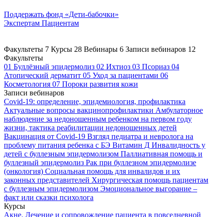
Поддержать
фонд «Дети-бабочки»
Экспертам
Пациентам
Факультеты
7
Курсы
28
Вебинары
6
Записи вебинаров
12
Факультеты
01
Буллёзный эпидермолиз
02
Ихтиоз
03
Псориаз
04
Атопический дерматит
05
Уход за пациентами
06
Косметология
07
Пороки развития кожи
Записи вебинаров
Covid-19: определение, эпидемиология, профилактика
Актуальные вопросы вакцинопрофилактики
Амбулаторное
наблюдение за недоношенным ребенком на первом году
жизни, тактика реабилитации недоношенных детей
Вакцинация от Covid-19
Взгляд педиатра и невролога на
проблему питания ребенка с БЭ
Витамин Д
Инвалидность у
детей с буллезным эпидермолизом
Паллиативная помощь и
буллезный эпидермолиз
Рак при буллезном эпидермолизе
(онкология)
Социальная помощь для инвалидов и их
законных представителей
Хирургическая помощь пациентам
с буллезным эпидермолизом
Эмоциональное выгорание –
факт или сказки психолога
Курсы
Акне. Лечение и сопровождение пациента в повседневной