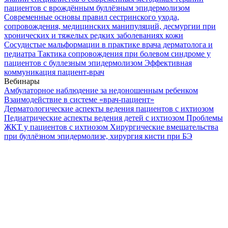
пациентов с врождённым буллёзным эпидермолизом
Современные основы правил сестринского ухода,
сопровождения, медицинских манипуляций, десмургии при
хронических и тяжелых редких заболеваниях кожи
Сосудистые мальформации в практике врача дерматолога и
педиатра
Тактика сопровождения при болевом синдроме у
пациентов с буллезным эпидермолизом
Эффективная
коммуникация пациент-врач
Вебинары
Амбулаторное наблюдение за недоношенным ребенком
Взаимодействие в системе «врач-пациент»
Дерматологические аспекты ведения пациентов с ихтиозом
Педиатрические аспекты ведения детей с ихтиозом
Проблемы
ЖКТ у пациентов с ихтиозом
Хирургические вмешательства
при буллёзном эпидермолизе, хирургия кисти при БЭ