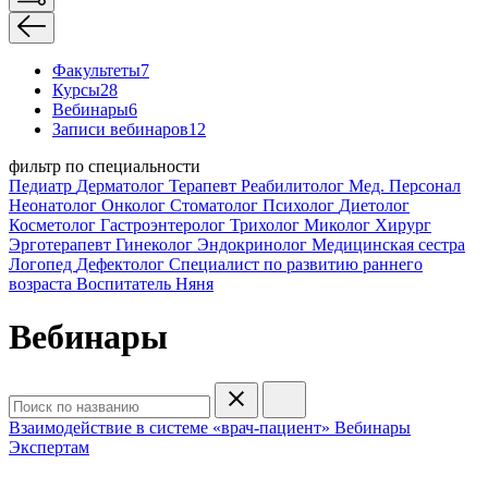
Факультеты
7
Курсы
28
Вебинары
6
Записи вебинаров
12
фильтр по специальности
Педиатр
Дерматолог
Терапевт
Реабилитолог
Мед. Персонал
Неонатолог
Онколог
Стоматолог
Психолог
Диетолог
Косметолог
Гастроэнтеролог
Трихолог
Миколог
Хирург
Эрготерапевт
Гинеколог
Эндокринолог
Медицинская сестра
Логопед
Дефектолог
Специалист по развитию раннего
возраста
Воспитатель
Няня
Вебинары
Взаимодействие в системе «врач-пациент»
Вебинары
Экспертам