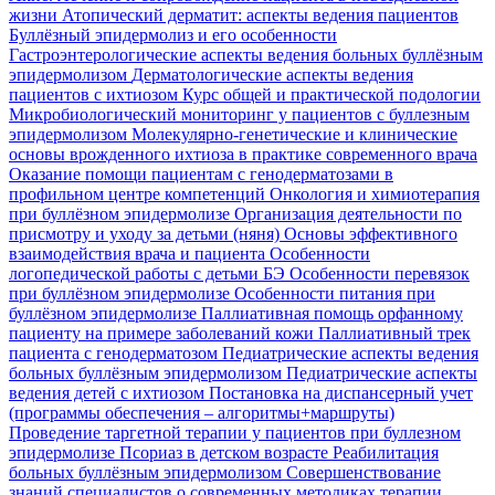
жизни
Атопический дерматит: аспекты ведения пациентов
Буллёзный эпидермолиз и его особенности
Гастроэнтерологические аспекты ведения больных буллёзным
эпидермолизом
Дерматологические аспекты ведения
пациентов с ихтиозом
Курс общей и практической подологии
Микробиологический мониторинг у пациентов с буллезным
эпидермолизом
Молекулярно-генетические и клинические
основы врожденного ихтиоза в практике современного врача
Оказание помощи пациентам с генодерматозами в
профильном центре компетенций
Онкология и химиотерапия
при буллёзном эпидермолизе
Организация деятельности по
присмотру и уходу за детьми (няня)
Основы эффективного
взаимодействия врача и пациента
Особенности
логопедической работы с детьми БЭ
Особенности перевязок
при буллёзном эпидермолизе
Особенности питания при
буллёзном эпидермолизе
Паллиативная помощь орфанному
пациенту на примере заболеваний кожи
Паллиативный трек
пациента с генодерматозом
Педиатрические аспекты ведения
больных буллёзным эпидермолизом
Педиатрические аспекты
ведения детей с ихтиозом
Постановка на диспансерный учет
(программы обеспечения – алгоритмы+маршруты)
Проведение таргетной терапии у пациентов при буллезном
эпидермолизе
Псориаз в детском возрасте
Реабилитация
больных буллёзным эпидермолизом
Совершенствование
знаний специалистов о современных методиках терапии