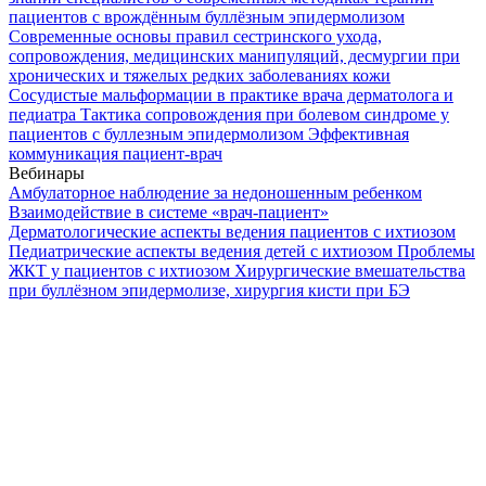
пациентов с врождённым буллёзным эпидермолизом
Современные основы правил сестринского ухода,
сопровождения, медицинских манипуляций, десмургии при
хронических и тяжелых редких заболеваниях кожи
Сосудистые мальформации в практике врача дерматолога и
педиатра
Тактика сопровождения при болевом синдроме у
пациентов с буллезным эпидермолизом
Эффективная
коммуникация пациент-врач
Вебинары
Амбулаторное наблюдение за недоношенным ребенком
Взаимодействие в системе «врач-пациент»
Дерматологические аспекты ведения пациентов с ихтиозом
Педиатрические аспекты ведения детей с ихтиозом
Проблемы
ЖКТ у пациентов с ихтиозом
Хирургические вмешательства
при буллёзном эпидермолизе, хирургия кисти при БЭ