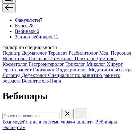
Факультеты
7
Курсы
28
Вебинары
6
Записи вебинаров
12
фильтр по специальности
Педиатр
Дерматолог
Терапевт
Реабилитолог
Мед. Персонал
Неонатолог
Онколог
Стоматолог
Психолог
Диетолог
Косметолог
Гастроэнтеролог
Трихолог
Миколог
Хирург
Эрготерапевт
Гинеколог
Эндокринолог
Медицинская сестра
Логопед
Дефектолог
Специалист по развитию раннего
возраста
Воспитатель
Няня
Вебинары
Взаимодействие в системе «врач-пациент»
Вебинары
Экспертам