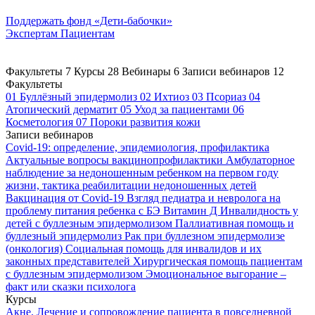
Поддержать
фонд «Дети-бабочки»
Экспертам
Пациентам
Факультеты
7
Курсы
28
Вебинары
6
Записи вебинаров
12
Факультеты
01
Буллёзный эпидермолиз
02
Ихтиоз
03
Псориаз
04
Атопический дерматит
05
Уход за пациентами
06
Косметология
07
Пороки развития кожи
Записи вебинаров
Covid-19: определение, эпидемиология, профилактика
Актуальные вопросы вакцинопрофилактики
Амбулаторное
наблюдение за недоношенным ребенком на первом году
жизни, тактика реабилитации недоношенных детей
Вакцинация от Covid-19
Взгляд педиатра и невролога на
проблему питания ребенка с БЭ
Витамин Д
Инвалидность у
детей с буллезным эпидермолизом
Паллиативная помощь и
буллезный эпидермолиз
Рак при буллезном эпидермолизе
(онкология)
Социальная помощь для инвалидов и их
законных представителей
Хирургическая помощь пациентам
с буллезным эпидермолизом
Эмоциональное выгорание –
факт или сказки психолога
Курсы
Акне. Лечение и сопровождение пациента в повседневной