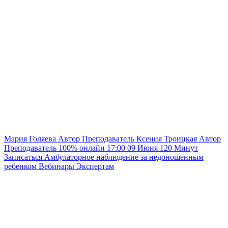
Мария Голяева
Автор
Преподаватель
Ксения Троицкая
Автор
Преподаватель
100% онлайн
17:00
09 Июня
120
Минут
Записаться
Амбулаторное наблюдение за недоношенным
ребенком
Вебинары
Экспертам