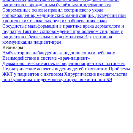
пациентов с врождённым буллёзным эпидермолизом
Современные основы правил сестринского ухода,
сопровождения, медицинских манипуляций, десмургии при
хронических и тяжелых редких заболеваниях кожи
Сосудистые мальформации в практике врача дерматолога и
педиатра
Тактика сопровождения при болевом синдроме у
пациентов с буллезным эпидермолизом
Эффективная
коммуникация пациент-врач
Вебинары
Амбулаторное наблюдение за недоношенным ребенком
Взаимодействие в системе «врач-пациент»
Дерматологические аспекты ведения пациентов с ихтиозом
Педиатрические аспекты ведения детей с ихтиозом
Проблемы
ЖКТ у пациентов с ихтиозом
Хирургические вмешательства
при буллёзном эпидермолизе, хирургия кисти при БЭ