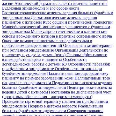
жизни
Атопический дерматит: аспекты ведения пациентов
Буллёзный эпидермолиз и его особенности
Гастроэнтерологические аспекты ведения больных буллёзным
эпидермолизом
Дерматологические аспекты ведения
пациентов с ихтиозом
Курс общей и практической подологии
Микробиологический мониторинг у пациентов с буллезным
эпидермолизом
Молекулярно-генетические и клинические
основы врожденного ихтиоза в практике современного врача
Оказание помощи пациентам с генодерматозами в
профильном центре компетенций
Онкология и химиотерапия
при буллёзном эпидермолизе
Организация деятельности по
присмотру и уходу за детьми (няня)
Основы эффективного
взаимодействия врача и пациента
Особенности
логопедической работы с детьми БЭ
Особенности перевязок
при буллёзном эпидермолизе
Особенности питания при
буллёзном эпидермолизе
Паллиативная помощь орфанному
пациенту на примере заболеваний кожи
Паллиативный трек
пациента с генодерматозом
Педиатрические аспекты ведения
больных буллёзным эпидермолизом
Педиатрические аспекты
ведения детей с ихтиозом
Постановка на диспансерный учет
(программы обеспечения – алгоритмы+маршруты)
Проведение таргетной терапии у пациентов при буллезном
эпидермолизе
Псориаз в детском возрасте
Реабилитация
больных буллёзным эпидермолизом
Совершенствование
знаний специалистов о современных методиках терапии