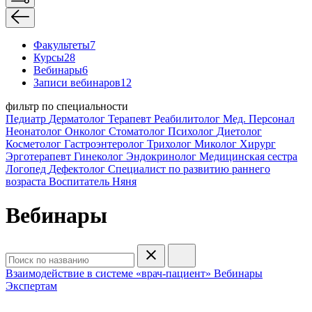
Факультеты
7
Курсы
28
Вебинары
6
Записи вебинаров
12
фильтр по специальности
Педиатр
Дерматолог
Терапевт
Реабилитолог
Мед. Персонал
Неонатолог
Онколог
Стоматолог
Психолог
Диетолог
Косметолог
Гастроэнтеролог
Трихолог
Миколог
Хирург
Эрготерапевт
Гинеколог
Эндокринолог
Медицинская сестра
Логопед
Дефектолог
Специалист по развитию раннего
возраста
Воспитатель
Няня
Вебинары
Взаимодействие в системе «врач-пациент»
Вебинары
Экспертам