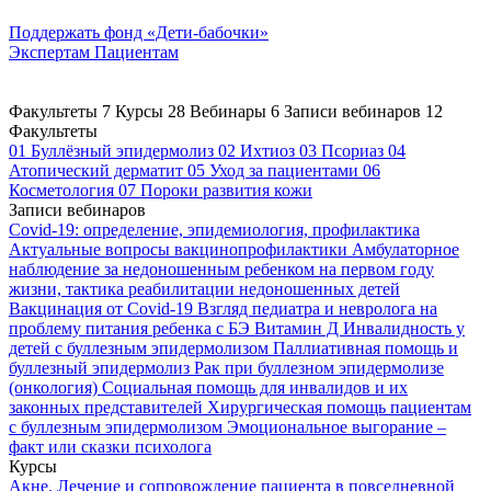
Поддержать
фонд «Дети-бабочки»
Экспертам
Пациентам
Факультеты
7
Курсы
28
Вебинары
6
Записи вебинаров
12
Факультеты
01
Буллёзный эпидермолиз
02
Ихтиоз
03
Псориаз
04
Атопический дерматит
05
Уход за пациентами
06
Косметология
07
Пороки развития кожи
Записи вебинаров
Covid-19: определение, эпидемиология, профилактика
Актуальные вопросы вакцинопрофилактики
Амбулаторное
наблюдение за недоношенным ребенком на первом году
жизни, тактика реабилитации недоношенных детей
Вакцинация от Covid-19
Взгляд педиатра и невролога на
проблему питания ребенка с БЭ
Витамин Д
Инвалидность у
детей с буллезным эпидермолизом
Паллиативная помощь и
буллезный эпидермолиз
Рак при буллезном эпидермолизе
(онкология)
Социальная помощь для инвалидов и их
законных представителей
Хирургическая помощь пациентам
с буллезным эпидермолизом
Эмоциональное выгорание –
факт или сказки психолога
Курсы
Акне. Лечение и сопровождение пациента в повседневной