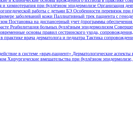
кие и клинические основы врожденного ихтиоза в практике со
я и химиотерапия при буллёзном эпидермолизе
Организация деят
огопедической работы с детьми БЭ
Особенности перевязок при 
римере заболеваний кожи
Паллиативный трек пациента с генод
озом
Постановка на диспансерный учет (программы обеспечени
расте
Реабилитация больных буллёзным эпидермолизом
Совершен
овременные основы правил сестринского ухода, сопровождения
в практике врача дерматолога и педиатра
Тактика сопровождени
ействие в системе «врач-пациент»
Дерматологические аспекты 
озом
Хирургические вмешательства при буллёзном эпидермолизе,