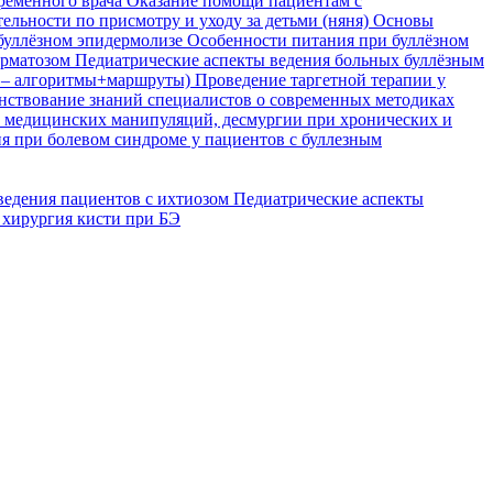
временного врача
Оказание помощи пациентам с
ельности по присмотру и уходу за детьми (няня)
Основы
буллёзном эпидермолизе
Особенности питания при буллёзном
ерматозом
Педиатрические аспекты ведения больных буллёзным
я – алгоритмы+маршруты)
Проведение таргетной терапии у
ствование знаний специалистов о современных методиках
, медицинских манипуляций, десмургии при хронических и
я при болевом синдроме у пациентов с буллезным
ведения пациентов с ихтиозом
Педиатрические аспекты
 хирургия кисти при БЭ