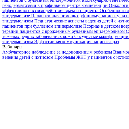
пациентов с буллезным эпидермолизом
Молекулярно-генетичес
генодерматозами в профильном центре компетенций
Онкологи
эффективного взаимодействия врача и пациента
Особенности л
эпидермолизе
Паллиативная помощь орфанному пациенту на п
эпидермолизом
Педиатрические аспекты ведения детей с ихти
пациентов при буллезном эпидермолизе
Псориаз в детском воз
терапии пациентов с врождённым буллёзным эпидермолизом
С
тяжелых редких заболеваниях кожи
Сосудистые мальформации 
эпидермолизом
Эффективная коммуникация пациент-врач
Вебинары
Амбулаторное наблюдение за недоношенным ребенком
Взаимод
ведения детей с ихтиозом
Проблемы ЖКТ у пациентов с ихти