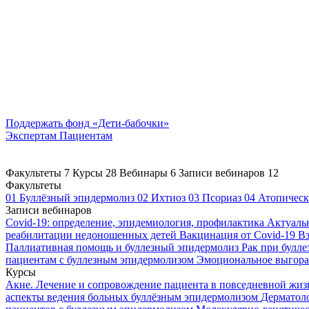
Поддержать
фонд «Дети-бабочки»
Экспертам
Пациентам
Факультеты
7
Курсы
28
Вебинары
6
Записи вебинаров
12
Факультеты
01
Буллёзный эпидермолиз
02
Ихтиоз
03
Псориаз
04
Атопическ
Записи вебинаров
Covid-19: определение, эпидемиология, профилактика
Актуаль
реабилитации недоношенных детей
Вакцинация от Covid-19
Вз
Паллиативная помощь и буллезный эпидермолиз
Рак при булл
пациентам с буллезным эпидермолизом
Эмоциональное выгоран
Курсы
Акне. Лечение и сопровождение пациента в повседневной жи
аспекты ведения больных буллёзным эпидермолизом
Дерматоло