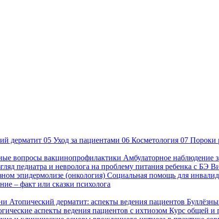
ий дерматит
05
Уход за пациентами
06
Косметология
07
Пороки 
ные вопросы вакцинопрофилактики
Амбулаторное наблюдение з
гляд педиатра и невролога на проблему питания ребенка с БЭ
В
езном эпидермолизе (онкология)
Социальная помощь для инвалид
ие – факт или сказки психолога
зни
Атопический дерматит: аспекты ведения пациентов
Буллёзны
гические аспекты ведения пациентов с ихтиозом
Курс общей и 