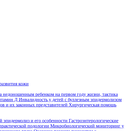
развития кожи
а недоношенным ребенком на первом году жизни, тактика
итамин Д
Инвалидность у детей с буллезным эпидермолизом
ов и их законных представителей
Хирургическая помощь
й эпидермолиз и его особенности
Гастроэнтерологические
практической подологии
Микробиологический мониторинг у