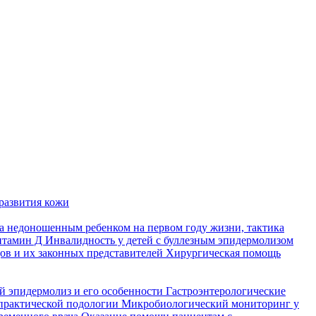
развития кожи
а недоношенным ребенком на первом году жизни, тактика
итамин Д
Инвалидность у детей с буллезным эпидермолизом
ов и их законных представителей
Хирургическая помощь
й эпидермолиз и его особенности
Гастроэнтерологические
практической подологии
Микробиологический мониторинг у