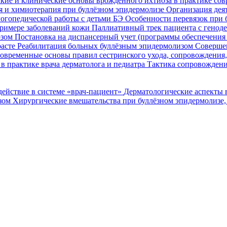
кие и клинические основы врожденного ихтиоза в практике со
я и химиотерапия при буллёзном эпидермолизе
Организация деят
огопедической работы с детьми БЭ
Особенности перевязок при 
римере заболеваний кожи
Паллиативный трек пациента с генод
озом
Постановка на диспансерный учет (программы обеспечени
расте
Реабилитация больных буллёзным эпидермолизом
Совершен
овременные основы правил сестринского ухода, сопровождения
в практике врача дерматолога и педиатра
Тактика сопровождени
ействие в системе «врач-пациент»
Дерматологические аспекты 
озом
Хирургические вмешательства при буллёзном эпидермолизе,