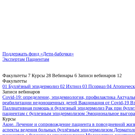
Поддержать
фонд «Дети-бабочки»
Экспертам
Пациентам
Факультеты
7
Курсы
28
Вебинары
6
Записи вебинаров
12
Факультеты
01
Буллёзный эпидермолиз
02
Ихтиоз
03
Псориаз
04
Атопическ
Записи вебинаров
Covid-19: определение, эпидемиология, профилактика
Актуаль
реабилитации недоношенных детей
Вакцинация от Covid-19
Вз
Паллиативная помощь и буллезный эпидермолиз
Рак при булл
пациентам с буллезным эпидермолизом
Эмоциональное выгоран
Курсы
Акне. Лечение и сопровождение пациента в повседневной жи
аспекты ведения больных буллёзным эпидермолизом
Дерматоло