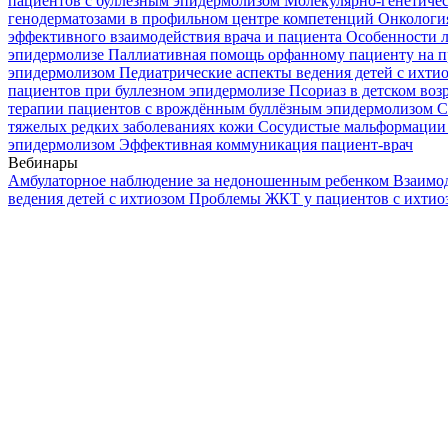
пациентов с буллезным эпидермолизом
Молекулярно-генетичес
генодерматозами в профильном центре компетенций
Онкологи
эффективного взаимодействия врача и пациента
Особенности л
эпидермолизе
Паллиативная помощь орфанному пациенту на п
эпидермолизом
Педиатрические аспекты ведения детей с ихти
пациентов при буллезном эпидермолизе
Псориаз в детском воз
терапии пациентов с врождённым буллёзным эпидермолизом
С
тяжелых редких заболеваниях кожи
Сосудистые мальформации 
эпидермолизом
Эффективная коммуникация пациент-врач
Вебинары
Амбулаторное наблюдение за недоношенным ребенком
Взаимод
ведения детей с ихтиозом
Проблемы ЖКТ у пациентов с ихти