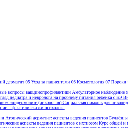
ий дерматит
05
Уход за пациентами
06
Косметология
07
Пороки 
ные вопросы вакцинопрофилактики
Амбулаторное наблюдение з
гляд педиатра и невролога на проблему питания ребенка с БЭ
В
езном эпидермолизе (онкология)
Социальная помощь для инвалид
ие – факт или сказки психолога
зни
Атопический дерматит: аспекты ведения пациентов
Буллёзны
гические аспекты ведения пациентов с ихтиозом
Курс общей и 