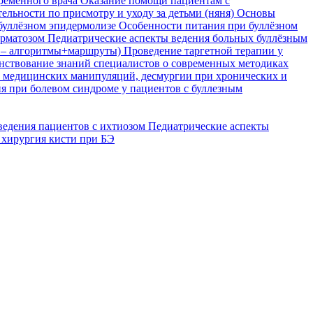
временного врача
Оказание помощи пациентам с
ельности по присмотру и уходу за детьми (няня)
Основы
буллёзном эпидермолизе
Особенности питания при буллёзном
ерматозом
Педиатрические аспекты ведения больных буллёзным
я – алгоритмы+маршруты)
Проведение таргетной терапии у
ствование знаний специалистов о современных методиках
, медицинских манипуляций, десмургии при хронических и
я при болевом синдроме у пациентов с буллезным
ведения пациентов с ихтиозом
Педиатрические аспекты
 хирургия кисти при БЭ