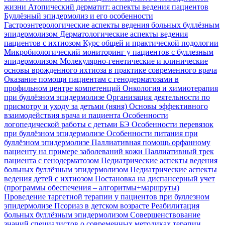
жизни
Атопический дерматит: аспекты ведения пациентов
Буллёзный эпидермолиз и его особенности
Гастроэнтерологические аспекты ведения больных буллёзным
эпидермолизом
Дерматологические аспекты ведения
пациентов с ихтиозом
Курс общей и практической подологии
Микробиологический мониторинг у пациентов с буллезным
эпидермолизом
Молекулярно-генетические и клинические
основы врожденного ихтиоза в практике современного врача
Оказание помощи пациентам с генодерматозами в
профильном центре компетенций
Онкология и химиотерапия
при буллёзном эпидермолизе
Организация деятельности по
присмотру и уходу за детьми (няня)
Основы эффективного
взаимодействия врача и пациента
Особенности
логопедической работы с детьми БЭ
Особенности перевязок
при буллёзном эпидермолизе
Особенности питания при
буллёзном эпидермолизе
Паллиативная помощь орфанному
пациенту на примере заболеваний кожи
Паллиативный трек
пациента с генодерматозом
Педиатрические аспекты ведения
больных буллёзным эпидермолизом
Педиатрические аспекты
ведения детей с ихтиозом
Постановка на диспансерный учет
(программы обеспечения – алгоритмы+маршруты)
Проведение таргетной терапии у пациентов при буллезном
эпидермолизе
Псориаз в детском возрасте
Реабилитация
больных буллёзным эпидермолизом
Совершенствование
знаний специалистов о современных методиках терапии