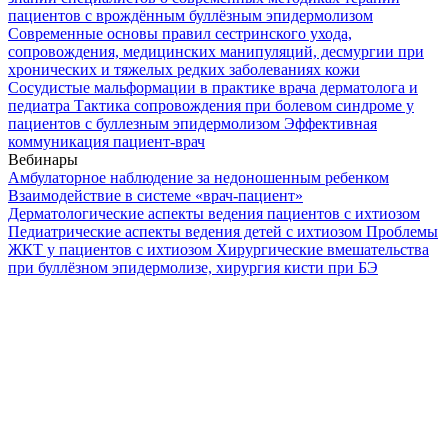
пациентов с врождённым буллёзным эпидермолизом
Современные основы правил сестринского ухода,
сопровождения, медицинских манипуляций, десмургии при
хронических и тяжелых редких заболеваниях кожи
Сосудистые мальформации в практике врача дерматолога и
педиатра
Тактика сопровождения при болевом синдроме у
пациентов с буллезным эпидермолизом
Эффективная
коммуникация пациент-врач
Вебинары
Амбулаторное наблюдение за недоношенным ребенком
Взаимодействие в системе «врач-пациент»
Дерматологические аспекты ведения пациентов с ихтиозом
Педиатрические аспекты ведения детей с ихтиозом
Проблемы
ЖКТ у пациентов с ихтиозом
Хирургические вмешательства
при буллёзном эпидермолизе, хирургия кисти при БЭ