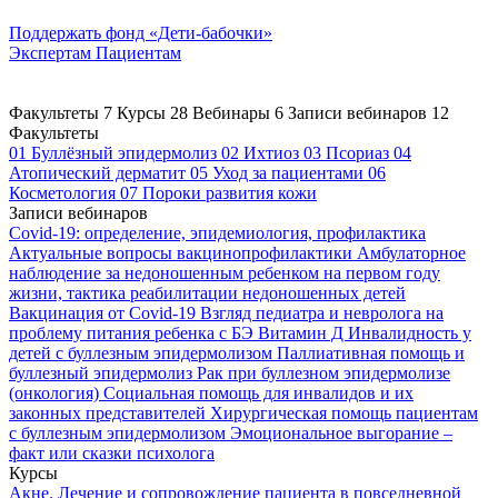
Поддержать
фонд «Дети-бабочки»
Экспертам
Пациентам
Факультеты
7
Курсы
28
Вебинары
6
Записи вебинаров
12
Факультеты
01
Буллёзный эпидермолиз
02
Ихтиоз
03
Псориаз
04
Атопический дерматит
05
Уход за пациентами
06
Косметология
07
Пороки развития кожи
Записи вебинаров
Covid-19: определение, эпидемиология, профилактика
Актуальные вопросы вакцинопрофилактики
Амбулаторное
наблюдение за недоношенным ребенком на первом году
жизни, тактика реабилитации недоношенных детей
Вакцинация от Covid-19
Взгляд педиатра и невролога на
проблему питания ребенка с БЭ
Витамин Д
Инвалидность у
детей с буллезным эпидермолизом
Паллиативная помощь и
буллезный эпидермолиз
Рак при буллезном эпидермолизе
(онкология)
Социальная помощь для инвалидов и их
законных представителей
Хирургическая помощь пациентам
с буллезным эпидермолизом
Эмоциональное выгорание –
факт или сказки психолога
Курсы
Акне. Лечение и сопровождение пациента в повседневной