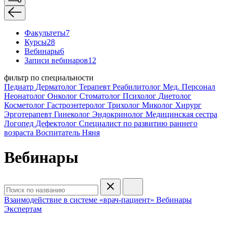
Факультеты
7
Курсы
28
Вебинары
6
Записи вебинаров
12
фильтр по специальности
Педиатр
Дерматолог
Терапевт
Реабилитолог
Мед. Персонал
Неонатолог
Онколог
Стоматолог
Психолог
Диетолог
Косметолог
Гастроэнтеролог
Трихолог
Миколог
Хирург
Эрготерапевт
Гинеколог
Эндокринолог
Медицинская сестра
Логопед
Дефектолог
Специалист по развитию раннего
возраста
Воспитатель
Няня
Вебинары
Взаимодействие в системе «врач-пациент»
Вебинары
Экспертам