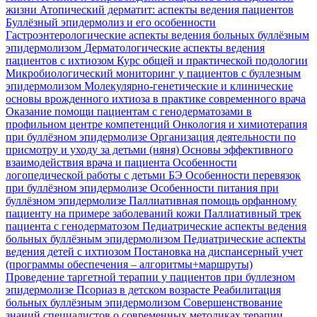
жизни
Атопический дерматит: аспекты ведения пациентов
Буллёзный эпидермолиз и его особенности
Гастроэнтерологические аспекты ведения больных буллёзным
эпидермолизом
Дерматологические аспекты ведения
пациентов с ихтиозом
Курс общей и практической подологии
Микробиологический мониторинг у пациентов с буллезным
эпидермолизом
Молекулярно-генетические и клинические
основы врожденного ихтиоза в практике современного врача
Оказание помощи пациентам с генодерматозами в
профильном центре компетенций
Онкология и химиотерапия
при буллёзном эпидермолизе
Организация деятельности по
присмотру и уходу за детьми (няня)
Основы эффективного
взаимодействия врача и пациента
Особенности
логопедической работы с детьми БЭ
Особенности перевязок
при буллёзном эпидермолизе
Особенности питания при
буллёзном эпидермолизе
Паллиативная помощь орфанному
пациенту на примере заболеваний кожи
Паллиативный трек
пациента с генодерматозом
Педиатрические аспекты ведения
больных буллёзным эпидермолизом
Педиатрические аспекты
ведения детей с ихтиозом
Постановка на диспансерный учет
(программы обеспечения – алгоритмы+маршруты)
Проведение таргетной терапии у пациентов при буллезном
эпидермолизе
Псориаз в детском возрасте
Реабилитация
больных буллёзным эпидермолизом
Совершенствование
знаний специалистов о современных методиках терапии