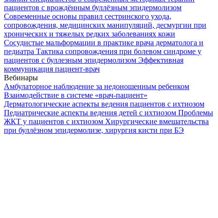
пациентов с врождённым буллёзным эпидермолизом
Современные основы правил сестринского ухода,
сопровождения, медицинских манипуляций, десмургии при
хронических и тяжелых редких заболеваниях кожи
Сосудистые мальформации в практике врача дерматолога и
педиатра
Тактика сопровождения при болевом синдроме у
пациентов с буллезным эпидермолизом
Эффективная
коммуникация пациент-врач
Вебинары
Амбулаторное наблюдение за недоношенным ребенком
Взаимодействие в системе «врач-пациент»
Дерматологические аспекты ведения пациентов с ихтиозом
Педиатрические аспекты ведения детей с ихтиозом
Проблемы
ЖКТ у пациентов с ихтиозом
Хирургические вмешательства
при буллёзном эпидермолизе, хирургия кисти при БЭ