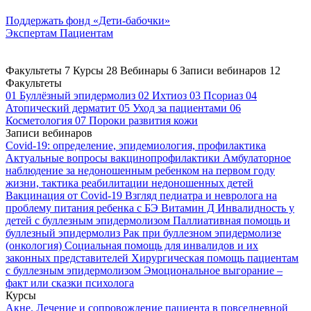
Поддержать
фонд «Дети-бабочки»
Экспертам
Пациентам
Факультеты
7
Курсы
28
Вебинары
6
Записи вебинаров
12
Факультеты
01
Буллёзный эпидермолиз
02
Ихтиоз
03
Псориаз
04
Атопический дерматит
05
Уход за пациентами
06
Косметология
07
Пороки развития кожи
Записи вебинаров
Covid-19: определение, эпидемиология, профилактика
Актуальные вопросы вакцинопрофилактики
Амбулаторное
наблюдение за недоношенным ребенком на первом году
жизни, тактика реабилитации недоношенных детей
Вакцинация от Covid-19
Взгляд педиатра и невролога на
проблему питания ребенка с БЭ
Витамин Д
Инвалидность у
детей с буллезным эпидермолизом
Паллиативная помощь и
буллезный эпидермолиз
Рак при буллезном эпидермолизе
(онкология)
Социальная помощь для инвалидов и их
законных представителей
Хирургическая помощь пациентам
с буллезным эпидермолизом
Эмоциональное выгорание –
факт или сказки психолога
Курсы
Акне. Лечение и сопровождение пациента в повседневной